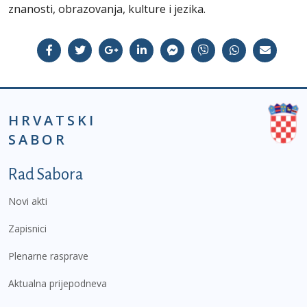
znanosti, obrazovanja, kulture i jezika.
HRVATSKI
SABOR
Podnožje prvi izbornik
Rad Sabora
Novi akti
Zapisnici
Plenarne rasprave
Aktualna prijepodneva