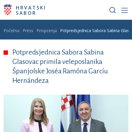
Skoči na glavni sadržaj
HRVATSKI
SABOR
Breadcrumb
Početna
Press
Priopćenja
Potpredsjednica Sabora Sabina Glaso
Potpredsjednica Sabora Sabina
Glasovac primila veleposlanika
Španjolske Joséa Ramóna Garcíu
Hernándeza