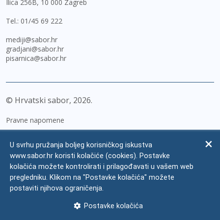
Ilica 256B, 10 000 Zagreb
Tel.:
01/45 69 222
mediji@sabor.hr
gradjani@sabor.hr
pisarnica@sabor.hr
© Hrvatski sabor,
2026
Pravne napomene
Izjava o pristupačnosti
U svrhu pružanja boljeg korisničkog iskustva
Zaštita osobnih podataka
www.sabor.hr koristi kolačiće (cookies). Postavke
kolačića možete kontrolirati i prilagođavati u vašem web
Impressum
pregledniku. Klikom na "Postavke kolačića" možete
Česta pitanja
postaviti njihova ograničenja.
Kontakti
Postavke kolačića