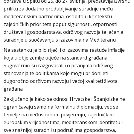
održava u Splitu od 25. do 27. svibnja, predstavlja izvrsnu
priliku za dodatno produbljivanje suradnje među
mediteranskim partnerima, osobito u kontekstu
zajedničkih prioriteta poput sigurnosti, otpornosti
društava i gospodarstava, održivog razvoja te jačanja
suradnje u suočavanju s izazovima na Mediteranu.
Na sastanku je bilo riječi i o izazovima rastuće inflacije
koja u obje zemlje utječe na standard građana.
Sugovornici su razgovarali i o pitanjima održivog
stanovanja te politikama koje mogu pridonijeti
dugoročno održivom razvoju i većoj kvaliteti života
građana.
Zaključeno je kako se odnosi Hrvatske i Španjolske ne
ograničavaju samo na formalnu diplomaciju, već se
temelje na međusobnom povjerenju, zajedničkim
europskim vrijednostima, mediteranskom identitetu i
sve snažnijoj suradnji u područjima gospodarstva,