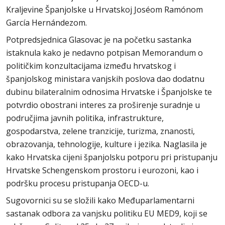
Kraljevine Španjolske u Hrvatskoj Joséom Ramónom
García Hernándezom.
Potpredsjednica Glasovac je na početku sastanka
istaknula kako je nedavno potpisan Memorandum o
političkim konzultacijama između hrvatskog i
španjolskog ministara vanjskih poslova dao dodatnu
dubinu bilateralnim odnosima Hrvatske i Španjolske te
potvrdio obostrani interes za proširenje suradnje u
područjima javnih politika, infrastrukture,
gospodarstva, zelene tranzicije, turizma, znanosti,
obrazovanja, tehnologije, kulture i jezika. Naglasila je
kako Hrvatska cijeni španjolsku potporu pri pristupanju
Hrvatske Schengenskom prostoru i eurozoni, kao i
podršku procesu pristupanja OECD-u.
Sugovornici su se složili kako Međuparlamentarni
sastanak odbora za vanjsku politiku EU MED9, koji se