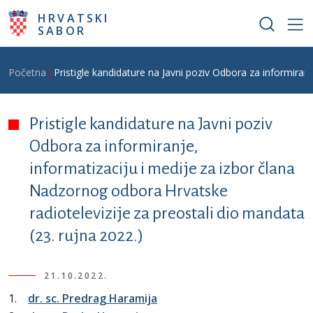
Skoči na glavni sadržaj
HRVATSKI
SABOR
Breadcrumb
Početna
Pristigle kandidature na Javni poziv Odbora za informiran
Pristigle kandidature na Javni poziv
Odbora za informiranje,
informatizaciju i medije za izbor člana
Nadzornog odbora Hrvatske
radiotelevizije za preostali dio mandata
(23. rujna 2022.)
21.10.2022.
1.
dr. sc. Predrag Haramija