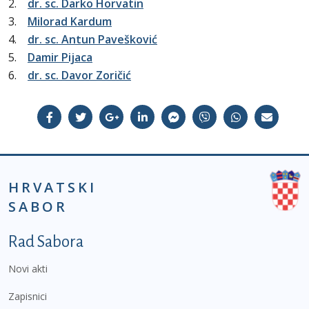
2.
dr. sc. Darko Horvatin
3.
Milorad Kardum
4.
dr. sc. Antun Pavešković
5.
Damir Pijaca
6.
dr. sc. Davor Zoričić
HRVATSKI
SABOR
Podnožje prvi izbornik
Rad Sabora
Novi akti
Zapisnici