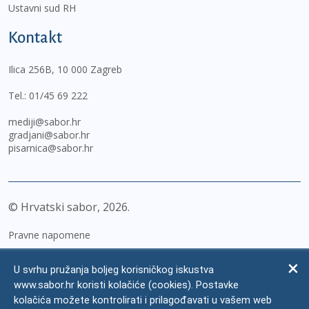
Ustavni sud RH
Kontakt
Ilica 256B, 10 000 Zagreb
Tel.:
01/45 69 222
mediji@sabor.hr
gradjani@sabor.hr
pisarnica@sabor.hr
© Hrvatski sabor,
2026
Pravne napomene
Izjava o pristupačnosti
U svrhu pružanja boljeg korisničkog iskustva
Zaštita osobnih podataka
www.sabor.hr koristi kolačiće (cookies). Postavke
kolačića možete kontrolirati i prilagođavati u vašem web
Impressum