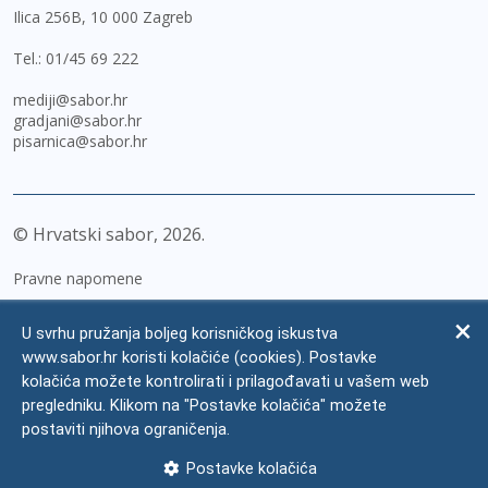
Ilica 256B, 10 000 Zagreb
Tel.:
01/45 69 222
mediji@sabor.hr
gradjani@sabor.hr
pisarnica@sabor.hr
© Hrvatski sabor,
2026
Pravne napomene
Izjava o pristupačnosti
U svrhu pružanja boljeg korisničkog iskustva
Zaštita osobnih podataka
www.sabor.hr koristi kolačiće (cookies). Postavke
kolačića možete kontrolirati i prilagođavati u vašem web
Impressum
pregledniku. Klikom na "Postavke kolačića" možete
Česta pitanja
postaviti njihova ograničenja.
Kontakti
Postavke kolačića