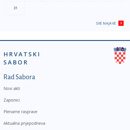
31
SVE NAJAVE
HRVATSKI
SABOR
Podnožje prvi izbornik
Rad Sabora
Novi akti
Zapisnici
Plenarne rasprave
Aktualna prijepodneva