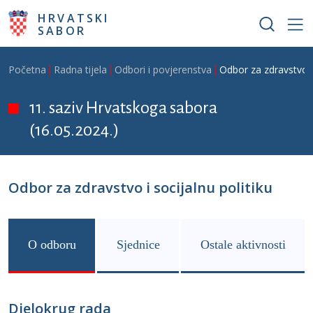
Skoči na glavni sadržaj
HRVATSKI
SABOR
Breadcrumb
Početna
Radna tijela
Odbori i povjerenstva
Odbor za zdravstvo i 
11. saziv Hrvatskoga sabora
(16.05.2024.)
Odbor za zdravstvo i socijalnu politiku
O odboru
Sjednice
Ostale aktivnosti
Djelokrug rada