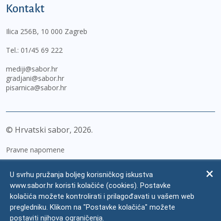
Kontakt
Ilica 256B, 10 000 Zagreb
Tel.:
01/45 69 222
mediji@sabor.hr
gradjani@sabor.hr
pisarnica@sabor.hr
© Hrvatski sabor,
2026
Pravne napomene
Izjava o pristupačnosti
U svrhu pružanja boljeg korisničkog iskustva
Zaštita osobnih podataka
www.sabor.hr koristi kolačiće (cookies). Postavke
kolačića možete kontrolirati i prilagođavati u vašem web
Impressum
pregledniku. Klikom na "Postavke kolačića" možete
Česta pitanja
postaviti njihova ograničenja.