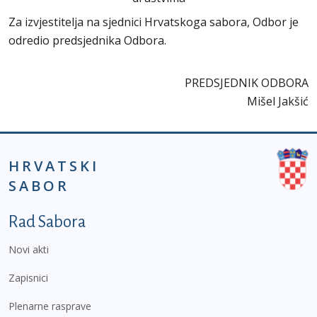
Za izvjestitelja na sjednici Hrvatskoga sabora, Odbor je
odredio predsjednika Odbora.
PREDSJEDNIK ODBORA
Mišel Jakšić
HRVATSKI
SABOR
Podnožje prvi izbornik
Rad Sabora
Novi akti
Zapisnici
Plenarne rasprave