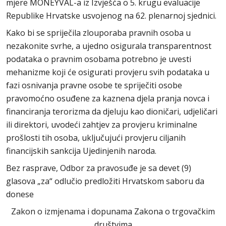
mjere MONEYVAL-a iz Izvješća o 5. krugu evaluacije
Republike Hrvatske usvojenog na 62. plenarnoj sjednici.
Kako bi se spriječila zlouporaba pravnih osoba u
nezakonite svrhe, a ujedno osigurala transparentnost
podataka o pravnim osobama potrebno je uvesti
mehanizme koji će osigurati provjeru svih podataka u
fazi osnivanja pravne osobe te spriječiti osobe
pravomoćno osuđene za kaznena djela pranja novca i
financiranja terorizma da djeluju kao dioničari, udjeličari
ili direktori, uvodeći zahtjev za provjeru kriminalne
prošlosti tih osoba, uključujući provjeru ciljanih
financijskih sankcija Ujedinjenih naroda.
Bez rasprave, Odbor za pravosuđe je sa devet (9)
glasova „za“ odlučio predložiti Hrvatskom saboru da
donese
Zakon o izmjenama i dopunama Zakona o trgovačkim
društvima