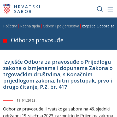
Skoči na glavni sadržaj
HRVATSKI
SABOR
Breadcrumb
Početna
Radna tijela
Odbori i povjerenstva
Izvješće Odbora za 
Odbor za pravosuđe
Izvješće Odbora za pravosuđe o Prijedlogu
zakona o izmjenama i dopunama Zakona o
trgovačkim društvima, s Konačnim
prijedlogom zakona, hitni postupak, prvo i
drugo čitanje, P.Z. br. 417
19.01.2023.
Odbor za pravosuđe Hrvatskoga sabora na 46. sjednici
održanoj 19. siječnja 2023. razmotrio je Prijedlog zakona