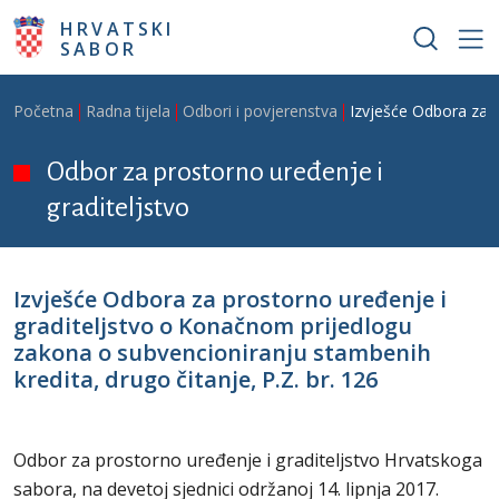
Skoči na glavni sadržaj
HRVATSKI
SABOR
Breadcrumb
Početna
Radna tijela
Odbori i povjerenstva
Izvješće Odbora za p
Odbor za prostorno uređenje i
graditeljstvo
Izvješće Odbora za prostorno uređenje i
graditeljstvo o Konačnom prijedlogu
zakona o subvencioniranju stambenih
kredita, drugo čitanje, P.Z. br. 126
Odbor za prostorno uređenje i graditeljstvo Hrvatskoga
sabora, na devetoj sjednici održanoj 14. lipnja 2017.