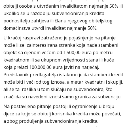
obitelji osoba s utvrđenim invaliditetom najmanje 50% ili
ukoliko se u razdoblju subvencioniranja kredita
podnositelju zahtjeva ili članu njegovog obiteljskog
domaćinstva utvrdi invaliditet najmanje 50%.
U kraćoj raspravi zatraženo je pojašnjenje na pitanje
može li se zainteresirana stranka koja nađe stambeni
objekt sa cijenom većom od 1.500,00 eura po metru
kvadratnom ili sa ukupnom vrijednosti stana ili kuće
koja prelazi 100.000,00 eura javiti na natječaj.
Predstavnik predlagatelja istaknuo je da stambeni kredit
može biti i veći od tog iznosa, a metar kvadratni i skuplji,
ali se ta razlika u tom slučaju ne subvencionira, što
znači da su navedeni iznosi samo granica za subvenciju.
Na postavljeno pitanje postoji li ograničenje u broju
djece za koje se obitelj korisnika kredita može povećati,
a zbog produljenja subvencioniranja kredita,