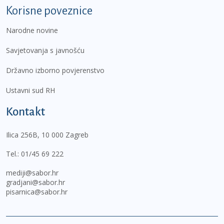
Korisne poveznice
Narodne novine
Savjetovanja s javnošću
Državno izborno povjerenstvo
Ustavni sud RH
Kontakt
Ilica 256B, 10 000 Zagreb
Tel.:
01/45 69 222
mediji@sabor.hr
gradjani@sabor.hr
pisarnica@sabor.hr