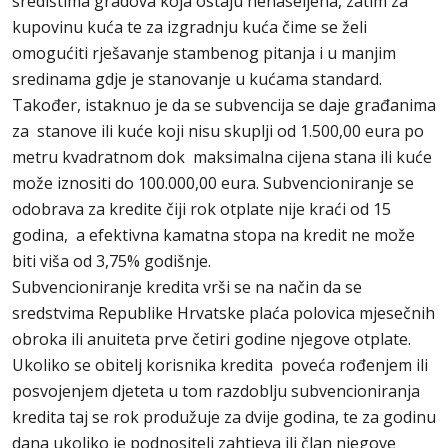
središtima gradova koja ostaju nenaseljena, zatim za
kupovinu kuća te za izgradnju kuća čime se želi
omogućiti rješavanje stambenog pitanja i u manjim
sredinama gdje je stanovanje u kućama standard.
Također, istaknuo je da se subvencija se daje građanima
za stanove ili kuće koji nisu skuplji od 1.500,00 eura po
metru kvadratnom dok maksimalna cijena stana ili kuće
može iznositi do 100.000,00 eura. Subvencioniranje se
odobrava za kredite čiji rok otplate nije kraći od 15
godina, a efektivna kamatna stopa na kredit ne može
biti viša od 3,75% godišnje.
Subvencioniranje kredita vrši se na način da se
sredstvima Republike Hrvatske plaća polovica mjesečnih
obroka ili anuiteta prve četiri godine njegove otplate.
Ukoliko se obitelj korisnika kredita poveća rođenjem ili
posvojenjem djeteta u tom razdoblju subvencioniranja
kredita taj se rok produžuje za dvije godina, te za godinu
dana ukoliko je podnositelj zahtjeva ili član njegove