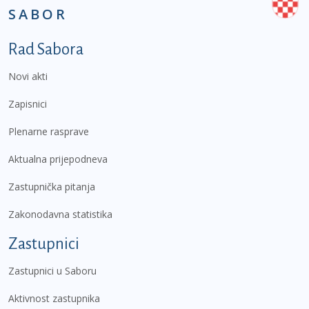
SABOR
Podnožje prvi izbornik
Rad Sabora
Novi akti
Zapisnici
Plenarne rasprave
Aktualna prijepodneva
Zastupnička pitanja
Zakonodavna statistika
Zastupnici
Zastupnici u Saboru
Aktivnost zastupnika