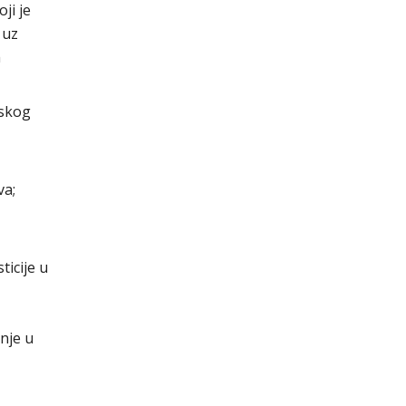
ji je
 uz
m
jskog
va;
ticije u
enje u