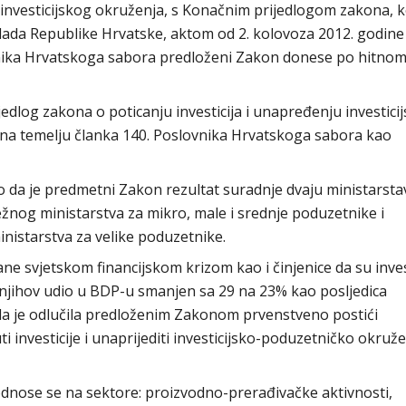
 investicijskog okruženja, s Konačnim prijedlogom zakona, ko
lada Republike Hrvatske, aktom od 2. kolovoza 2012. godine
vnika Hrvatskoga sabora predloženi Zakon donese po hitno
edlog zakona o poticanju investicija i unapređenju investici
na temelju članka 140. Poslovnika Hrvatskoga sabora kao
o da je predmetni Zakon rezultat suradnje dvaju ministarsta
žnog ministarstva za mikro, male i srednje poduzetnike i
nistarstva za velike poduzetnike.
ne svjetskom financijskom krizom kao i činjenice da su inves
e njihov udio u BDP-u smanjen sa 29 na 23% kao posljedica
da je odlučila predloženim Zakonom prvenstveno postići
i investicije i unaprijediti investicijsko-poduzetničko okruž
nose se na sektore: proizvodno-prerađivačke aktivnosti,