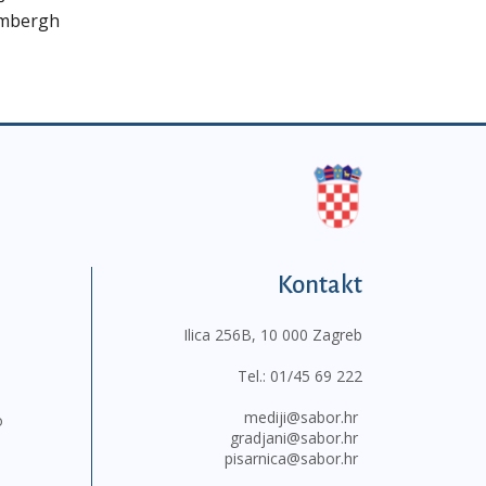
embergh
Kontakt
Ilica 256B, 10 000 Zagreb
Tel.:
01/45 69 222
mediji@sabor.hr
o
gradjani@sabor.hr
pisarnica@sabor.hr