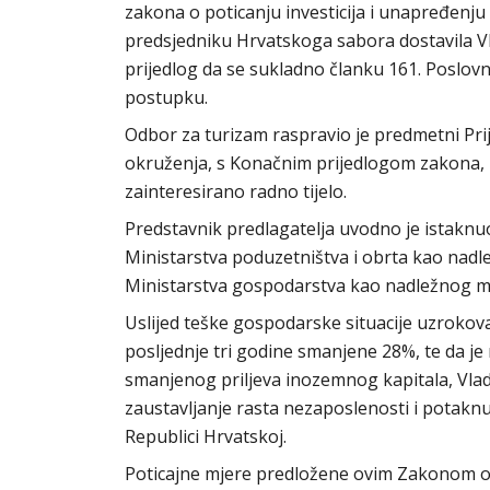
zakona o poticanju investicija i unapređenju
predsjedniku Hrvatskoga sabora dostavila V
prijedlog da se sukladno članku 161. Poslo
postupku.
Odbor za turizam raspravio je predmetni Prij
okruženja, s Konačnim prijedlogom zakona, 
zainteresirano radno tijelo.
Predstavnik predlagatelja uvodno je istaknu
Ministarstva poduzetništva i obrta kao nadle
Ministarstva gospodarstva kao nadležnog mi
Uslijed teške gospodarske situacije uzrokova
posljednje tri godine smanjene 28%, te da j
smanjenog priljeva inozemnog kapitala, Vla
zaustavljanje rasta nezaposlenosti i potaknut
Republici Hrvatskoj.
Poticajne mjere predložene ovim Zakonom od