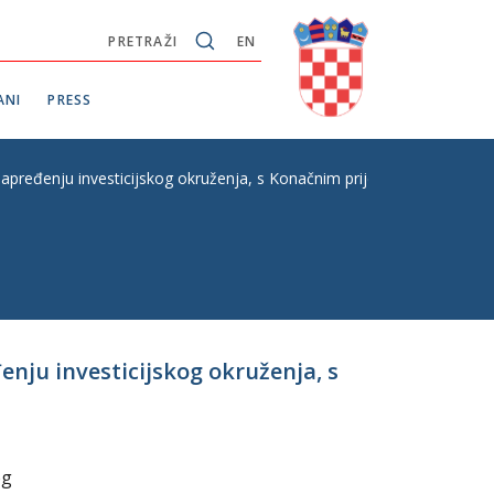
PRETRAŽI
EN
ANI
PRESS
unapređenju investicijskog okruženja, s Konačnim prijedlogom zakona, 
enju investicijskog okruženja, s
og