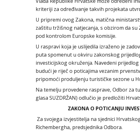
Vlada Republike Hrvatske može određeni inves
kriteriji za određivanje takvih projekata ut
U pripremi ovog Zakona, matična ministarstva
zaštitu tržišnog natjecanja, s obzirom da 
pod kontrolom Europske komisije.
U raspravi koja je uslijedila izraženo je zadov
puta spomenut u okviru zakonskog prijedloga 
investicijskog okruženja. Navedeni prijedlog
budući je riječ o poticajima vezanim prvenstv
pripomoći produljenju turističke sezone u H
Na temelju provedene rasprave, Odbor za 
glasa SUZDRŽAN) odlučio je predložiti Hrv
ZAKONA O POTICANJU INVEST
Za svojega izvjestitelja na sjednici Hrvats
Richembergha, predsjednika Odbora.