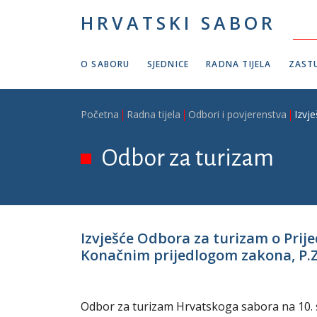
Skoči na glavni sadržaj
HRVATSKI SABOR
O SABORU
SJEDNICE
RADNA TIJELA
ZASTU
Breadcrumb
Početna
Radna tijela
Odbori i povjerenstva
Izvj
Odbor za turizam
Izvješće Odbora za turizam o Prije
Konačnim prijedlogom zakona, P.Z.
Odbor za turizam Hrvatskoga sabora na 10. sj