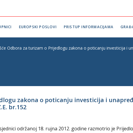
PNICI
EUROPSKI POSLOVI
PRISTUP INFORMACIJAMA
GRAĐ
ešće Odbora za turizam o Prijedlogu zakona o poticanju investicija i 
dlogu zakona o poticanju investicija i unapređ
E. br.152
ednici održanoj 18. rujna 2012. godine razmotrio je Prijedl