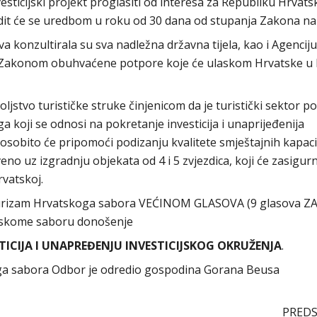
ticijski projekt proglasiti od interesa za Republiku Hrvats
vrdit će se uredbom u roku od 30 dana od stupanja Zakona na
 konzultirala su sva nadležna državna tijela, kao i Agenciju
su Zakonom obuhvaćene potpore koje će ulaskom Hrvatske u 
oljstvo turističke struke činjenicom da je turistički sektor po
koji se odnosi na pokretanje investicija i unaprijeđenija
 osobito će pripomoći podizanju kvalitete smještajnih kapaci
eno uz izgradnju objekata od 4 i 5 zvjezdica, koji će zasigur
rvatskoj.
turizam Hrvatskoga sabora VEĆINOM GLASOVA (9 glasova ZA
atskome saboru donošenje
ICIJA I UNAPREĐENJU INVESTICIJSKOG OKRUŽENJA
.
koga sabora Odbor je odredio gospodina Gorana Beusa
PREDS