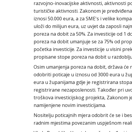
razvojno-inovacijske aktivnosti, aktivnosti p
turističke aktivnosti. Zakonom je predviđena 
iznosi 50.000 eura, a za SME's i velike komp
uloži do milijun eura, uz uvjet da zaposli n
poreza na dobit za 50%. Za investicije od 1 d
poreza na dobit umanjuje se za 75% od prop
početka investicije. Za investicije u visini 
propisane stope poreza na dobit u razdoblju
Osim umanjenja poreza na dobit, država će n
odobriti poticaje u iznosu od 3000 eura u ž
eura u županijama gdje je registrirana stop
registrirane nezaposlenosti. Također pri uvo
troškova investicijskog projekta, Zakonom 
namijenjene novim investicijama.
Nositelju poticajnih mjera odobrit će se i 
radnim mjestima povezanim uspješnom realiza