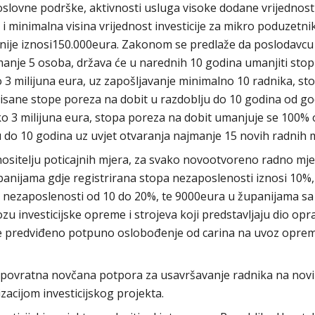
oslovne podrške, aktivnosti usluga visoke dodane vrijednosti
i minimalna visina vrijednost investicije za mikro poduzetni
anije iznosi150.000eura. Zakonom se predlaže da poslodavcu 
ajmanje 5 osoba, država će u narednih 10 godina umanjiti sto
o 3 milijuna eura, uz zapošljavanje minimalno 10 radnika, st
isane stope poreza na dobit u razdoblju do 10 godina od go
preko 3 milijuna eura, stopa poreza na dobit umanjuje se 100%
 do 10 godina uz uvjet otvaranja najmanje 15 novih radnih m
ositelju poticajnih mjera, za svako novootvoreno radno mj
upanijama gdje registrirana stopa nezaposlenosti iznosi 10%
a nezaposlenosti od 10 do 20%, te 9000eura u županijama s
zu investicijske opreme i strojeva koji predstavljaju dio op
je predviđeno potpuno oslobođenje od carina na uvoz opre
bespovratna novčana potpora za usavršavanje radnika na nov
cijom investicijskog projekta.