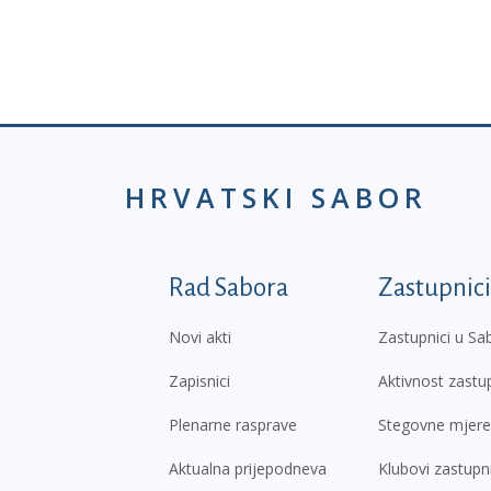
HRVATSKI SABOR
Podnožje prvi izborni
Rad Sabora
Zastupnici
Novi akti
Zastupnici u Sa
Zapisnici
Aktivnost zastu
Plenarne rasprave
Stegovne mjere
Aktualna prijepodneva
Klubovi zastupn