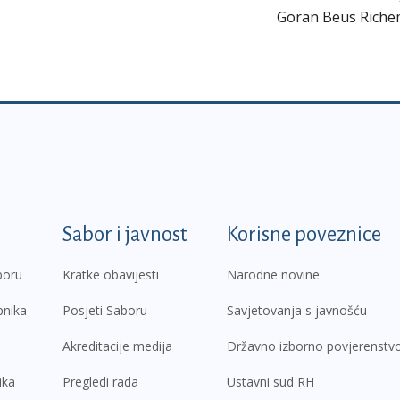
Goran Beus Rich
k
Sabor i javnost
Korisne poveznice
boru
Kratke obavijesti
Narodne novine
pnika
Posjeti Saboru
Savjetovanja s javnošću
Akreditacije medija
Državno izborno povjerenstv
ika
Pregledi rada
Ustavni sud RH