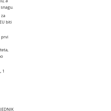
ku, a
 snagu.
 za
EU biti
 prvi
teta,
no
, 1
JEDNIK