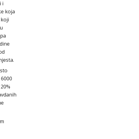
 i
ke koja
koji
pu
opa
dine
 od
jesta.
esto
, 6000
a 20%
ravdanih
me
im