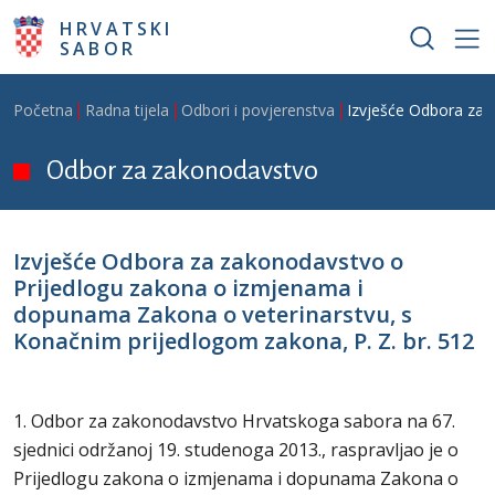
Skoči na glavni sadržaj
HRVATSKI
SABOR
Breadcrumb
Početna
Radna tijela
Odbori i povjerenstva
Izvješće Odbora za 
Odbor za zakonodavstvo
Izvješće Odbora za zakonodavstvo o
Prijedlogu zakona o izmjenama i
dopunama Zakona o veterinarstvu, s
Konačnim prijedlogom zakona, P. Z. br. 512
1. Odbor za zakonodavstvo Hrvatskoga sabora na 67.
sjednici održanoj 19. studenoga 2013., raspravljao je o
Prijedlogu zakona o izmjenama i dopunama Zakona o