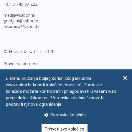
Tel.:
01/45 69 222
mediji@sabor.hr
gradjani@sabor.hr
pisarnica@sabor.hr
© Hrvatski sabor,
2026
Pravne napomene
Izjava o pristupačnosti
U svrhu pružanja boljeg korisničkog iskustva
Zaštita osobnih podataka
www.sabor.hr koristi kolačiće (cookies). Postavke
kolačića možete kontrolirati i prilagođavati u vašem web
Impressum
pregledniku. Klikom na "Postavke kolačića" možete
Česta pitanja
postaviti njihova ograničenja.
Kontakti
Postavke kolačića
Mapa weba
Prihvati sve kolačiće