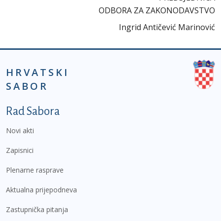
ODBORA ZA ZAKONODAVSTVO
Ingrid Antičević Marinović
HRVATSKI
SABOR
Podnožje prvi izbornik
Rad Sabora
Novi akti
Zapisnici
Plenarne rasprave
Aktualna prijepodneva
Zastupnička pitanja