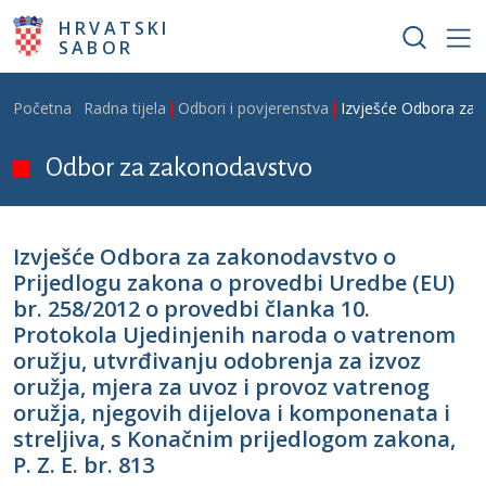
Skoči na glavni sadržaj
HRVATSKI
SABOR
Breadcrumb
Početna
Radna tijela
Odbori i povjerenstva
Izvješće Odbora za z
Odbor za zakonodavstvo
Izvješće Odbora za zakonodavstvo o
Prijedlogu zakona o provedbi Uredbe (EU)
br. 258/2012 o provedbi članka 10.
Protokola Ujedinjenih naroda o vatrenom
oružju, utvrđivanju odobrenja za izvoz
oružja, mjera za uvoz i provoz vatrenog
oružja, njegovih dijelova i komponenata i
streljiva, s Konačnim prijedlogom zakona,
P. Z. E. br. 813