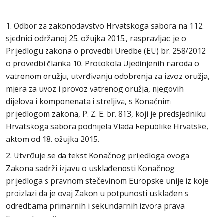
1. Odbor za zakonodavstvo Hrvatskoga sabora na 112.
sjednici održanoj 25. ožujka 2015., raspravljao je o
Prijedlogu zakona o provedbi Uredbe (EU) br. 258/2012
o provedbi članka 10. Protokola Ujedinjenih naroda o
vatrenom oružju, utvrđivanju odobrenja za izvoz oružja,
mjera za uvoz i provoz vatrenog oružja, njegovih
dijelova i komponenata i streljiva, s Konačnim
prijedlogom zakona, P. Z. E. br. 813, koji je predsjedniku
Hrvatskoga sabora podnijela Vlada Republike Hrvatske,
aktom od 18. ožujka 2015.
2. Utvrđuje se da tekst Konačnog prijedloga ovoga
Zakona sadrži izjavu o usklađenosti Konačnog
prijedloga s pravnom stečevinom Europske unije iz koje
proizlazi da je ovaj Zakon u potpunosti usklađen s
odredbama primarnih i sekundarnih izvora prava