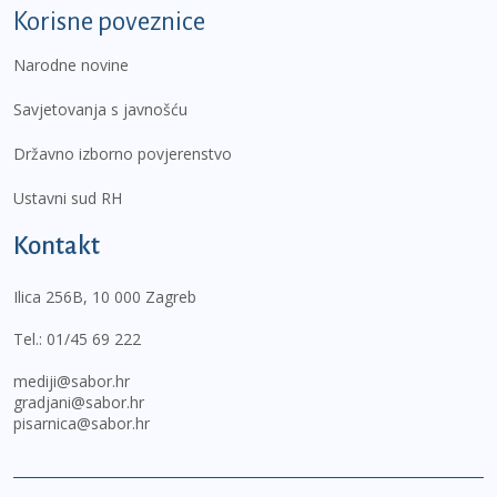
Korisne poveznice
Narodne novine
Savjetovanja s javnošću
Državno izborno povjerenstvo
Ustavni sud RH
Kontakt
Ilica 256B, 10 000 Zagreb
Tel.:
01/45 69 222
mediji@sabor.hr
gradjani@sabor.hr
pisarnica@sabor.hr