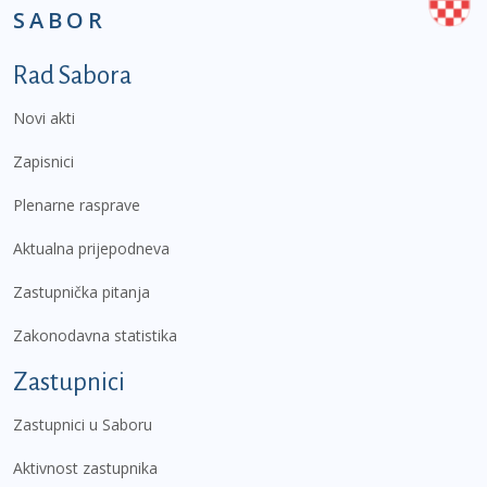
SABOR
Podnožje prvi izbornik
Rad Sabora
Novi akti
Zapisnici
Plenarne rasprave
Aktualna prijepodneva
Zastupnička pitanja
Zakonodavna statistika
Zastupnici
Zastupnici u Saboru
Aktivnost zastupnika