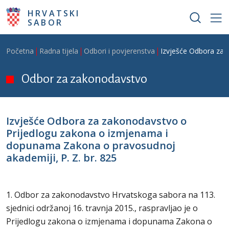
Skoči na glavni sadržaj
HRVATSKI
SABOR
Breadcrumb
Početna
Radna tijela
Odbori i povjerenstva
Izvješće Odbora za 
Odbor za zakonodavstvo
Izvješće Odbora za zakonodavstvo o
Prijedlogu zakona o izmjenama i
dopunama Zakona o pravosudnoj
akademiji, P. Z. br. 825
1. Odbor za zakonodavstvo Hrvatskoga sabora na 113.
sjednici održanoj 16. travnja 2015., raspravljao je o
Prijedlogu zakona o izmjenama i dopunama Zakona o