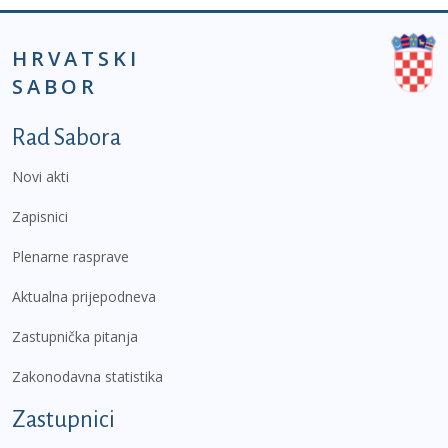
HRVATSKI
SABOR
Podnožje prvi izbornik
Rad Sabora
Novi akti
Zapisnici
Plenarne rasprave
Aktualna prijepodneva
Zastupnička pitanja
Zakonodavna statistika
Zastupnici