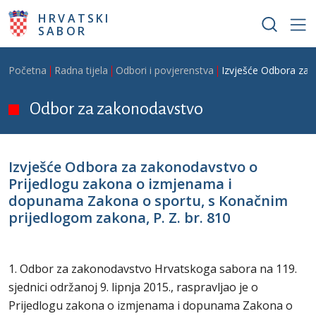
Skoči na glavni sadržaj
HRVATSKI
SABOR
Breadcrumb
Početna
Radna tijela
Odbori i povjerenstva
Izvješće Odbora za 
Odbor za zakonodavstvo
Izvješće Odbora za zakonodavstvo o
Prijedlogu zakona o izmjenama i
dopunama Zakona o sportu, s Konačnim
prijedlogom zakona, P. Z. br. 810
1. Odbor za zakonodavstvo Hrvatskoga sabora na 119.
sjednici održanoj 9. lipnja 2015., raspravljao je o
Prijedlogu zakona o izmjenama i dopunama Zakona o