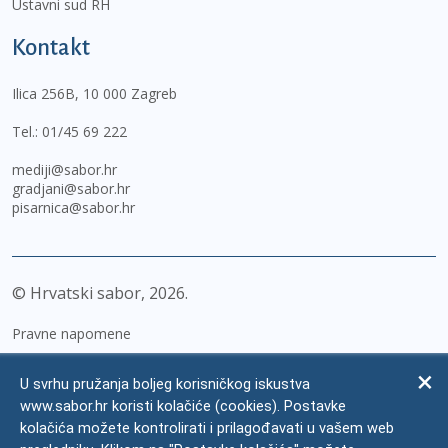
Ustavni sud RH
Kontakt
Ilica 256B, 10 000 Zagreb
Tel.:
01/45 69 222
mediji@sabor.hr
gradjani@sabor.hr
pisarnica@sabor.hr
© Hrvatski sabor,
2026
Pravne napomene
Izjava o pristupačnosti
U svrhu pružanja boljeg korisničkog iskustva
Zaštita osobnih podataka
www.sabor.hr koristi kolačiće (cookies). Postavke
kolačića možete kontrolirati i prilagođavati u vašem web
Impressum