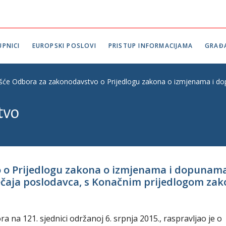
PNICI
EUROPSKI POSLOVI
PRISTUP INFORMACIJAMA
GRAĐ
ešće Odbora za zakonodavstvo o Prijedlogu zakona o izmjenama i dop
tvo
o o Prijedlogu zakona o izmjenama i dopunam
čaja poslodavca, s Konačnim prijedlogom zakon
na 121. sjednici održanoj 6. srpnja 2015., raspravljao je o