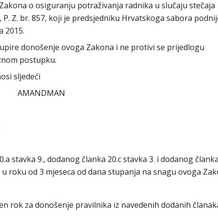
akona o osiguranju potraživanja radnika u slučaju stečaja
. Z. br. 857, koji je predsjedniku Hrvatskoga sabora podnij
ja 2015.
pire donošenje ovoga Zakona i ne protivi se prijedlogu
itnom postupku.
si sljedeći
AMANDMAN
:
20.a stavka 9., dodanog članka 20.c stavka 3. i dodanog članka
eti u roku od 3 mjeseca od dana stupanja na snagu ovoga Zak
 rok za donošenje pravilnika iz navedenih dodanih članaka