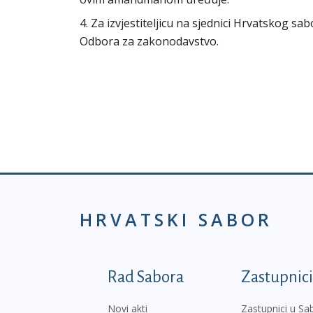
4. Za izvjestiteljicu na sjednici Hrvatskog s
Odbora za zakonodavstvo.
HRVATSKI SABOR
Podnožje prvi izborni
Rad Sabora
Zastupnici
Novi akti
Zastupnici u Sa