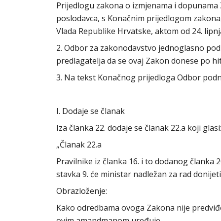
Prijedlogu zakona o izmjenama i dopunama Z
poslodavca, s Konačnim prijedlogom zakona, P
Vlada Republike Hrvatske, aktom od 24. lipn
2. Odbor za zakonodavstvo jednoglasno podu
predlagatelja da se ovaj Zakon donese po h
3. Na tekst Konačnog prijedloga Odbor podno
I. Dodaje se članak
Iza članka 22. dodaje se članak 22.a koji glasi
„Članak 22.a
Pravilnike iz članka 16. i to dodanog članka 
stavka 9. će ministar nadležan za rad donij
Obrazloženje:
Kako odredbama ovoga Zakona nije predviđen
ovim amandmanom uređuje.