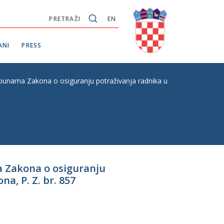
PRETRAŽI
EN
ANI
PRESS
unama Zakona o osiguranju potraživanja radnika u slučaju stečaja p
a Zakona o osiguranju
a, P. Z. br. 857