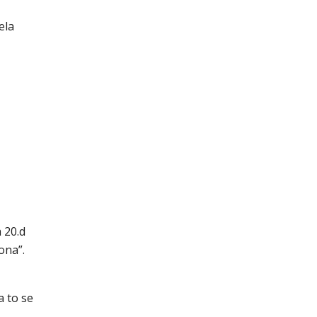
ela
 20.d
ona”.
 to se