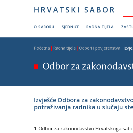
Skoči na glavni sadržaj
HRVATSKI SABOR
O SABORU
SJEDNICE
RADNA TIJELA
ZASTU
Breadcrumb
Početna
Radna tijela
Odbori i povjerenstva
Izvj
Odbor za zakonodavs
Izvješće Odbora za zakonodavstv
potraživanja radnika u slučaju ste
1. Odbor za zakonodavstvo Hrvatskoga sabora 