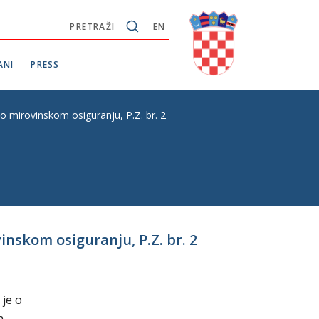
PRETRAŽI
EN
ANI
PRESS
 mirovinskom osiguranju, P.Z. br. 2
nskom osiguranju, P.Z. br. 2
 je o
a