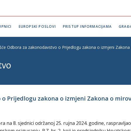
PNICI
EUROPSKI POSLOVI
PRISTUP INFORMACIJAMA
GRAĐ
ešće Odbora za zakonodavstvo o Prijedlogu zakona o izmjeni Zakona o
tvo
o Prijedlogu zakona o izmjeni Zakona o mirovi
na 8. sjednici održanoj 25. rujna 2024. godine, raspravljao
skom osiguranju, P.Z. br. 2, koji je predsjedniku Hrvatskog