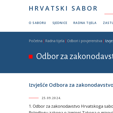
Skoči na glavni sadržaj
HRVATSKI SABOR
O SABORU
SJEDNICE
RADNA TIJELA
ZASTU
Breadcrumb
Početna
Radna tijela
Odbori i povjerenstva
Izvj
Odbor za zakonodavs
Izvješće Odbora za zakonodavstvo 
25.09.2024.
1. Odbor za zakonodavstvo Hrvatskoga sabora 
Prijedlogu zakona o izmjeni Zakona o mirovin