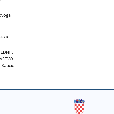
 ovoga
ra za
JEDNIK
AVSTVO
 Katičić