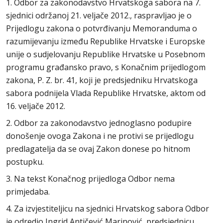
1. Odbor za zakonodavstvo Hrvatskoga sabora na 7.
sjednici održanoj 21. veljače 2012., raspravljao je o
Prijedlogu zakona o potvrđivanju Memoranduma o
razumijevanju između Republike Hrvatske i Europske
unije o sudjelovanju Republike Hrvatske u Posebnom
programu građansko pravo, s Konačnim prijedlogom
zakona, P. Z. br. 41, koji je predsjedniku Hrvatskoga
sabora podnijela Vlada Republike Hrvatske, aktom od
16. veljače 2012.
2. Odbor za zakonodavstvo jednoglasno podupire
donošenje ovoga Zakona i ne protivi se prijedlogu
predlagatelja da se ovaj Zakon donese po hitnom
postupku.
3. Na tekst Konačnog prijedloga Odbor nema
primjedaba.
4. Za izvjestiteljicu na sjednici Hrvatskog sabora Odbor
je odredio Ingrid Antičević Marinović, predsjednicu