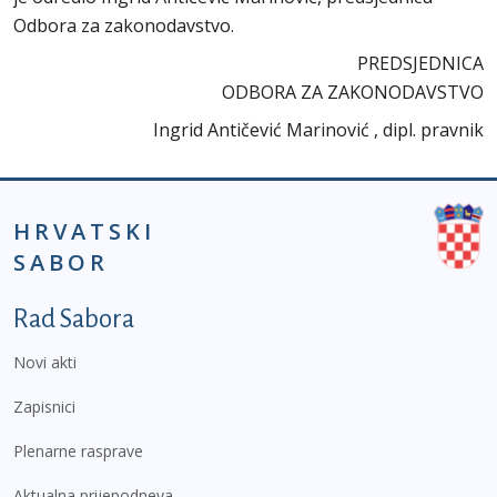
Odbora za zakonodavstvo.
PREDSJEDNICA
ODBORA ZA ZAKONODAVSTVO
Ingrid Antičević Marinović , dipl. pravnik
HRVATSKI
SABOR
Podnožje prvi izbornik
Rad Sabora
Novi akti
Zapisnici
Plenarne rasprave
Aktualna prijepodneva