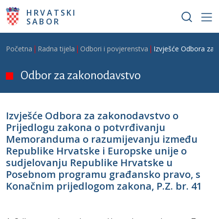
Skoči na glavni sadržaj
HRVATSKI
SABOR
Breadcrumb
Početna
Radna tijela
Odbori i povjerenstva
Izvješće Odbora za 
Odbor za zakonodavstvo
Izvješće Odbora za zakonodavstvo o
Prijedlogu zakona o potvrđivanju
Memoranduma o razumijevanju između
Republike Hrvatske i Europske unije o
sudjelovanju Republike Hrvatske u
Posebnom programu građansko pravo, s
Konačnim prijedlogom zakona, P.Z. br. 41