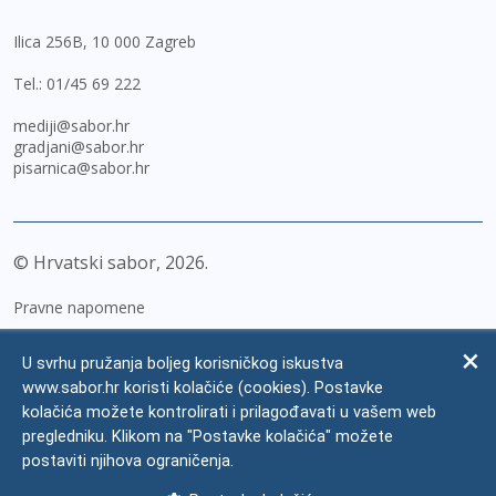
Ilica 256B, 10 000 Zagreb
Tel.:
01/45 69 222
mediji@sabor.hr
gradjani@sabor.hr
pisarnica@sabor.hr
© Hrvatski sabor,
2026
Pravne napomene
Izjava o pristupačnosti
U svrhu pružanja boljeg korisničkog iskustva
Zaštita osobnih podataka
www.sabor.hr koristi kolačiće (cookies). Postavke
kolačića možete kontrolirati i prilagođavati u vašem web
Impressum
pregledniku. Klikom na "Postavke kolačića" možete
Česta pitanja
postaviti njihova ograničenja.
Kontakti