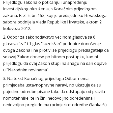
Prijedlogu zakona o poticanju i unapređenju
investicijskog okruženja, s Konačnim prijedlogom
zakona, P. Z. E. br. 152, koji je predsjedniku Hrvatskoga
sabora podnijela Vlada Republike Hrvatske, aktom 2.
kolovoza 2012.
2. Odbor za zakonodavstvo većinom glasova sa 6
glasova "za" i 1 glas "suzdržan" podupire donošenje
ovoga Zakona i ne protivi se prijedlogu predlagatelja da
se ovaj Zakon donese po hitnom postupku, kao ni
prijedlogu da ovaj Zakon stupi na snagu na dan objave
u "Narodnim novinama".
3. Na tekst Konačnog prijedloga Odbor nema
primjedaba ustavnopravne naravi, no ukazuje da su
pojedine odredbe pisane tako da odstupaju od pravila
nomotehnike, te ih čini nedovoljno određenima i
nedovoljno preglednima (primjerice: odredbe članka 6.).