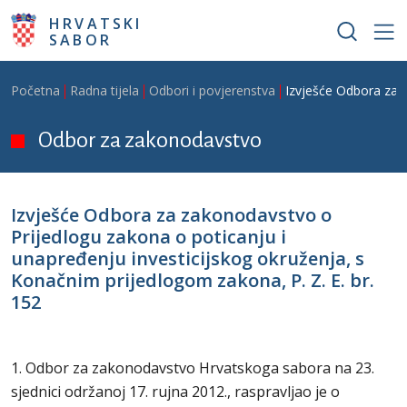
Skoči na glavni sadržaj
HRVATSKI
SABOR
Breadcrumb
Početna
Radna tijela
Odbori i povjerenstva
Izvješće Odbora za z
Odbor za zakonodavstvo
Izvješće Odbora za zakonodavstvo o
Prijedlogu zakona o poticanju i
unapređenju investicijskog okruženja, s
Konačnim prijedlogom zakona, P. Z. E. br.
152
1. Odbor za zakonodavstvo Hrvatskoga sabora na 23.
sjednici održanoj 17. rujna 2012., raspravljao je o