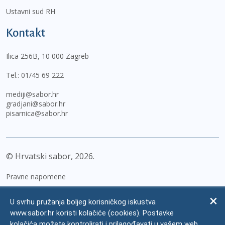
Ustavni sud RH
Kontakt
Ilica 256B, 10 000 Zagreb
Tel.:
01/45 69 222
mediji@sabor.hr
gradjani@sabor.hr
pisarnica@sabor.hr
© Hrvatski sabor,
2026
Pravne napomene
Izjava o pristupačnosti
U svrhu pružanja boljeg korisničkog iskustva
Zaštita osobnih podataka
www.sabor.hr koristi kolačiće (cookies). Postavke
kolačića možete kontrolirati i prilagođavati u vašem web