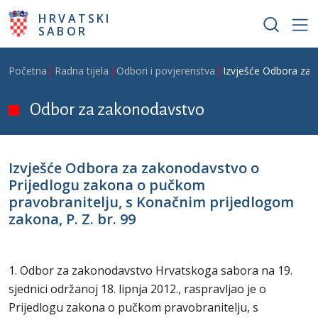
Skoči na glavni sadržaj
HRVATSKI
SABOR
Breadcrumb
Početna
Radna tijela
Odbori i povjerenstva
Izvješće Odbora za 
Odbor za zakonodavstvo
Izvješće Odbora za zakonodavstvo o
Prijedlogu zakona o pučkom
pravobranitelju, s Konačnim prijedlogom
zakona, P. Z. br. 99
1. Odbor za zakonodavstvo Hrvatskoga sabora na 19.
sjednici održanoj 18. lipnja 2012., raspravljao je o
Prijedlogu zakona o pučkom pravobranitelju, s