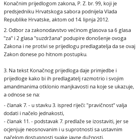
Konačnim prijedlogom zakona, P. Z. br. 99, koji je
predsjedniku Hrvatskoga sabora podnijela Vlada
Republike Hrvatske, aktom od 14. lipnja 2012.
2. Odbor za zakonodavstvo većinom glasova sa 6 glasa
"za" i 2 glasa "suzdržana" podupire donošenje ovoga
Zakona i ne protivi se prijedlogu predlagatelja da se ovaj
Zakon donese po hitnom postupku.
3. Na tekst Konačnog prijedloga daje primjedbe i
prijedloge kako bi ih predlagatelj razmotrio i svojim
amandmanima otklonio manjkavosti na koje se ukazuje,
a odnose se na:
- članak 7. - u stavku 3. ispred riječi: "pravičnost" valja
dodati i načelo jednakosti,
- članak 11. - podstavak 7. predlaže se izostaviti, jer se
ocjenjuje neosnovanim i u suprotnosti sa ustavnim
načelom dostupnosti svake javne dužnosti,