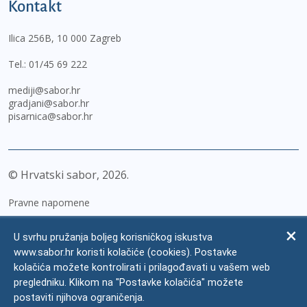
Kontakt
Ilica 256B, 10 000 Zagreb
Tel.:
01/45 69 222
mediji@sabor.hr
gradjani@sabor.hr
pisarnica@sabor.hr
© Hrvatski sabor,
2026
Pravne napomene
Izjava o pristupačnosti
U svrhu pružanja boljeg korisničkog iskustva
Zaštita osobnih podataka
www.sabor.hr koristi kolačiće (cookies). Postavke
kolačića možete kontrolirati i prilagođavati u vašem web
Impressum
pregledniku. Klikom na "Postavke kolačića" možete
Česta pitanja
postaviti njihova ograničenja.