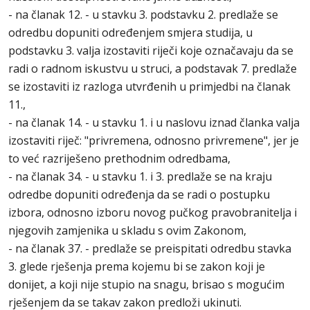
- na članak 12. - u stavku 3. podstavku 2. predlaže se
odredbu dopuniti određenjem smjera studija, u
podstavku 3. valja izostaviti riječi koje označavaju da se
radi o radnom iskustvu u struci, a podstavak 7. predlaže
se izostaviti iz razloga utvrđenih u primjedbi na članak
11.,
- na članak 14. - u stavku 1. i u naslovu iznad članka valja
izostaviti riječ: "privremena, odnosno privremene", jer je
to već razriješeno prethodnim odredbama,
- na članak 34. - u stavku 1. i 3. predlaže se na kraju
odredbe dopuniti određenja da se radi o postupku
izbora, odnosno izboru novog pučkog pravobranitelja i
njegovih zamjenika u skladu s ovim Zakonom,
- na članak 37. - predlaže se preispitati odredbu stavka
3. glede rješenja prema kojemu bi se zakon koji je
donijet, a koji nije stupio na snagu, brisao s mogućim
rješenjem da se takav zakon predloži ukinuti.