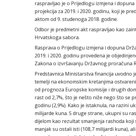
raspravljao je o Prijedlogu izmjena i dopun
projekcija za 2019. i 2020. godinu, koji je 
aktom od 9. studenoga 2018. godine.
Odbor je predmetni akt raspravljao kao zaint
Hrvatskoga sabora.
Rasprava o Prijedlogu izmjena i dopuna Drža
2019. i 2020. godinu provedena je objedinj
Zakona o izvršavanju Državnog proračuna R
Predstavnica Ministarstva financija uvodno 
temelji na ekonomskim kretanjima ostvarenim
od prognoza Europske komisije i drugih doma
rast od 2,7%, što je nešto niže nego što se
godinu (2,9%). Kako je istaknula, na razini u
milijarde kuna. S druge strane, ukupni su ra
dijelom kao rezultat smanjenja rashoda koji s
manjak su ostali isti (108,7 milijardi kuna), 