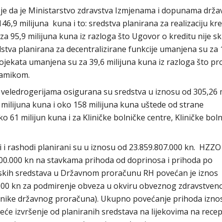
o je da je Ministarstvo zdravstva Izmjenama i dopunama drž
6,9 milijuna kuna i to: sredstva planirana za realizaciju kre
za 95,9 milijuna kuna iz razloga što Ugovor o kreditu nije sk
tva planirana za decentralizirane funkcije umanjena su za 
projekata umanjena su za 39,6 milijuna kuna iz razloga što p
namikom.
veledrogerijama osigurana su sredstva u iznosu od 305,26 m
milijuna kuna i oko 158 milijuna kuna uštede od strane
ko 61 milijun kuna i za Kliničke bolničke centre, Kliničke boln
i rashodi planirani su u iznosu od 23.859.807.000 kn. HZZO 
000.000 kn na stavkama prihoda od doprinosa i prihoda po
kih sredstava u Državnom proračunu RH povećan je iznos
000 kn za podmirenje obveza u okviru obveznog zdravstven
isnike državnog proračuna). Ukupno povećanje prihoda izno
veće izvršenje od planiranih sredstava na lijekovima na recep