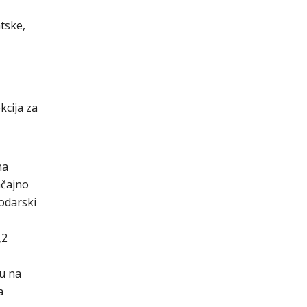
tske,
kcija za
na
ačajno
odarski
,2
ču na
a