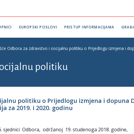
PNICI
EUROPSKI POSLOVI
PRISTUP INFORMACIJAMA
GRAĐ
ešće Odbora za zdravstvo i socijalnu politiku o Prijedlogu izmjena i d
ocijalnu politiku
cijalnu politiku o Prijedlogu izmjena i dopun
ja za 2019. i 2020. godinu
56. sjednici Odbora, održanoj 19. studenoga 2018. godine,