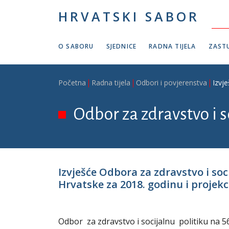
Skoči na glavni sadržaj
HRVATSKI SABOR
O SABORU
SJEDNICE
RADNA TIJELA
ZASTU
Breadcrumb
Početna
Radna tijela
Odbori i povjerenstva
Izvj
Odbor za zdravstvo i s
Izvješće Odbora za zdravstvo i so
Hrvatske za 2018. godinu i projekci
Odbor za zdravstvo i socijalnu politiku na 