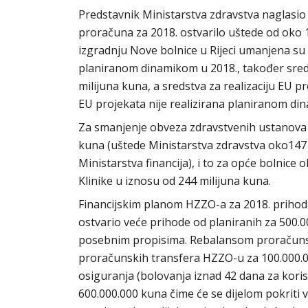
Predstavnik Ministarstva zdravstva naglasi
proračuna za 2018. ostvarilo uštede od oko 14
izgradnju Nove bolnice u Rijeci umanjena su 
planiranom dinamikom u 2018., također sreds
milijuna kuna, a sredstva za realizaciju EU 
EU projekata nije realizirana planiranom di
Za smanjenje obveza zdravstvenih ustanova 
kuna (uštede Ministarstva zdravstva oko147 
Ministarstva financija), i to za opće bolnice o
Klinike u iznosu od 244 milijuna kuna.
Financijskim planom HZZO-a za 2018. prihodi 
ostvario veće prihode od planiranih za 500.
posebnim propisima. Rebalansom proračuns
proračunskih transfera HZZO-u za 100.000.
osiguranja (bolovanja iznad 42 dana za kor
600.000.000 kuna čime će se dijelom pokriti 