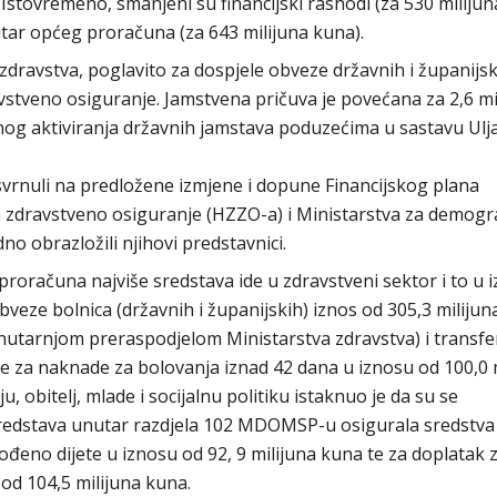
 Istovremeno, smanjeni su financijski rashodi (za 530 milijun
tar općeg proračuna (za 643 milijuna kuna).
zdravstva, poglavito za dospjele obveze državnih i županijsk
stveno osiguranje. Jamstvena pričuva je povećana za 2,6 mil
vanog aktiviranja državnih jamstava poduzećima u sastavu Ulj
vrnuli na predložene izmjene i dopune Financijskog plana
 zdravstveno osiguranje (HZZO-a) i Ministarstva za demogra
dno obrazložili njihovi predstavnici.
roračuna najviše sredstava ide u zdravstveni sektor i to u 
bveze bolnica (državnih i županijskih) iznos od 305,3 miliju
nutarnjom preraspodjelom Ministarstva zdravstva) i transfe
 za naknade za bolovanja iznad 42 dana u iznosu od 100,0 
 obitelj, mlade i socijalnu politiku istaknuo je da su se
edstava unutar razdjela 102 MDOMSP-u osigurala sredstva
đeno dijete u iznosu od 92, 9 milijuna kuna te za doplatak 
od 104,5 milijuna kuna.