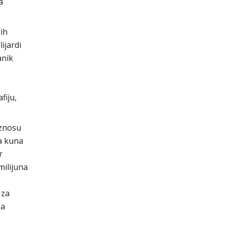
a
ih
ijardi
anik
fiju,
iznosu
na kuna
r
milijuna
 za
za