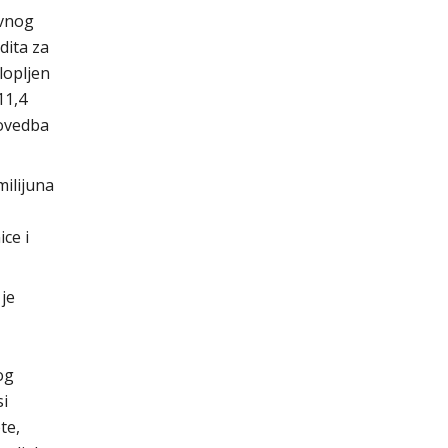
avnog
dita za
lopljen
11,4
rovedba
ilijuna
ice i
je
og
si
te,