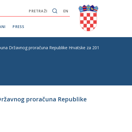
PRETRAŽI
EN
ANI
PRESS
opuna Državnog proračuna Republike Hrvatske za 2018. godinu i projekc
a Državnog proračuna Republike