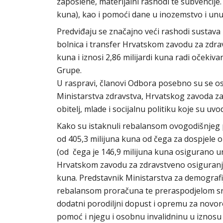
zaposlene, materijalni rashodi te subvencije.
kuna), kao i pomoći dane u inozemstvo i unu
Predviđaju se značajno veći rashodi sustava 
bolnica i transfer Hrvatskom zavodu za zdrav
kuna i iznosi 2,86 milijardi kuna radi očeki
Grupe.
U raspravi, članovi Odbora posebno su se os
Ministarstva zdravstva, Hrvatskog zavoda za
obitelj, mlade i socijalnu politiku koje su uvo
Kako su istaknuli rebalansom ovogodišnjeg p
od 405,3 milijuna kuna od čega za dospjele o
(od čega je 146,9 milijuna kuna osigurano u
Hrvatskom zavodu za zdravstveno osiguranje
kuna. Predstavnik Ministarstva za demografiju,
rebalansom proračuna te preraspodjelom sr
dodatni porodiljni dopust i opremu za novoro
pomoć i njegu i osobnu invalidninu u iznosu 