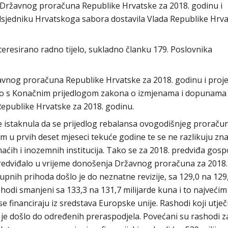
a Državnog proračuna Republike Hrvatske za 2018. godinu i
predsjedniku Hrvatskoga sabora dostavila Vlada Republike Hrva
eresirano radno tijelo, sukladno članku 179. Poslovnika
vnog proračuna Republike Hrvatske za 2018. godinu i proje
eno s Konačnim prijedlogom zakona o izmjenama i dopunama
epublike Hrvatske za 2018. godinu.
je istaknula da se prijedlog rebalansa ovogodišnjeg proraču
 u prvih deset mjeseci tekuće godine te se ne razlikuju zn
ćih i inozemnih institucija. Tako se za 2018. predviđa gosp
 predviđalo u vrijeme donošenja Državnog proračuna za 2018.
kupnih prihoda došlo je do neznatne revizije, sa 129,0 na 129
shodi smanjeni sa 133,3 na 131,7 milijarde kuna i to najvećim
e financiraju iz sredstava Europske unije. Rashodi koji utje
ali je došlo do određenih preraspodjela. Povećani su rashodi z