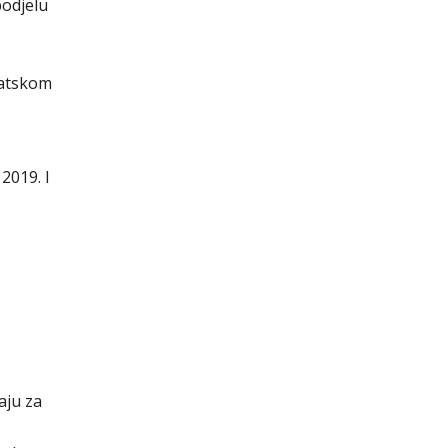
podjelu
vatskom
019. I
aju za