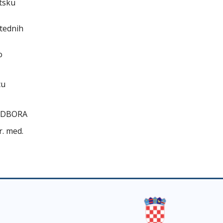
etsku
štednih
o
cu
ODBORA
dr. med.