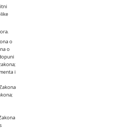
tni
like
ora.
kona o
ona o
 dopuni
zakona;
menta i
 Zakona
akona;
 Zakona
s