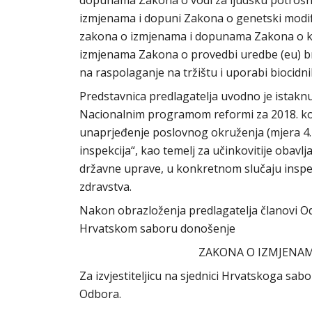
dopunama Zakona o vodi za ljudsku potrošnj
izmjenama i dopuni Zakona o genetski modif
zakona o izmjenama i dopunama Zakona o ke
izmjenama Zakona o provedbi uredbe (eu) br.
na raspolaganje na tržištu i uporabi biocid
Predstavnica predlagatelja uvodno je istakn
Nacionalnim programom reformi za 2018. ko
unaprjeđenje poslovnog okruženja (mjera 4.1.
inspekcija“, kao temelj za učinkovitije obavlj
državne uprave, u konkretnom slučaju inspek
zdravstva.
Nakon obrazloženja predlagatelja članovi Odb
Hrvatskom saboru donošenje
ZAKONA O IZMJENA
Za izvjestiteljicu na sjednici Hrvatskoga sabo
Odbora.