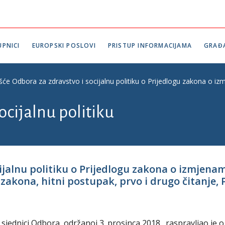
PNICI
EUROPSKI POSLOVI
PRISTUP INFORMACIJAMA
GRAĐ
ešće Odbora za zdravstvo i socijalnu politiku o Prijedlogu zakona o 
ocijalnu politiku
cijalnu politiku o Prijedlogu zakona o izmje
kona, hitni postupak, prvo i drugo čitanje, P.
 sjednici Odbora, održanoj 3. prosinca 2018., raspravljao je o