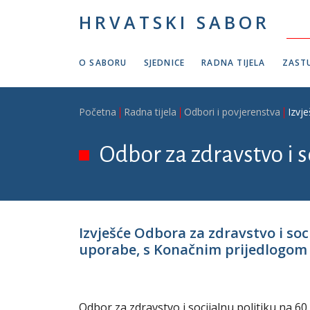
Skoči na glavni sadržaj
HRVATSKI SABOR
O SABORU
SJEDNICE
RADNA TIJELA
ZASTU
Breadcrumb
Početna
Radna tijela
Odbori i povjerenstva
Izvj
Odbor za zdravstvo i s
Izvješće Odbora za zdravstvo i so
uporabe, s Konačnim prijedlogom za
Odbor za zdravstvo i socijalnu politiku na 60.