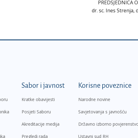
PREDSJEDNICA 
dr. sc. Ines Strenja,
k
Sabor i javnost
Korisne poveznice
boru
Kratke obavijesti
Narodne novine
pnika
Posjeti Saboru
Savjetovanja s javnošću
Akreditacije medija
Državno izborno povjerenstv
ika
Pregledi rada
Ustavni sud RH