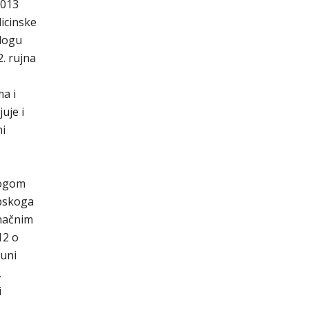
2013
dicinske
dlogu
. rujna
ma i
uje i
ni
logom
opskoga
onačnim
12 o
puni
,
i