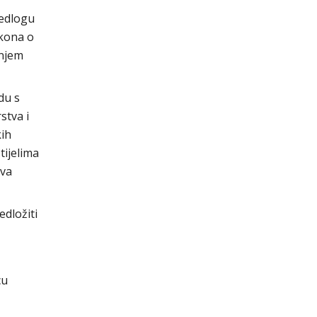
jedlogu
kona o
anjem
du s
stva i
kih
tijelima
tva
edložiti
cu