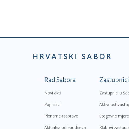
HRVATSKI SABOR
Podnožje prvi izborni
Rad Sabora
Zastupnici
Novi akti
Zastupnici u Sa
Zapisnici
Aktivnost zastu
Plenarne rasprave
Stegovne mjere
Aktualna prijepodneva
Klubovi zastupn