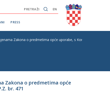
PRETRAŽI
EN
ANI
PRESS
izmjenama Zakona o predmetima opće uporabe, s Konačnim prijedlogom z
nama Zakona o predmetima opće
Z. br. 471