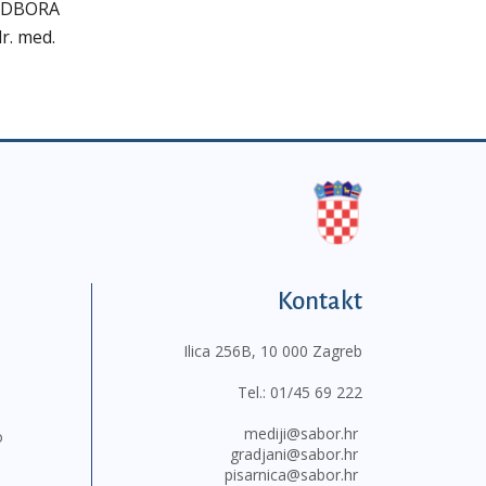
ODBORA
 dr. med.
Kontakt
Ilica 256B, 10 000 Zagreb
Tel.:
01/45 69 222
mediji@sabor.hr
o
gradjani@sabor.hr
pisarnica@sabor.hr