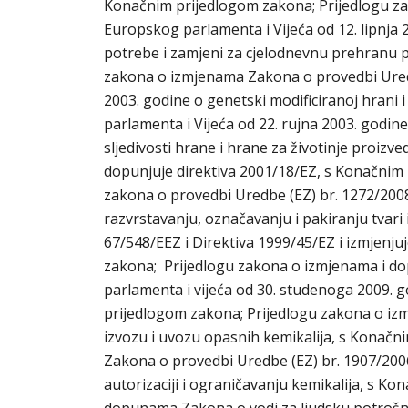
Konačnim prijedlogom zakona; Prijedlogu z
Europskog parlamenta i Vijeća od 12. lipnja 
potrebe i zamjeni za cjelodnevnu prehranu pr
zakona o izmjenama Zakona o provedbi Uredb
2003. godine o genetski modificiranoj hrani i
parlamenta i Vijeća od 22. rujna 2003. godine
sljedivosti hrane i hrane za životinje proiz
dopunjuje direktiva 2001/18/EZ, s Konačnim
zakona o provedbi Uredbe (EZ) br. 1272/2008
razvrstavanju, označavanju i pakiranju tvari 
67/548/EEZ i Direktiva 1999/45/EZ i izmjenju
zakona; Prijedlogu zakona o izmjenama i d
parlamenta i vijeća od 30. studenoga 2009. 
prijedlogom zakona; Prijedlogu zakona o iz
izvozu i uvozu opasnih kemikalija, s Konačn
Zakona o provedbi Uredbe (EZ) br. 1907/2006 
autorizaciji i ograničavanju kemikalija, s 