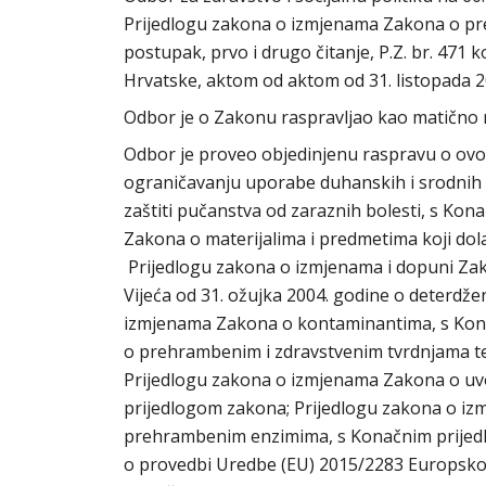
Prijedlogu zakona o izmjenama Zakona o pr
postupak, prvo i drugo čitanje, P.Z. br. 471
Hrvatske, aktom od aktom od 31. listopada 2
Odbor je o Zakonu raspravljao kao matično r
Odbor je proveo objedinjenu raspravu o ovo
ograničavanju uporabe duhanskih i srodnih 
zaštiti pučanstva od zaraznih bolesti, s Ko
Zakona o materijalima i predmetima koji do
Prijedlogu zakona o izmjenama i dopuni Zak
Vijeća od 31. ožujka 2004. godine o deterdž
izmjenama Zakona o kontaminantima, s Kon
o prehrambenim i zdravstvenim tvrdnjama te
Prijedlogu zakona o izmjenama Zakona o uvoz
prijedlogom zakona; Prijedlogu zakona o i
prehrambenim enzimima, s Konačnim prijed
o provedbi Uredbe (EU) 2015/2283 Europskog 