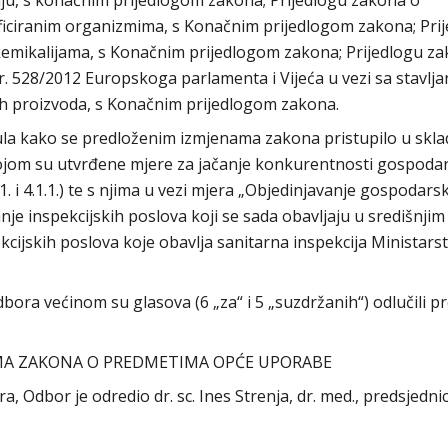
u, s konačnim prijedlogom zakona; Prijedlogu zakona o
iciranim organizmima, s Konačnim prijedlogom zakona; Pri
mikalijama, s Konačnim prijedlogom zakona; Prijedlogu za
 528/2012 Europskoga parlamenta i Vijeća u vezi sa stavlj
nih proizvoda, s Konačnim prijedlogom zakona.
ula kako se predloženim izmjenama zakona pristupilo u skla
jom su utvrđene mjere za jačanje konkurentnosti gospodar
 i 4.1.1.) te s njima u vezi mjera „Objedinjavanje gospodars
anje inspekcijskih poslova koji se sada obavljaju u središnjim 
cijskih poslova koje obavlja sanitarna inspekcija Ministars
ora većinom su glasova (6 „za“ i 5 „suzdržanih“) odlučili pr
MA ZAKONA O PREDMETIMA OPĆE UPORABE
ra, Odbor je odredio dr. sc. Ines Strenja, dr. med., predsjedni