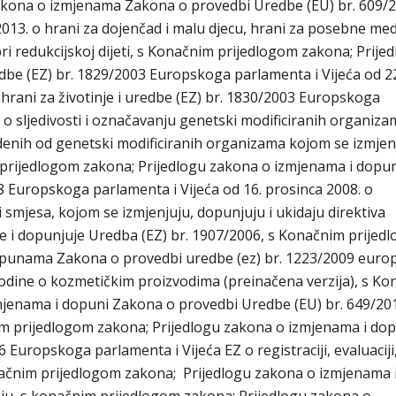
akona o izmjenama Zakona o provedbi Uredbe (EU) br. 609/
2013. o hrani za dojenčad i malu djecu, hrani za posebne me
i redukcijskoj dijeti, s Konačnim prijedlogom zakona; Prije
e (EZ) br. 1829/2003 Europskoga parlamenta i Vijeća od 22
 hrani za životinje i uredbe (EZ) br. 1830/2003 Europskoga
 o sljedivosti i označavanju genetski modificiranih organiza
vedenih od genetski modificiranih organizama kojom se izmjenj
 prijedlogom zakona; Prijedlogu zakona o izmjenama i dopu
 Europskoga parlamenta i Vijeća od 16. prosinca 2008. o
i smjesa, kojom se izmjenjuju, dopunjuju i ukidaju direktiva
je i dopunjuje Uredba (EZ) br. 1907/2006, s Konačnim prijed
opunama Zakona o provedbi uredbe (ez) br. 1223/2009 eur
godine o kozmetičkim proizvodima (preinačena verzija), s K
mjenama i dopuni Zakona o provedbi Uredbe (EU) br. 649/20
im prijedlogom zakona; Prijedlogu zakona o izmjenama i do
Europskoga parlamenta i Vijeća EZ o registraciji, evaluaciji
Konačnim prijedlogom zakona; Prijedlogu zakona o izmjenama 