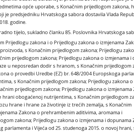
edmetima opće uporabe, s Konačnim prijedlogom zakona, hi
 koji je predsjedniku Hrvatskoga sabora dostavila Vlada Repub
018. godine.
adno tijelo, sukladno članku 85. Poslovnika Hrvatskoga sab
m Prijedlogu zakona i o Prijedlogu zakona o izmjenama Za
proizvoda, s Konačnim prijedlogom zakona; Prijedlogu zak
načnim prijedlogom zakona; Prijedlogu zakona o izmjenama i
laze u neposredan dodir s hranom, s Konačnim prijedlogom 
ona o provedbi Uredbe (EZ) br. 648/2004 Europskoga parla
entima, s Konačnim prijedlogom zakona; Prijedlogu zakona o
ačnim prijedlogom zakona; Prijedlogu zakona o izmjenama
 hrani obogaćenoj nutrijentima, s Konačnim prijedlogom z
u hrane i hrane za životinje iz trećih zemalja, s Konačnim
zmjenama Zakona o prehrambenim aditivima, aromama i
logom zakona; Prijedlogu zakona o izmjenama i dopunama
parlamenta i Vijeća od 25. studenoga 2015. o novoj hrani, 