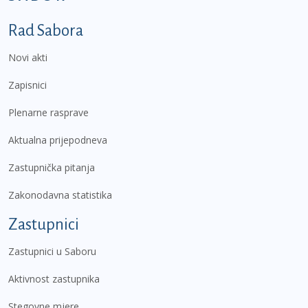
Podnožje prvi izbornik
Rad Sabora
Novi akti
Zapisnici
Plenarne rasprave
Aktualna prijepodneva
Zastupnička pitanja
Zakonodavna statistika
Zastupnici
Zastupnici u Saboru
Aktivnost zastupnika
Stegovne mjere