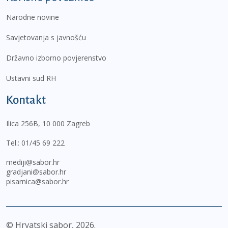
Narodne novine
Savjetovanja s javnošću
Državno izborno povjerenstvo
Ustavni sud RH
Kontakt
Ilica 256B, 10 000 Zagreb
Tel.:
01/45 69 222
mediji@sabor.hr
gradjani@sabor.hr
pisarnica@sabor.hr
© Hrvatski sabor,
2026