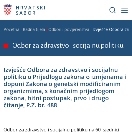
Skoči na glavni sadržaj
HRVATSKI
SABOR
Breadcrumb
Početna
Radna tijela
Odbori i povjerenstva
Izvješće Odbora za z
Odbor za zdravstvo i socijalnu politiku
Izvješće Odbora za zdravstvo i socijalnu
politiku o Prijedlogu zakona o izmjenama i
dopuni Zakona o genetski modificiranim
organizmima, s konačnim prijedlogom
zakona, hitni postupak, prvo i drugo
čitanje, P.Z. br. 488
Odbor za zdravstvo i socijalnu politiku na 60. sjednici