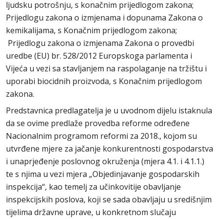
ljudsku potrošnju, s konačnim prijedlogom zakona;
Prijedlogu zakona o izmjenama i dopunama Zakona o
kemikalijama, s Konačnim prijedlogom zakona;
Prijedlogu zakona o izmjenama Zakona o provedbi
uredbe (EU) br. 528/2012 Europskoga parlamenta i
Vijeća u vezi sa stavljanjem na raspolaganje na tržištu i
uporabi biocidnih proizvoda, s Konačnim prijedlogom
zakona.
Predstavnica predlagatelja je u uvodnom dijelu istaknula
da se ovime predlaže provedba reforme određene
Nacionalnim programom reformi za 2018., kojom su
utvrđene mjere za jačanje konkurentnosti gospodarstva
i unaprjeđenje poslovnog okruženja (mjera 4.1. i 4.1.1.)
te s njima u vezi mjera „Objedinjavanje gospodarskih
inspekcija“, kao temelj za učinkovitije obavljanje
inspekcijskih poslova, koji se sada obavljaju u središnjim
tijelima državne uprave, u konkretnom slučaju