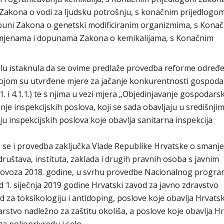
akona o vodi za ljudsku potrošnju, s konačnim prijedlogo
puni Zakona o genetski modificiranim organizmima, s Kona
zmjenama i dopunama Zakona o kemikalijama, s Konačnim
jelu istaknula da se ovime predlaže provedba reforme određ
jom su utvrđene mjere za jačanje konkurentnosti gospodar
 i 4.1.1.) te s njima u vezi mjera „Objedinjavanje gospodars
anje inspekcijskih poslova, koji se sada obavljaju u središnji
u inspekcijskih poslova koje obavlja sanitarna inspekcija
se i provedba zaključka Vlade Republike Hrvatske o smanj
društava, instituta, zaklada i drugih pravnih osoba s javnim
olovoza 2018. godine, u svrhu provedbe Nacionalnog progr
d 1. siječnja 2019 godine Hrvatski zavod za javno zdravstvo
 za toksikologiju i antidoping, poslove koje obavlja Hrvats
arstvo nadležno za zaštitu okoliša, a poslove koje obavlja H