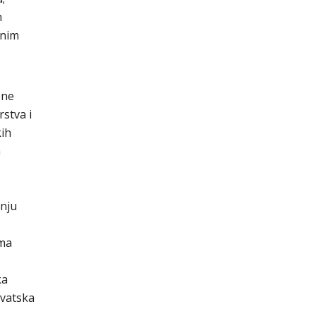
m
čnim
ene
stva i
kih
m
enju
ama
ka
rvatska