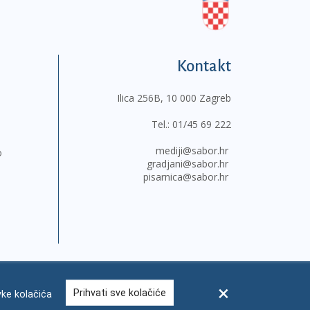
Kontakt
Ilica 256B, 10 000 Zagreb
Tel.:
01/45 69 222
mediji@sabor.hr
o
gradjani@sabor.hr
pisarnica@sabor.hr
Prihvati sve kolačiće
ke kolačića
sum
Česta pitanja
Kontakti
Mapa weba