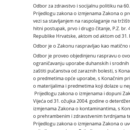
Odbor za zdravstvo i socijalnu politiku na 60.
Prijedlogu zakona o izmjenama Zakona o pro
vezi sa stavljanjem na raspolaganje na tržiš
hitni postupak, prvo i drugo čitanje, P.Z. br
Republike Hrvatske, aktom od aktom od 31. l
Odbor je o Zakonu raspravljao kao matično r
Odbor je proveo objedinjenu raspravu o ovo
ograničavanju uporabe duhanskih i srodnih 
zaštiti pučanstva od zaraznih bolesti, s K
o predmetima opće uporabe, s Konačnim pri
o materijalima i predmetima koji dolaze u 
Prijedlogu zakona o izmjenama i dopuni Zak
Vijeća od 31. ožujka 2004. godine o deterdž
izmjenama Zakona o kontaminantima, s Kon
o prehrambenim i zdravstvenim tvrdnjama te
Prijedlogu zakona o izmjenama Zakona o uvoz