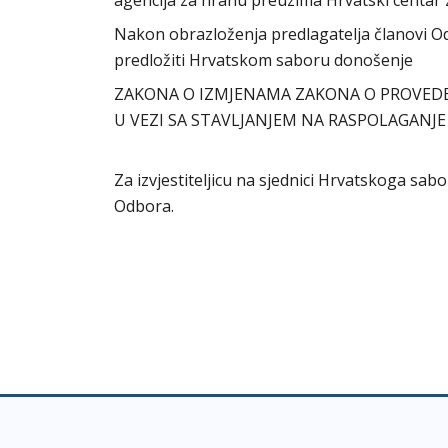
agencija za hranu preuzima Hrvatski centar z
Nakon obrazloženja predlagatelja članovi Odb
predložiti Hrvatskom saboru donošenje
ZAKONA O IZMJENAMA ZAKONA O PROVEDBI 
U VEZI SA STAVLJANJEM NA RASPOLAGANJE
Za izvjestiteljicu na sjednici Hrvatskoga sabo
Odbora.