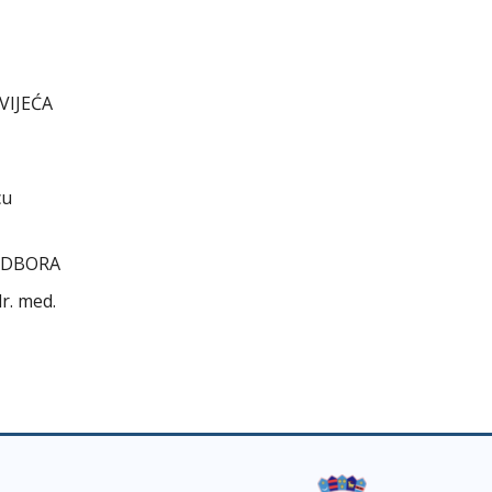
VIJEĆA
cu
ODBORA
 dr. med.