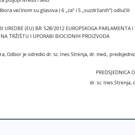
a poljoprivredu i selo.
ora većinom su glasova ( 6 „za“ i 5 „suzdržanih“) odlučili
UREDBE (EU) BR. 528/2012 EUROPSKOGA PARLAMENTA I 
 NA TRŽIŠTU I UPORABI BIOCIDNIH PROIZVODA
ra, Odbor je odredio dr. sc. Ines Strenja, dr. med., predsjedni
PREDSJEDNICA 
dr. sc. Ines Strenja,