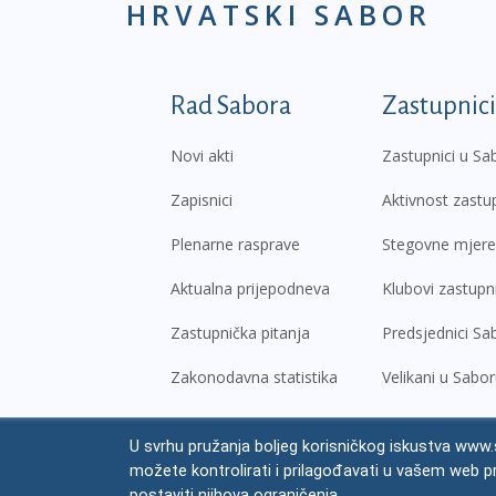
HRVATSKI SABOR
Podnožje prvi izborni
Rad Sabora
Zastupnici
Novi akti
Zastupnici u Sa
Zapisnici
Aktivnost zastu
Plenarne rasprave
Stegovne mjere
Aktualna prijepodneva
Klubovi zastupn
Zastupnička pitanja
Predsjednici Sa
Zakonodavna statistika
Velikani u Sabo
U svrhu pružanja boljeg korisničkog iskustva www.s
© Hrvatski sabor,
2026
možete kontrolirati i prilagođavati u vašem web p
Prav
postaviti njihova ograničenja.