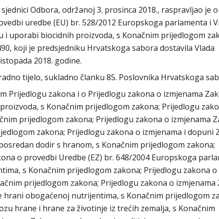
 sjednici Odbora, održanoj 3. prosinca 2018., raspravljao je o
vedbi uredbe (EU) br. 528/2012 Europskoga parlamenta i Vi
tu i uporabi biocidnih proizvoda, s Konačnim prijedlogom za
. 490, koji je predsjedniku Hrvatskoga sabora dostavila Vlada
istopada 2018. godine.
adno tijelo, sukladno članku 85. Poslovnika Hrvatskoga sab
m Prijedlogu zakona i o Prijedlogu zakona o izmjenama Za
proizvoda, s Konačnim prijedlogom zakona; Prijedlogu zak
onačnim prijedlogom zakona; Prijedlogu zakona o izmjenama 
jedlogom zakona; Prijedlogu zakona o izmjenama i dopuni
neposredan dodir s hranom, s Konačnim prijedlogom zakona;
ona o provedbi Uredbe (EZ) br. 648/2004 Europskoga parla
entima, s Konačnim prijedlogom zakona; Prijedlogu zakona o
ačnim prijedlogom zakona; Prijedlogu zakona o izmjenama
 hrani obogaćenoj nutrijentima, s Konačnim prijedlogom z
u hrane i hrane za životinje iz trećih zemalja, s Konačnim