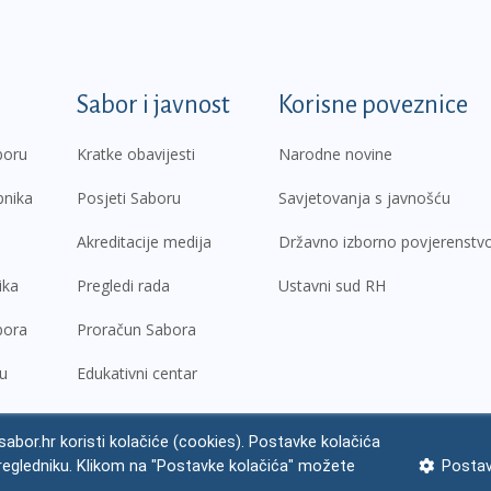
k
Sabor i javnost
Korisne poveznice
boru
Kratke obavijesti
Narodne novine
pnika
Posjeti Saboru
Savjetovanja s javnošću
Akreditacije medija
Državno izborno povjerenstv
ika
Pregledi rada
Ustavni sud RH
bora
Proračun Sabora
ru
Edukativni centar
abor.hr koristi kolačiće (cookies). Postavke kolačića
regledniku. Klikom na "Postavke kolačića" možete
Postav
ne napomene
Izjava o pristupačnosti
Zaštita osobnih podataka
Impres