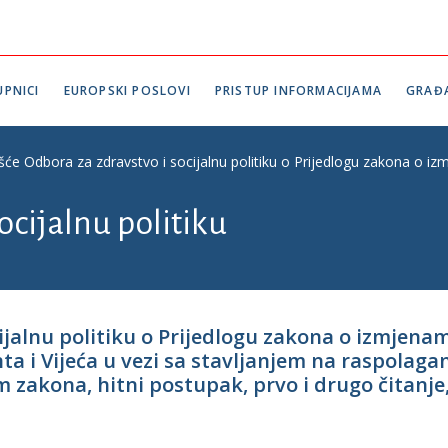
PNICI
EUROPSKI POSLOVI
PRISTUP INFORMACIJAMA
GRAĐ
ešće Odbora za zdravstvo i socijalnu politiku o Prijedlogu zakona o i
ocijalnu politiku
cijalnu politiku o Prijedlogu zakona o izmjen
 i Vijeća u vezi sa stavljanjem na raspolagan
zakona, hitni postupak, prvo i drugo čitanje, 