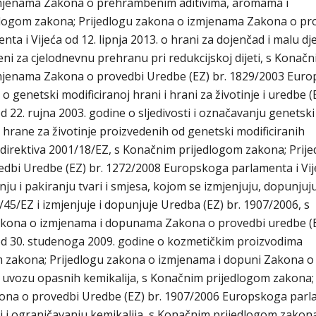
zmjenama Zakona o prehrambenim aditivima, aromama i
logom zakona; Prijedlogu zakona o izmjenama Zakona o pr
a i Vijeća od 12. lipnja 2013. o hrani za dojenčad i malu dj
ni za cjelodnevnu prehranu pri redukcijskoj dijeti, s Konač
zmjenama Zakona o provedbi Uredbe (EZ) br. 1829/2003 Eur
o genetski modificiranoj hrani i hrani za životinje i uredbe (E
22. rujna 2003. godine o sljedivosti i označavanju genetski
i hrane za životinje proizvedenih od genetski modificiranih
direktiva 2001/18/EZ, s Konačnim prijedlogom zakona; Prij
dbi Uredbe (EZ) br. 1272/2008 Europskoga parlamenta i Vij
ju i pakiranju tvari i smjesa, kojom se izmjenjuju, dopunjuju
/45/EZ i izmjenjuje i dopunjuje Uredba (EZ) br. 1907/2006, s
akona o izmjenama i dopunama Zakona o provedbi uredbe (E
d 30. studenoga 2009. godine o kozmetičkim proizvodima
om zakona; Prijedlogu zakona o izmjenama i dopuni Zakona o
i uvozu opasnih kemikalija, s Konačnim prijedlogom zakona;
kona o provedbi Uredbe (EZ) br. 1907/2006 Europskoga par
zaciji i ograničavanju kemikalija, s Konačnim prijedlogom zakona