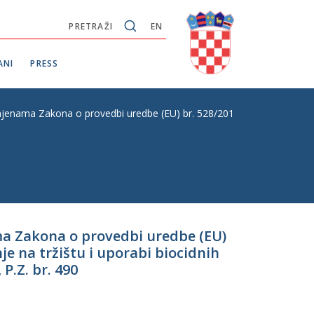
PRETRAŽI
EN
ANI
PRESS
zmjenama Zakona o provedbi uredbe (EU) br. 528/2012 Europskoga parlam
ama Zakona o provedbi uredbe (EU)
je na tržištu i uporabi biocidnih
P.Z. br. 490