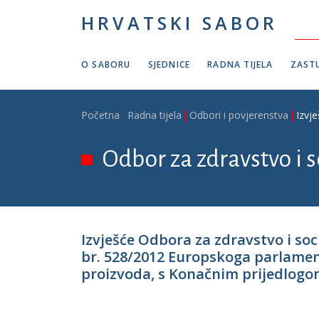
Skoči na glavni sadržaj
HRVATSKI SABOR
O SABORU
SJEDNICE
RADNA TIJELA
ZASTU
Breadcrumb
Početna
Radna tijela
Odbori i povjerenstva
Izvj
Odbor za zdravstvo i s
Izvješće Odbora za zdravstvo i so
br. 528/2012 Europskoga parlamenta
proizvoda, s Konačnim prijedlogom 