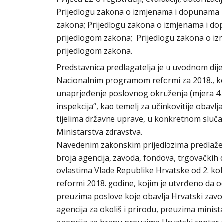
Prijedlogu zakona o izmjenama i dopunama Z
zakona; Prijedlogu zakona o izmjenama i do
prijedlogom zakona; Prijedlogu zakona o i
prijedlogom zakona.
Predstavnica predlagatelja je u uvodnom di
Nacionalnim programom reformi za 2018., ko
unaprjeđenje poslovnog okruženja (mjera 4.1.
inspekcija“, kao temelj za učinkovitije obavlj
tijelima državne uprave, u konkretnom slučaj
Ministarstva zdravstva.
Navedenim zakonskim prijedlozima predlaže 
broja agencija, zavoda, fondova, trgovačkih 
ovlastima Vlade Republike Hrvatske od 2. k
reformi 2018. godine, kojim je utvrđeno da o
preuzima poslove koje obavlja Hrvatski zavod
agencija za okoliš i prirodu, preuzima minist