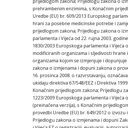
prijedlogom zakona; Prijedlogu zakona o i
prehrambenim enzimima, s Konačnim prijed
Uredbe (EU) br. 609/2013 Europskog parlament
hrani za posebne medicinske potrebe i zamje
prijedlogom zakona; Prijedlogu zakona o i
parlamenta i Vijeća od 22. rujna 2003. godine 
1830/2003 Europskoga parlamenta i Vijeća od 
modificiranih organizama i sljedivosti hrane 
organizama kojom se izmjenjuje i dopunjuje 
zakona o izmjenama i dopuni zakona o prove
16. prosinca 2008. o razvrstavanju, označavan
ukidaju direktiva 67/548/EEZ i Direktiva 1999
Konačnim prijedlogom zakona; Prijedlogu z
1223/2009 Europskoga parlamenta i Vijeća o
(preinačena verzija), s Konačnim prijedlog
provedbi Uredbe (EU) br. 649/2012 o izvozu 
Prijedlogu zakona o izmjenama i dopuni Za
i Vijeća EZ o registraciji, evaluaciji, autori