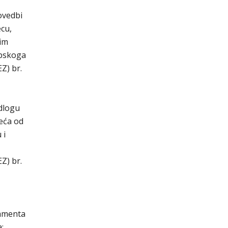
ovedbi
ecu,
nim
opskoga
Z) br.
edlogu
eća od
 i
Z) br.
lamenta
;