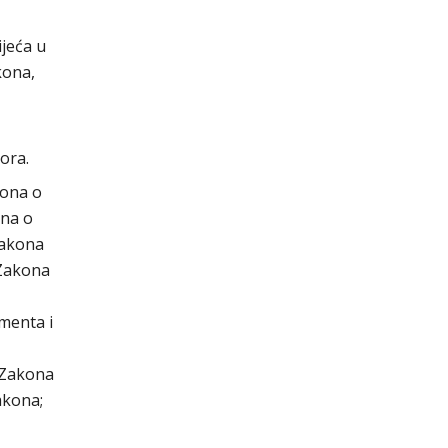
jeća u
kona,
ora.
kona o
ona o
Zakona
 Zakona
menta i
 Zakona
akona;