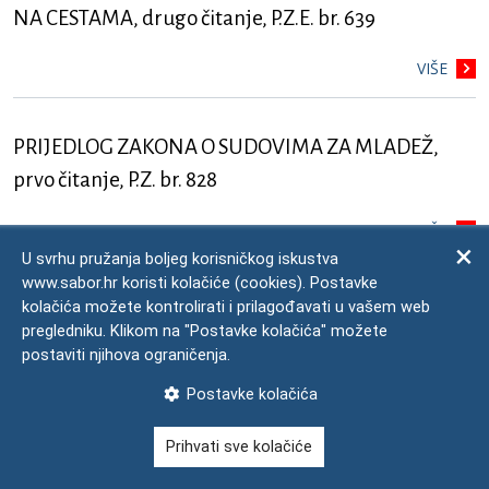
NA CESTAMA, drugo čitanje, P.Z.E. br. 639
VIŠE
PRIJEDLOG ZAKONA O SUDOVIMA ZA MLADEŽ,
prvo čitanje, P.Z. br. 828
VIŠE
U svrhu pružanja boljeg korisničkog iskustva
www.sabor.hr koristi kolačiće (cookies). Postavke
PRIJEDLOG REZOLUCIJE O ŠEĆERNOJ BOLESTI -
kolačića možete kontrolirati i prilagođavati u vašem web
pregledniku. Klikom na "Postavke kolačića" možete
predlagatelj Odbor za zdravstvo i socijalnu skrb
postaviti njihova ograničenja.
VIŠE
Postavke kolačića
Prihvati sve kolačiće
PRIJEDLOG ZAKONA O POTVRĐIVANJU