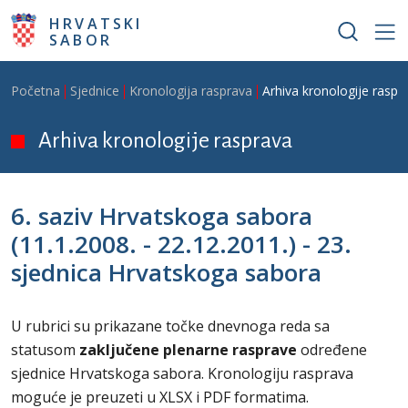
Skoči na glavni sadržaj
HRVATSKI
SABOR
Breadcrumb
Početna
Sjednice
Kronologija rasprava
Arhiva kronologije raspr
Arhiva kronologije rasprava
6. saziv Hrvatskoga sabora
(11.1.2008. - 22.12.2011.) - 23.
sjednica Hrvatskoga sabora
U rubrici su prikazane točke dnevnoga reda sa
statusom
zaključene plenarne rasprave
određene
sjednice
Hrvatskoga sabora. Kronologiju rasprava
moguće je preuzeti u XLSX i PDF formatima.