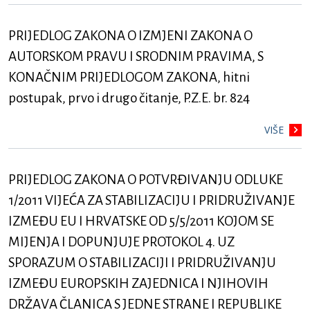
PRIJEDLOG ZAKONA O IZMJENI ZAKONA O
AUTORSKOM PRAVU I SRODNIM PRAVIMA, S
KONAČNIM PRIJEDLOGOM ZAKONA, hitni
postupak, prvo i drugo čitanje, P.Z.E. br. 824
VIŠE
PRIJEDLOG ZAKONA O POTVRĐIVANJU ODLUKE
1/2011 VIJEĆA ZA STABILIZACIJU I PRIDRUŽIVANJE
IZMEĐU EU I HRVATSKE OD 5/5/2011 KOJOM SE
MIJENJA I DOPUNJUJE PROTOKOL 4. UZ
SPORAZUM O STABILIZACIJI I PRIDRUŽIVANJU
IZMEĐU EUROPSKIH ZAJEDNICA I NJIHOVIH
DRŽAVA ČLANICA S JEDNE STRANE I REPUBLIKE