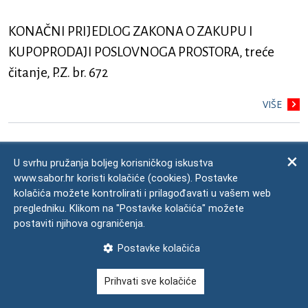
KONAČNI PRIJEDLOG ZAKONA O ZAKUPU I
KUPOPRODAJI POSLOVNOGA PROSTORA, treće
čitanje, P.Z. br. 672
VIŠE
IZVJEŠĆE NADZORNOG ODBORA HRVATSKOG
U svrhu pružanja boljeg korisničkog iskustva
FONDA ZA PRIVATIZACIJU O RADU HRVATSKOG
www.sabor.hr koristi kolačiće (cookies). Postavke
kolačića možete kontrolirati i prilagođavati u vašem web
FONDA ZA PRIVATIZACIJU ZA RAZDOBLJE OD 1.
pregledniku. Klikom na "Postavke kolačića" možete
SIJEČNJA DO 31. PROSINCA 2010. GODINE
postaviti njihova ograničenja.
VIŠE
Postavke kolačića
Prihvati sve kolačiće
PRIJEDLOG ODLUKE O IMENOVANJU ČLANOVA