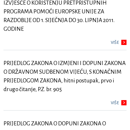
IZVJEŠĆE O KORIŠTENJU PRETPRISTUPNIH
PROGRAMA POMOĆI EUROPSKE UNIJE ZA
RAZDOBLJE OD 1. SIJEČNJA DO 30. LIPNJA 2011.
GODINE
VIŠE
PRIJEDLOG ZAKONA O IZMJENI I DOPUNI ZAKONA
O DRŽAVNOM SUDBENOM VIJEĆU, S KONAČNIM
PRIJEDLOGOM ZAKONA, hitni postupak, prvo i
drugo čitanje, P.Z. br. 905
VIŠE
PRIJEDLOG ZAKONA O DOPUNI ZAKONA O