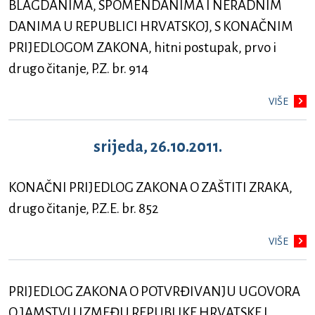
BLAGDANIMA, SPOMENDANIMA I NERADNIM
DANIMA U REPUBLICI HRVATSKOJ, S KONAČNIM
PRIJEDLOGOM ZAKONA, hitni postupak, prvo i
drugo čitanje, P.Z. br. 914
VIŠE
srijeda, 26.10.2011.
KONAČNI PRIJEDLOG ZAKONA O ZAŠTITI ZRAKA,
drugo čitanje, P.Z.E. br. 852
VIŠE
PRIJEDLOG ZAKONA O POTVRĐIVANJU UGOVORA
O JAMSTVU IZMEĐU REPUBLIKE HRVATSKE I