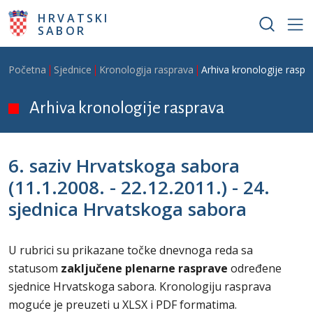
Skoči na glavni sadržaj
HRVATSKI
SABOR
Breadcrumb
Početna
Sjednice
Kronologija rasprava
Arhiva kronologije raspr
Arhiva kronologije rasprava
6. saziv Hrvatskoga sabora
(11.1.2008. - 22.12.2011.) - 24.
sjednica Hrvatskoga sabora
U rubrici su prikazane točke dnevnoga reda sa
statusom
zaključene plenarne rasprave
određene
sjednice
Hrvatskoga sabora. Kronologiju rasprava
moguće je preuzeti u XLSX i PDF formatima.