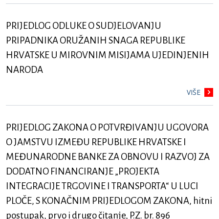
PRIJEDLOG ODLUKE O SUDJELOVANJU
PRIPADNIKA ORUŽANIH SNAGA REPUBLIKE
HRVATSKE U MIROVNIM MISIJAMA UJEDINJENIH
NARODA
VIŠE
PRIJEDLOG ZAKONA O POTVRĐIVANJU UGOVORA
O JAMSTVU IZMEĐU REPUBLIKE HRVATSKE I
MEĐUNARODNE BANKE ZA OBNOVU I RAZVOJ ZA
DODATNO FINANCIRANJE „PROJEKTA
INTEGRACIJE TRGOVINE I TRANSPORTA“ U LUCI
PLOČE, S KONAČNIM PRIJEDLOGOM ZAKONA, hitni
postupak, prvo i drugo čitanje, P.Z. br. 896