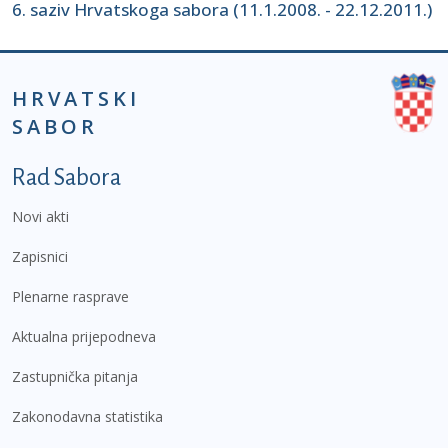
6. saziv Hrvatskoga sabora (11.1.2008. - 22.12.2011.)
HRVATSKI
SABOR
Podnožje prvi izbornik
Rad Sabora
Novi akti
Zapisnici
Plenarne rasprave
Aktualna prijepodneva
Zastupnička pitanja
Zakonodavna statistika