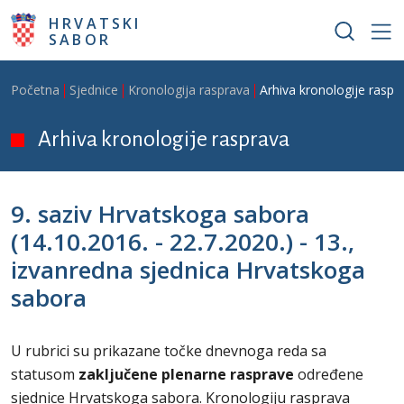
Skoči na glavni sadržaj
HRVATSKI
SABOR
Breadcrumb
Početna
Sjednice
Kronologija rasprava
Arhiva kronologije raspr
Arhiva kronologije rasprava
9. saziv Hrvatskoga sabora
(14.10.2016. - 22.7.2020.) - 13.,
izvanredna sjednica Hrvatskoga
sabora
U rubrici su prikazane točke dnevnoga reda sa
statusom
zaključene plenarne rasprave
određene
sjednice
Hrvatskoga sabora. Kronologiju rasprava