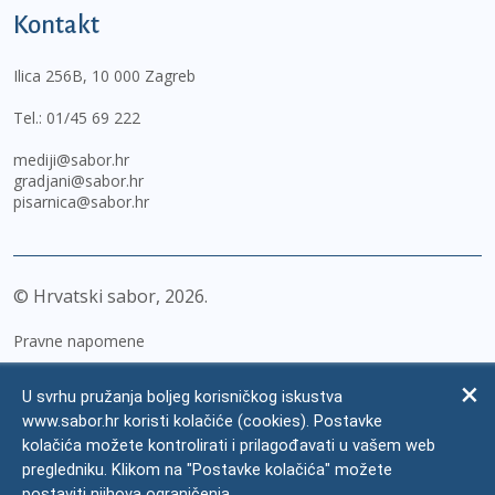
Kontakt
Ilica 256B, 10 000 Zagreb
Tel.:
01/45 69 222
mediji@sabor.hr
gradjani@sabor.hr
pisarnica@sabor.hr
© Hrvatski sabor,
2026
Pravne napomene
Izjava o pristupačnosti
U svrhu pružanja boljeg korisničkog iskustva
Zaštita osobnih podataka
www.sabor.hr koristi kolačiće (cookies). Postavke
kolačića možete kontrolirati i prilagođavati u vašem web
Impressum
pregledniku. Klikom na "Postavke kolačića" možete
Česta pitanja
postaviti njihova ograničenja.