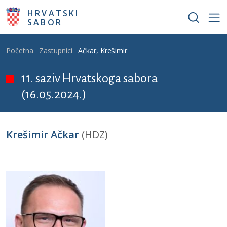
Skoči na glavni sadržaj
HRVATSKI
SABOR
Breadcrumb
Početna
Zastupnici
Ačkar, Krešimir
11. saziv Hrvatskoga sabora
(16.05.2024.)
Krešimir Ačkar
(HDZ)