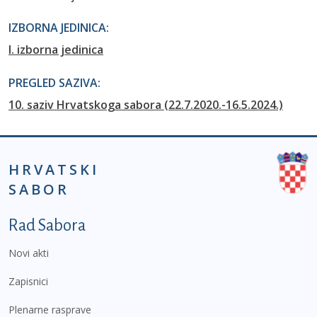
IZBORNA JEDINICA:
I. izborna jedinica
PREGLED SAZIVA:
10. saziv Hrvatskoga sabora (22.7.2020.-16.5.2024.)
HRVATSKI
SABOR
Podnožje prvi izbornik
Rad Sabora
Novi akti
Zapisnici
Plenarne rasprave