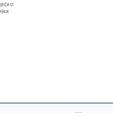
IJEĆA O
jica: