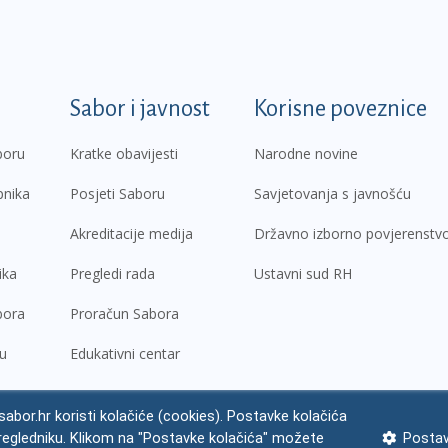
k
Sabor i javnost
Korisne poveznice
boru
Kratke obavijesti
Narodne novine
pnika
Posjeti Saboru
Savjetovanja s javnošću
Akreditacije medija
Državno izborno povjerenstv
ika
Pregledi rada
Ustavni sud RH
bora
Proračun Sabora
ru
Edukativni centar
abor.hr koristi kolačiće (cookies). Postavke kolačića
regledniku. Klikom na "Postavke kolačića" možete
Postav
ne napomene
Izjava o pristupačnosti
Zaštita osobnih podataka
Impres