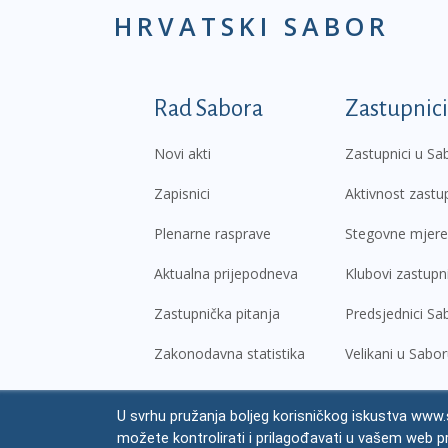
HRVATSKI SABOR
Podnožje prvi izborni
Rad Sabora
Zastupnici
Novi akti
Zastupnici u Sa
Zapisnici
Aktivnost zastu
Plenarne rasprave
Stegovne mjere
Aktualna prijepodneva
Klubovi zastupn
Zastupnička pitanja
Predsjednici Sa
Zakonodavna statistika
Velikani u Sabo
U svrhu pružanja boljeg korisničkog iskustva www.s
© Hrvatski sabor,
2026
možete kontrolirati i prilagođavati u vašem web p
Prav