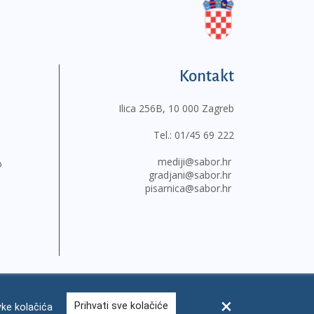
Kontakt
Ilica 256B, 10 000 Zagreb
Tel.:
01/45 69 222
mediji@sabor.hr
o
gradjani@sabor.hr
pisarnica@sabor.hr
Prihvati sve kolačiće
ke kolačića
sum
Česta pitanja
Kontakti
Mapa weba