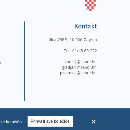
Kontakt
Ilica 256B, 10 000 Zagreb
Tel.:
01/45 69 222
mediji@sabor.hr
o
gradjani@sabor.hr
pisarnica@sabor.hr
Prihvati sve kolačiće
ke kolačića
sum
Česta pitanja
Kontakti
Mapa weba