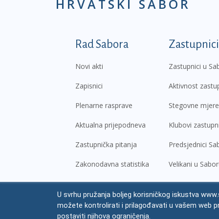
HRVATSKI SABOR
Podnožje prvi izborni
Rad Sabora
Zastupnici
Novi akti
Zastupnici u Sa
Zapisnici
Aktivnost zastu
Plenarne rasprave
Stegovne mjere
Aktualna prijepodneva
Klubovi zastupn
Zastupnička pitanja
Predsjednici Sa
Zakonodavna statistika
Velikani u Sabo
U svrhu pružanja boljeg korisničkog iskustva www.s
© Hrvatski sabor,
2026
možete kontrolirati i prilagođavati u vašem web p
Prav
postaviti njihova ograničenja.