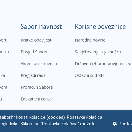
k
Sabor i javnost
Korisne poveznice
boru
Kratke obavijesti
Narodne novine
pnika
Posjeti Saboru
Savjetovanja s javnošću
Akreditacije medija
Državno izborno povjerenstv
ika
Pregledi rada
Ustavni sud RH
bora
Proračun Sabora
ru
Edukativni centar
abor.hr koristi kolačiće (cookies). Postavke kolačića
regledniku. Klikom na "Postavke kolačića" možete
Postav
ne napomene
Izjava o pristupačnosti
Zaštita osobnih podataka
Impres