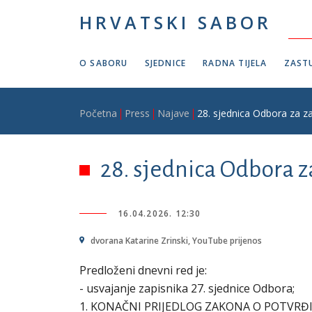
Skoči na glavni sadržaj
HRVATSKI SABOR
O SABORU
SJEDNICE
RADNA TIJELA
ZASTU
Breadcrumb
Početna
Press
Najave
28. sjednica Odbora za zaš
28. sjednica Odbora za
16.04.2026. 12:30
dvorana Katarine Zrinski, YouTube prijenos
Predloženi dnevni red je:
- usvajanje zapisnika 27. sjednice Odbora;
1. KONAČNI PRIJEDLOG ZAKONA O POTVRĐ