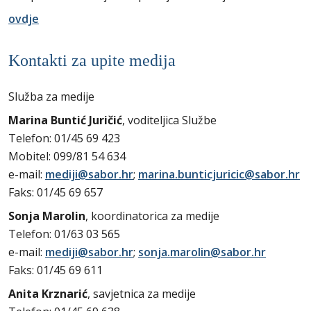
ovdje
Kontakti za upite medija
Služba za medije
Marina Buntić Juričić
, voditeljica Službe
Telefon: 01/45 69 423
Mobitel: 099/81 54 634
e-mail:
mediji@sabor.hr
;
marina.bunticjuricic@sabor.hr
Faks: 01/45 69 657
Sonja Marolin
, koordinatorica za medije
Telefon: 01/63 03 565
e-mail:
mediji@sabor.hr
;
sonja.marolin@sabor.hr
Faks: 01/45 69 611
Anita Krznarić
, savjetnica za medije