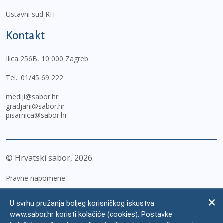
Ustavni sud RH
Kontakt
Ilica 256B, 10 000 Zagreb
Tel.:
01/45 69 222
mediji@sabor.hr
gradjani@sabor.hr
pisarnica@sabor.hr
© Hrvatski sabor,
2026
Pravne napomene
Izjava o pristupačnosti
U svrhu pružanja boljeg korisničkog iskustva
Zaštita osobnih podataka
www.sabor.hr koristi kolačiće (cookies). Postavke