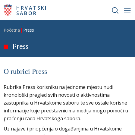
Skoči na glavni sadržaj
HRVATSKI
SABOR
Breadcrumb
Početna
Press
Press
O rubrici Press
Rubrika Press korisniku na jednome mjestu nudi
kronološki pregled svih novosti o aktivnostima
zastupnika u Hrvatskome saboru te sve ostale korisne
informacije koje predstavnicima medija mogu pomoći u
praćenju rada Hrvatskoga sabora.
Uz najave i priopćenja o događanjima u Hrvatskome