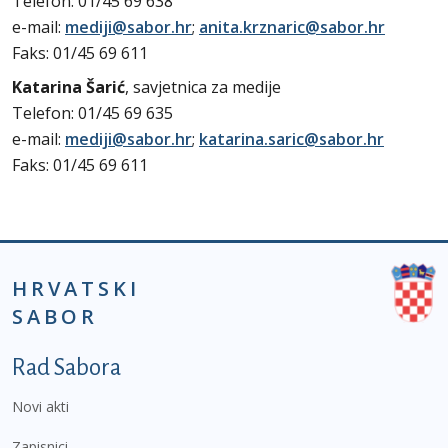
Telefon: 01/45 69 638
e-mail:
mediji@sabor.hr
;
anita.krznaric@sabor.hr
Faks: 01/45 69 611
Katarina Šarić
, savjetnica za medije
Telefon: 01/45 69 635
e-mail:
mediji@sabor.hr
;
katarina.saric@sabor.hr
Faks: 01/45 69 611
HRVATSKI
SABOR
Podnožje prvi izbornik
Rad Sabora
Novi akti
Zapisnici