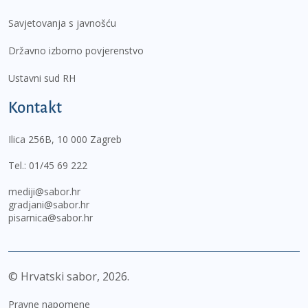
Savjetovanja s javnošću
Državno izborno povjerenstvo
Ustavni sud RH
Kontakt
Ilica 256B, 10 000 Zagreb
Tel.:
01/45 69 222
mediji@sabor.hr
gradjani@sabor.hr
pisarnica@sabor.hr
© Hrvatski sabor,
2026
Pravne napomene