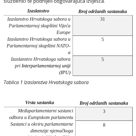
službenici te podnijeli odgovarajuća izvješća.
Izaslanstvo
Broj održanih sastanaka
Izaslanstvo Hrvatskoga sabora u
31
Parlamentarnoj skupštini Vijeća
Europe
Izaslanstvo Hrvatskoga sabora u
5
Parlamentarnoj skupštini NATO-
a
Izaslanstvo Hrvatskoga sabora
5
pri
Interparlamentarnoj uniji
(IPU)
Tablica 1 Izaslanstva Hrvatskoga sabora
Vrsta sastanka
Broj održanih sastanaka
Međuparlamentarni sastanci
3
odbora u Europskom parlamentu
Sastanci u okviru parlamentarne
8
dimenzije njemačkoga