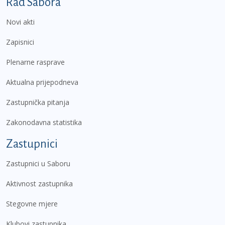
Podnožje prvi izbornik
Rad Sabora
Novi akti
Zapisnici
Plenarne rasprave
Aktualna prijepodneva
Zastupnička pitanja
Zakonodavna statistika
Zastupnici
Zastupnici u Saboru
Aktivnost zastupnika
Stegovne mjere
Klubovi zastupnika