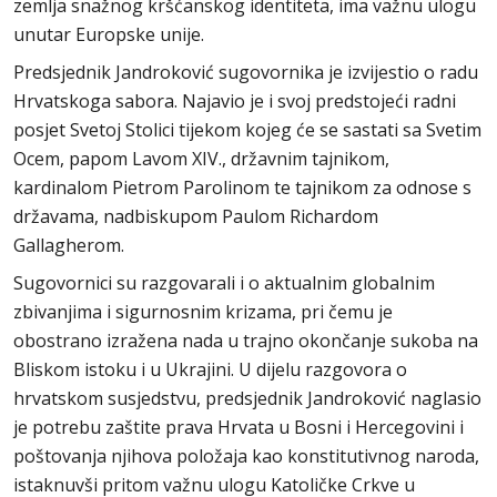
zemlja snažnog kršćanskog identiteta, ima važnu ulogu
unutar Europske unije.
Predsjednik Jandroković sugovornika je izvijestio o radu
Hrvatskoga sabora. Najavio je i svoj predstojeći radni
posjet Svetoj Stolici tijekom kojeg će se sastati sa Svetim
Ocem, papom Lavom XIV., državnim tajnikom,
kardinalom Pietrom Parolinom te tajnikom za odnose s
državama, nadbiskupom Paulom Richardom
Gallagherom.
Sugovornici su razgovarali i o aktualnim globalnim
zbivanjima i sigurnosnim krizama, pri čemu je
obostrano izražena nada u trajno okončanje sukoba na
Bliskom istoku i u Ukrajini. U dijelu razgovora o
hrvatskom susjedstvu, predsjednik Jandroković naglasio
je potrebu zaštite prava Hrvata u Bosni i Hercegovini i
poštovanja njihova položaja kao konstitutivnog naroda,
istaknuvši pritom važnu ulogu Katoličke Crkve u