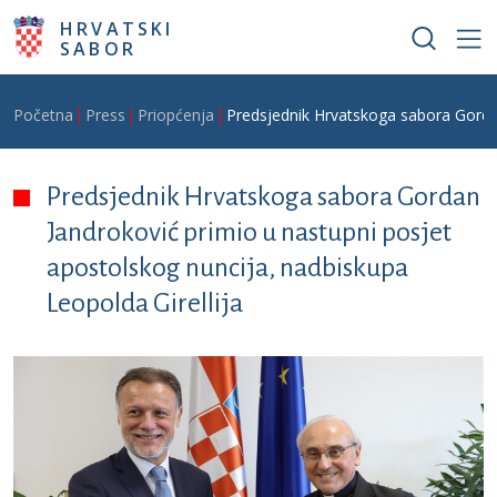
Skoči na glavni sadržaj
HRVATSKI
SABOR
Breadcrumb
Početna
Press
Priopćenja
Predsjednik Hrvatskoga sabora Gordan
Predsjednik Hrvatskoga sabora Gordan
Jandroković primio u nastupni posjet
apostolskog nuncija, nadbiskupa
Leopolda Girellija