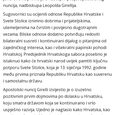
nuncija, nadbiskupa Leopolda Girellija.
Sugovornici su ocijenili odnose Republike Hrvatske i
Svete Stolice iznimno dobrima i prijateljskima,
utemeljenima na čvrstim i povijesno dugotrajnim
vezama. Bliske odnose dodatno potvrđuju redoviti
bilateralni susreti i kontinuirani dijalog o pitanjima od
zajedničkog interesa, kao i višekratni papinski pohodi
Hrvatskoj. Predsjednik Hrvatskoga sabora posebno je
istaknuo kako će hrvatski narod uvijek pamtiti ključnu
potporu Svete Stolice, koja je 13. siječnja 1992. godine
među prvima priznala Republiku Hrvatsku kao suverenu
i samostalnu državu.
Apostolski nuncij Girelli izvijestio je o izuzetno
pozitivnim prvim dojmovima po dolasku u Hrvatsku,
koju smatra državom koja se kontinuirano i vrlo
uspješno razvija. Ujedno je naglasio kako Hrvatska, kao