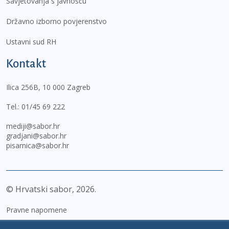
Savjetovanja s javnošću
Državno izborno povjerenstvo
Ustavni sud RH
Kontakt
Ilica 256B, 10 000 Zagreb
Tel.:
01/45 69 222
mediji@sabor.hr
gradjani@sabor.hr
pisarnica@sabor.hr
© Hrvatski sabor,
2026
Pravne napomene
Izjava o pristupačnosti