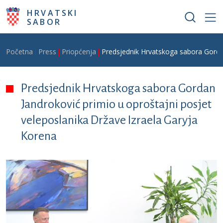
Skoči na glavni sadržaj
HRVATSKI
SABOR
Breadcrumb
Početna
Press
Priopćenja
Predsjednik Hrvatskoga sabora Gordan
Predsjednik Hrvatskoga sabora Gordan
Jandroković primio u oproštajni posjet
veleposlanika Države Izraela Garyja
Korena