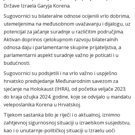
Države Izraela Garyja Korena.
Sugovornici su bilateralne odnose ocijenili vrlo dobrima,
utemeljenima na međusobnom uvažavanju i dijalogu, uz
potencijal za jačanje suradnje u različitim područjima.
Aktivan doprinos cjelokupnom razvoju bilateralnih
odnosa daju i parlamentarne skupine prijateljstva, a
parlamentarni aspekt suradnje važno je poticati i u
budućnosti.
Sugovornici su podsjetili i na vrlo važno i uspješno
hrvatsko predsjedanje Međunarodnim savezom za
sjećanje na Holokaust (IHRA), od početka veljače 2023.
do kraja ožujka 2024. godine, koje se odvijalo u mandatu
veleposlanika Korena u Hrvatskoj.
Tijekom sastanka bilo je riječi i o aktualnoj, iznimno
zahtjevnoj sigurnosnoj situaciji u izraelskom susjedstvu,
kao i o unutarnje-političkoj situaciji u Izraelu uoči