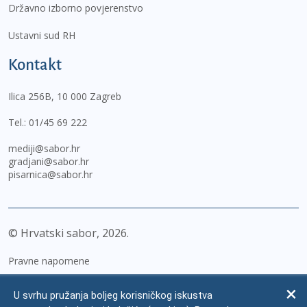
Državno izborno povjerenstvo
Ustavni sud RH
Kontakt
Ilica 256B, 10 000 Zagreb
Tel.:
01/45 69 222
mediji@sabor.hr
gradjani@sabor.hr
pisarnica@sabor.hr
© Hrvatski sabor,
2026
Pravne napomene
Izjava o pristupačnosti
U svrhu pružanja boljeg korisničkog iskustva