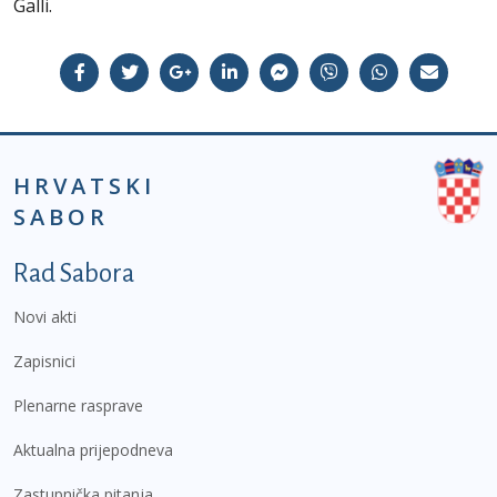
Galli.
HRVATSKI
SABOR
Podnožje prvi izbornik
Rad Sabora
Novi akti
Zapisnici
Plenarne rasprave
Aktualna prijepodneva
Zastupnička pitanja