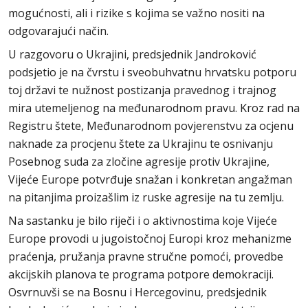
mogućnosti, ali i rizike s kojima se važno nositi na
odgovarajući način.
U razgovoru o Ukrajini, predsjednik Jandroković
podsjetio je na čvrstu i sveobuhvatnu hrvatsku potporu
toj državi te nužnost postizanja pravednog i trajnog
mira utemeljenog na međunarodnom pravu. Kroz rad na
Registru štete, Međunarodnom povjerenstvu za ocjenu
naknade za procjenu štete za Ukrajinu te osnivanju
Posebnog suda za zločine agresije protiv Ukrajine,
Vijeće Europe potvrđuje snažan i konkretan angažman
na pitanjima proizašlim iz ruske agresije na tu zemlju.
Na sastanku je bilo riječi i o aktivnostima koje Vijeće
Europe provodi u jugoistočnoj Europi kroz mehanizme
praćenja, pružanja pravne stručne pomoći, provedbe
akcijskih planova te programa potpore demokraciji.
Osvrnuvši se na Bosnu i Hercegovinu, predsjednik