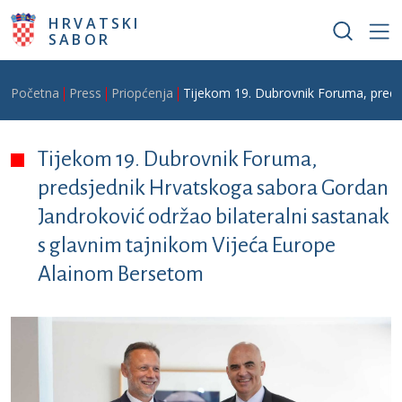
Skoči na glavni sadržaj
HRVATSKI
SABOR
Breadcrumb
Početna
Press
Priopćenja
Tijekom 19. Dubrovnik Foruma, preds
Tijekom 19. Dubrovnik Foruma,
predsjednik Hrvatskoga sabora Gordan
Jandroković održao bilateralni sastanak
s glavnim tajnikom Vijeća Europe
Alainom Bersetom