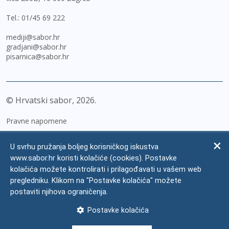
Tel.:
01/45 69 222
mediji@sabor.hr
gradjani@sabor.hr
pisarnica@sabor.hr
© Hrvatski sabor,
2026
Pravne napomene
Izjava o pristupačnosti
U svrhu pružanja boljeg korisničkog iskustva
Zaštita osobnih podataka
www.sabor.hr koristi kolačiće (cookies). Postavke
kolačića možete kontrolirati i prilagođavati u vašem web
Impressum
pregledniku. Klikom na "Postavke kolačića" možete
Česta pitanja
postaviti njihova ograničenja.
Kontakti
Postavke kolačića
Mapa weba