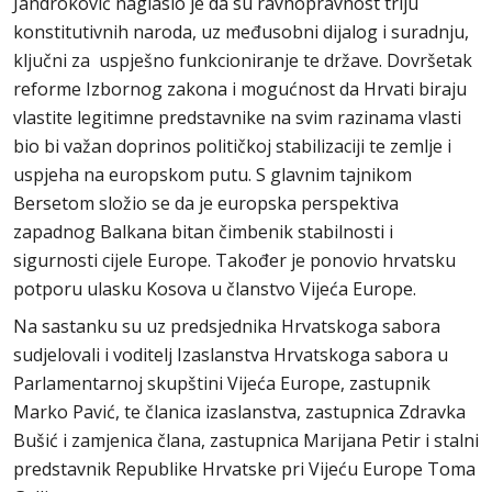
Jandroković naglasio je da su ravnopravnost triju
konstitutivnih naroda, uz međusobni dijalog i suradnju,
ključni za uspješno funkcioniranje te države. Dovršetak
reforme Izbornog zakona i mogućnost da Hrvati biraju
vlastite legitimne predstavnike na svim razinama vlasti
bio bi važan doprinos političkoj stabilizaciji te zemlje i
uspjeha na europskom putu. S glavnim tajnikom
Bersetom složio se da je europska perspektiva
zapadnog Balkana bitan čimbenik stabilnosti i
sigurnosti cijele Europe. Također je ponovio hrvatsku
potporu ulasku Kosova u članstvo Vijeća Europe.
Na sastanku su uz predsjednika Hrvatskoga sabora
sudjelovali i voditelj Izaslanstva Hrvatskoga sabora u
Parlamentarnoj skupštini Vijeća Europe, zastupnik
Marko Pavić, te članica izaslanstva, zastupnica Zdravka
Bušić i zamjenica člana, zastupnica Marijana Petir i stalni
predstavnik Republike Hrvatske pri Vijeću Europe Toma