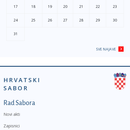
17
18
19
20
21
22
23
24
25
26
27
28
29
30
31
SVE NAJAVE
HRVATSKI
SABOR
Podnožje prvi izbornik
Rad Sabora
Novi akti
Zapisnici