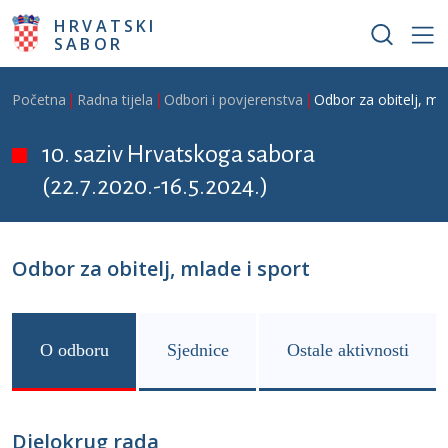
Skoči na glavni sadržaj
HRVATSKI
SABOR
Breadcrumb
Početna
Radna tijela
Odbori i povjerenstva
Odbor za obitelj, mla
10. saziv Hrvatskoga sabora
(22.7.2020.-16.5.2024.)
Odbor za obitelj, mlade i sport
O odboru
Sjednice
Ostale aktivnosti
Djelokrug rada