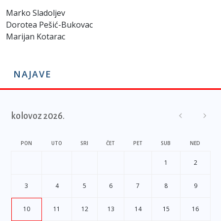
Marko Sladoljev
Dorotea Pešić-Bukovac
Marijan Kotarac
NAJAVE
kolovoz 2026.
PON
UTO
SRI
ČET
PET
SUB
NED
1
2
3
4
5
6
7
8
9
10
11
12
13
14
15
16