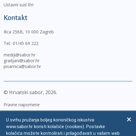
Ustavni sud RH
Kontakt
Ilica 256B, 10 000 Zagreb
Tel.:
01/45 69 222
mediji@sabor.hr
gradjani@sabor.hr
pisarnica@sabor.hr
© Hrvatski sabor,
2026
Pravne napomene
Izjava o pristupačnosti
U svrhu pružanja boljeg korisničkog iskustva
Zaštita osobnih podataka
www.sabor.hr koristi kolačiće (cookies). Postavke
kolačića možete kontrolirati i prilagođavati u vašem web
Impressum