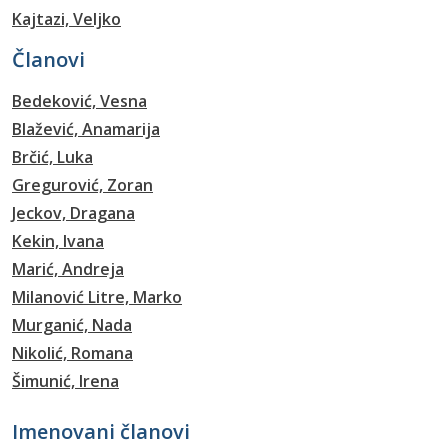
Kajtazi, Veljko
Članovi
Bedeković, Vesna
Blažević, Anamarija
Brčić, Luka
Gregurović, Zoran
Jeckov, Dragana
Kekin, Ivana
Marić, Andreja
Milanović Litre, Marko
Murganić, Nada
Nikolić, Romana
Šimunić, Irena
Imenovani članovi