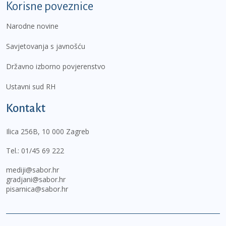
Korisne poveznice
Narodne novine
Savjetovanja s javnošću
Državno izborno povjerenstvo
Ustavni sud RH
Kontakt
Ilica 256B, 10 000 Zagreb
Tel.:
01/45 69 222
mediji@sabor.hr
gradjani@sabor.hr
pisarnica@sabor.hr