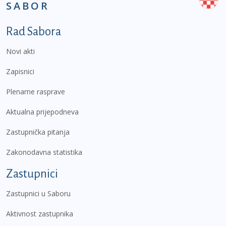
SABOR
Podnožje prvi izbornik
Rad Sabora
Novi akti
Zapisnici
Plenarne rasprave
Aktualna prijepodneva
Zastupnička pitanja
Zakonodavna statistika
Zastupnici
Zastupnici u Saboru
Aktivnost zastupnika