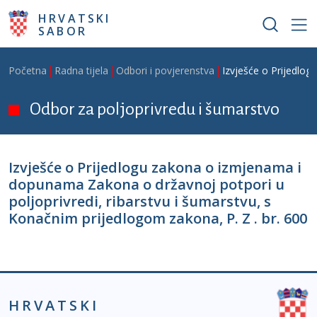
Skoči na glavni sadržaj
HRVATSKI
SABOR
Breadcrumb
Početna
Radna tijela
Odbori i povjerenstva
Izvješće o Prijedlog
Odbor za poljoprivredu i šumarstvo
Izvješće o Prijedlogu zakona o izmjenama i
dopunama Zakona o državnoj potpori u
poljoprivredi, ribarstvu i šumarstvu, s
Konačnim prijedlogom zakona, P. Z . br. 600
HRVATSKI