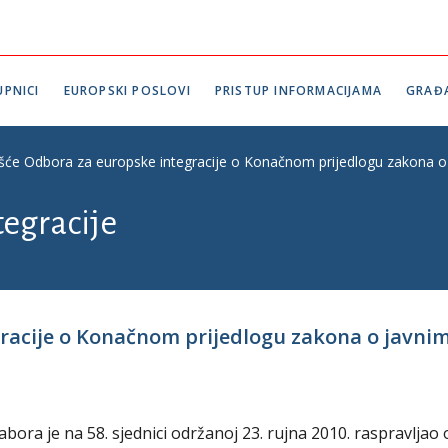
PNICI
EUROPSKI POSLOVI
PRISTUP INFORMACIJAMA
GRAĐ
ešće Odbora za europske integracije o Konačnom prijedlogu zakona o jav
tegracije
acije o Konačnom prijedlogu zakona o javnim o
ora je na 58. sjednici održanoj 23. rujna 2010. raspravljao 