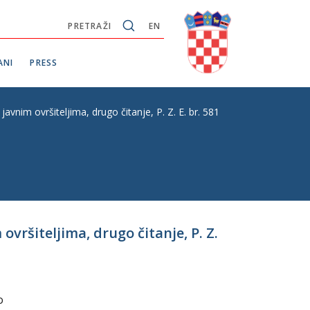
PRETRAŽI
EN
ANI
PRESS
nim ovršiteljima, drugo čitanje, P. Z. E. br. 581
vršiteljima, drugo čitanje, P. Z.
o