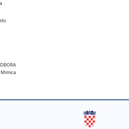
a
lo.
ODBORA
n Mimica