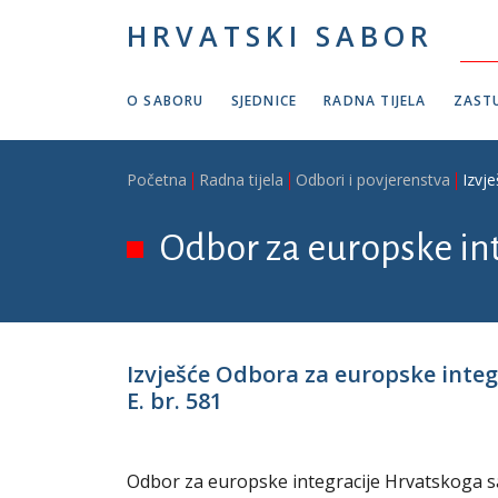
Skoči na glavni sadržaj
HRVATSKI SABOR
O SABORU
SJEDNICE
RADNA TIJELA
ZASTU
Breadcrumb
Početna
Radna tijela
Odbori i povjerenstva
Izvj
Odbor za europske in
Izvješće Odbora za europske integr
E. br. 581
Odbor za europske integracije Hrvatskoga sab