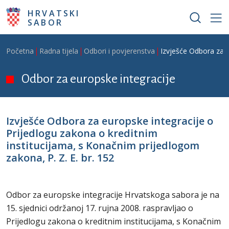
Skoči na glavni sadržaj
HRVATSKI
SABOR
Breadcrumb
Početna
Radna tijela
Odbori i povjerenstva
Izvješće Odbora za e
Odbor za europske integracije
Izvješće Odbora za europske integracije o
Prijedlogu zakona o kreditnim
institucijama, s Konačnim prijedlogom
zakona, P. Z. E. br. 152
Odbor za europske integracije Hrvatskoga sabora je na
15. sjednici održanoj 17. rujna 2008. raspravljao o
Prijedlogu zakona o kreditnim institucijama, s Konačnim