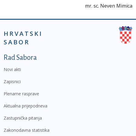
mr. sc. Neven Mimica
HRVATSKI
SABOR
Podnožje prvi izbornik
Rad Sabora
Novi akti
Zapisnici
Plenarne rasprave
Aktualna prijepodneva
Zastupnička pitanja
Zakonodavna statistika