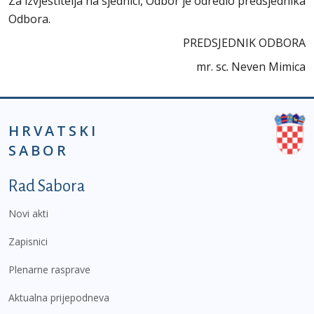
Za izvjestitelja na sjednici, Odbor je odredio predsjednika
Odbora.
PREDSJEDNIK ODBORA
mr. sc. Neven Mimica
HRVATSKI
SABOR
Podnožje prvi izbornik
Rad Sabora
Novi akti
Zapisnici
Plenarne rasprave
Aktualna prijepodneva