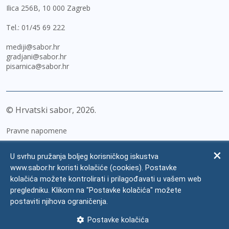
Ilica 256B, 10 000 Zagreb
Tel.:
01/45 69 222
mediji@sabor.hr
gradjani@sabor.hr
pisarnica@sabor.hr
© Hrvatski sabor,
2026
Pravne napomene
Izjava o pristupačnosti
U svrhu pružanja boljeg korisničkog iskustva
Zaštita osobnih podataka
www.sabor.hr koristi kolačiće (cookies). Postavke
kolačića možete kontrolirati i prilagođavati u vašem web
Impressum
pregledniku. Klikom na "Postavke kolačića" možete
Česta pitanja
postaviti njihova ograničenja.
Kontakti
Postavke kolačića