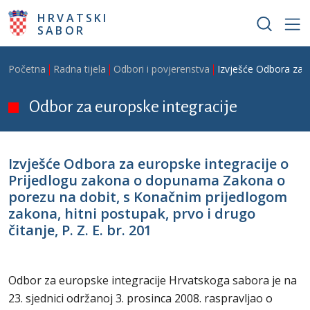
Skoči na glavni sadržaj
HRVATSKI
SABOR
Breadcrumb
Početna
Radna tijela
Odbori i povjerenstva
Izvješće Odbora za e
Odbor za europske integracije
Izvješće Odbora za europske integracije o
Prijedlogu zakona o dopunama Zakona o
porezu na dobit, s Konačnim prijedlogom
zakona, hitni postupak, prvo i drugo
čitanje, P. Z. E. br. 201
Odbor za europske integracije Hrvatskoga sabora je na
23. sjednici održanoj 3. prosinca 2008. raspravljao o