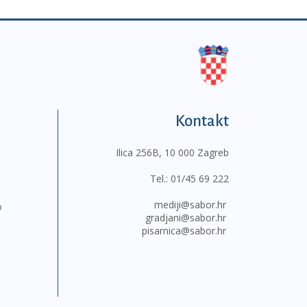
Kontakt
Ilica 256B, 10 000 Zagreb
Tel.:
01/45 69 222
mediji@sabor.hr
o
gradjani@sabor.hr
pisarnica@sabor.hr