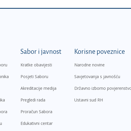
k
Sabor i javnost
Korisne poveznice
boru
Kratke obavijesti
Narodne novine
pnika
Posjeti Saboru
Savjetovanja s javnošću
Akreditacije medija
Državno izborno povjerenstv
ika
Pregledi rada
Ustavni sud RH
bora
Proračun Sabora
ru
Edukativni centar