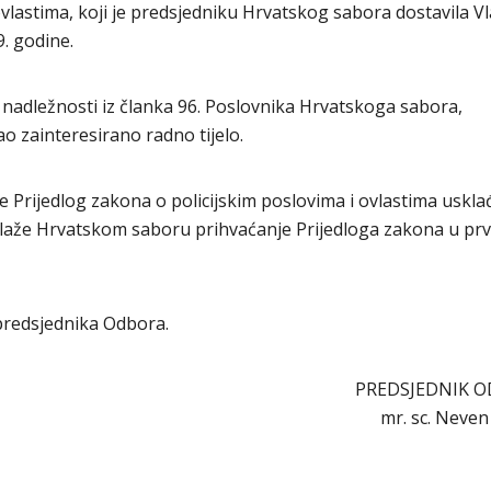
ovlastima, koji je predsjedniku Hrvatskog sabora dostavila V
. godine.
 nadležnosti iz članka 96. Poslovnika Hrvatskoga sabora,
 zainteresirano radno tijelo.
je Prijedlog zakona o policijskim poslovima i ovlastima uskla
laže Hrvatskom saboru prihvaćanje Prijedloga zakona u pr
o predsjednika Odbora.
PREDSJEDNIK O
mr. sc. Neven 