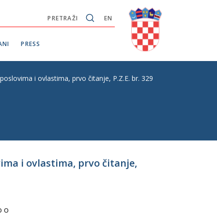
PRETRAŽI
EN
ANI
PRESS
oslovima i ovlastima, prvo čitanje, P.Z.E. br. 329
ima i ovlastima, prvo čitanje,
o o