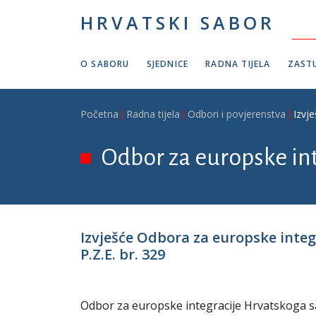
Skoči na glavni sadržaj
HRVATSKI SABOR
O SABORU
SJEDNICE
RADNA TIJELA
ZASTU
Breadcrumb
Početna
Radna tijela
Odbori i povjerenstva
Izvje
Odbor za europske in
Izvješće Odbora za europske integr
P.Z.E. br. 329
Odbor za europske integracije Hrvatskoga sab