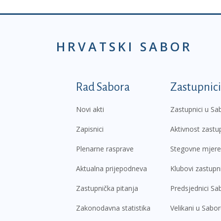
HRVATSKI SABOR
Podnožje prvi izborni
Rad Sabora
Zastupnici
Novi akti
Zastupnici u Sa
Zapisnici
Aktivnost zastu
Plenarne rasprave
Stegovne mjere
Aktualna prijepodneva
Klubovi zastupn
Zastupnička pitanja
Predsjednici Sa
Zakonodavna statistika
Velikani u Sabo