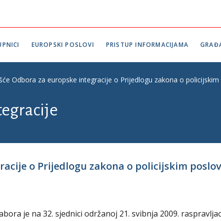
PNICI
EUROPSKI POSLOVI
PRISTUP INFORMACIJAMA
GRAĐ
šće Odbora za europske integracije o Prijedlogu zakona o policijskim p
tegracije
acije o Prijedlogu zakona o policijskim poslov
ora je na 32. sjednici održanoj 21. svibnja 2009. raspravlja