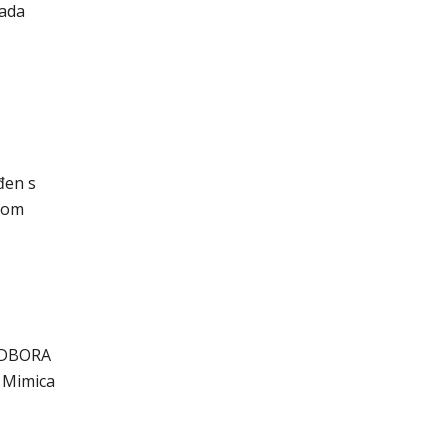
lada
đen s
vom
DBORA
Mimica