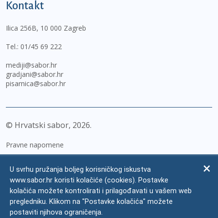
Kontakt
Ilica 256B, 10 000 Zagreb
Tel.:
01/45 69 222
mediji@sabor.hr
gradjani@sabor.hr
pisarnica@sabor.hr
© Hrvatski sabor,
2026
Pravne napomene
Izjava o pristupačnosti
U svrhu pružanja boljeg korisničkog iskustva
Zaštita osobnih podataka
www.sabor.hr koristi kolačiće (cookies). Postavke
kolačića možete kontrolirati i prilagođavati u vašem web
Impressum
pregledniku. Klikom na "Postavke kolačića" možete
Česta pitanja
postaviti njihova ograničenja.