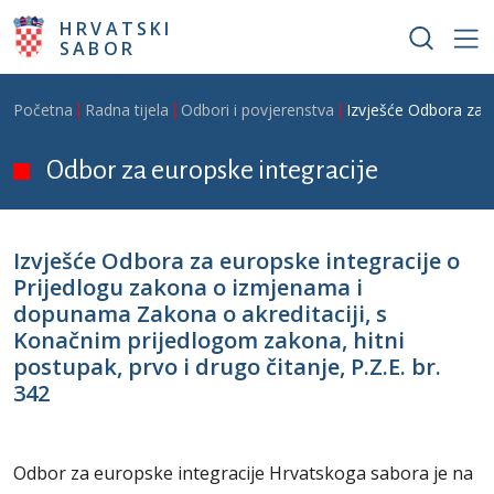
Skoči na glavni sadržaj
HRVATSKI
SABOR
Breadcrumb
Početna
Radna tijela
Odbori i povjerenstva
Izvješće Odbora za e
Odbor za europske integracije
Izvješće Odbora za europske integracije o
Prijedlogu zakona o izmjenama i
dopunama Zakona o akreditaciji, s
Konačnim prijedlogom zakona, hitni
postupak, prvo i drugo čitanje, P.Z.E. br.
342
Odbor za europske integracije Hrvatskoga sabora je na