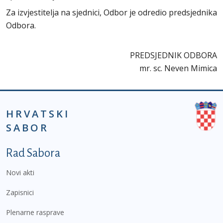
Za izvjestitelja na sjednici, Odbor je odredio predsjednika
Odbora.
PREDSJEDNIK ODBORA
mr. sc. Neven Mimica
HRVATSKI
SABOR
Podnožje prvi izbornik
Rad Sabora
Novi akti
Zapisnici
Plenarne rasprave