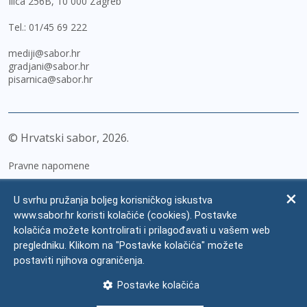
Ilica 256B, 10 000 Zagreb
Tel.:
01/45 69 222
mediji@sabor.hr
gradjani@sabor.hr
pisarnica@sabor.hr
© Hrvatski sabor,
2026
Pravne napomene
Izjava o pristupačnosti
U svrhu pružanja boljeg korisničkog iskustva
Zaštita osobnih podataka
www.sabor.hr koristi kolačiće (cookies). Postavke
kolačića možete kontrolirati i prilagođavati u vašem web
Impressum
pregledniku. Klikom na "Postavke kolačića" možete
Česta pitanja
postaviti njihova ograničenja.
Kontakti
Postavke kolačića
Mapa weba