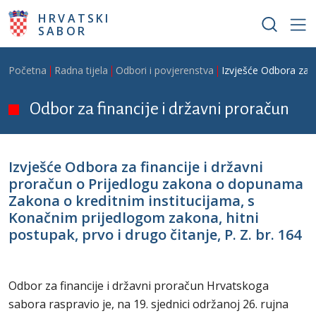
Skoči na glavni sadržaj
HRVATSKI
SABOR
Breadcrumb
Početna
Radna tijela
Odbori i povjerenstva
Izvješće Odbora za f
Odbor za financije i državni proračun
Izvješće Odbora za financije i državni
proračun o Prijedlogu zakona o dopunama
Zakona o kreditnim institucijama, s
Konačnim prijedlogom zakona, hitni
postupak, prvo i drugo čitanje, P. Z. br. 164
Odbor za financije i državni proračun Hrvatskoga
sabora raspravio je, na 19. sjednici održanoj 26. rujna