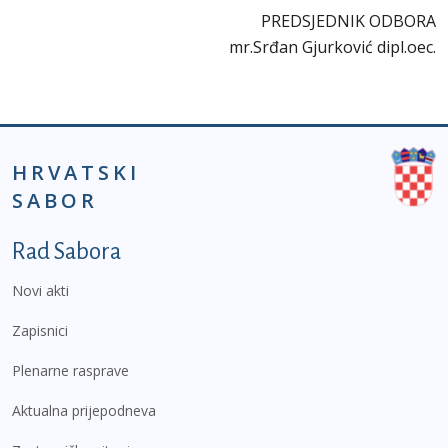
PREDSJEDNIK ODBORA
mr.Srđan Gjurković dipl.oec.
HRVATSKI
SABOR
Podnožje prvi izbornik
Rad Sabora
Novi akti
Zapisnici
Plenarne rasprave
Aktualna prijepodneva