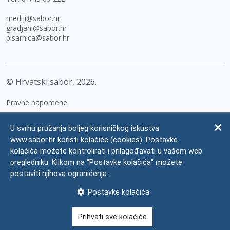
mediji@sabor.hr
gradjani@sabor.hr
pisarnica@sabor.hr
© Hrvatski sabor,
2026
Pravne napomene
Izjava o pristupačnosti
U svrhu pružanja boljeg korisničkog iskustva
Zaštita osobnih podataka
www.sabor.hr koristi kolačiće (cookies). Postavke
kolačića možete kontrolirati i prilagođavati u vašem web
Impressum
pregledniku. Klikom na "Postavke kolačića" možete
Česta pitanja
postaviti njihova ograničenja.
Kontakti
Postavke kolačića
Mapa weba
Prihvati sve kolačiće