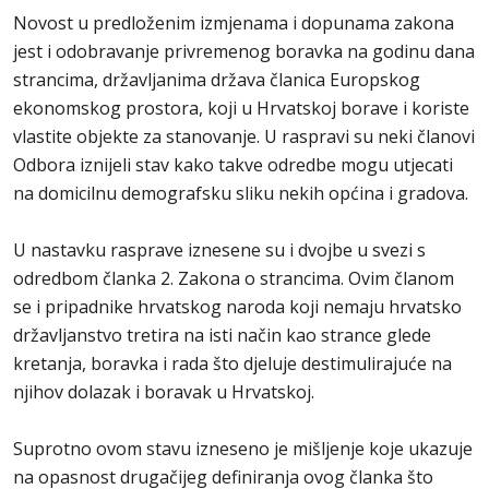
Novost u predloženim izmjenama i dopunama zakona
jest i odobravanje privremenog boravka na godinu dana
strancima, državljanima država članica Europskog
ekonomskog prostora, koji u Hrvatskoj borave i koriste
vlastite objekte za stanovanje. U raspravi su neki članovi
Odbora iznijeli stav kako takve odredbe mogu utjecati
na domicilnu demografsku sliku nekih općina i gradova.
U nastavku rasprave iznesene su i dvojbe u svezi s
odredbom članka 2. Zakona o strancima. Ovim članom
se i pripadnike hrvatskog naroda koji nemaju hrvatsko
državljanstvo tretira na isti način kao strance glede
kretanja, boravka i rada što djeluje destimulirajuće na
njihov dolazak i boravak u Hrvatskoj.
Suprotno ovom stavu izneseno je mišljenje koje ukazuje
na opasnost drugačijeg definiranja ovog članka što