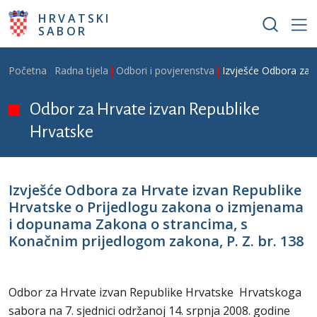
Skoči na glavni sadržaj
HRVATSKI
SABOR
Breadcrumb
Početna
Radna tijela
Odbori i povjerenstva
Izvješće Odbora za 
Odbor za Hrvate izvan Republike
Hrvatske
Izvješće Odbora za Hrvate izvan Republike
Hrvatske o Prijedlogu zakona o izmjenama
i dopunama Zakona o strancima, s
Konačnim prijedlogom zakona, P. Z. br. 138
Odbor za Hrvate izvan Republike Hrvatske Hrvatskoga
sabora na 7. sjednici održanoj 14. srpnja 2008. godine