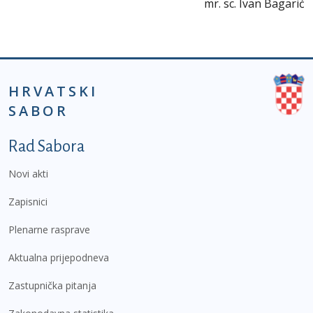
mr. sc. Ivan Bagarić
HRVATSKI
SABOR
Podnožje prvi izbornik
Rad Sabora
Novi akti
Zapisnici
Plenarne rasprave
Aktualna prijepodneva
Zastupnička pitanja