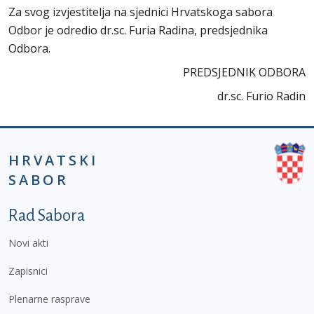
Za svog izvjestitelja na sjednici Hrvatskoga sabora
Odbor je odredio dr.sc. Furia Radina, predsjednika
Odbora.
PREDSJEDNIK ODBORA
dr.sc. Furio Radin
HRVATSKI
SABOR
Podnožje prvi izbornik
Rad Sabora
Novi akti
Zapisnici
Plenarne rasprave