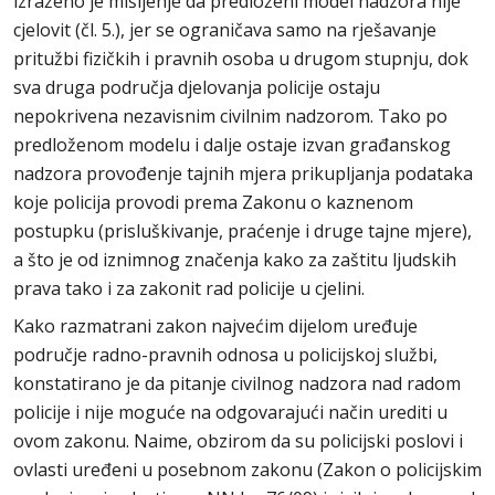
izraženo je mišljenje da predloženi model nadzora nije
cjelovit (čl. 5.), jer se ograničava samo na rješavanje
pritužbi fizičkih i pravnih osoba u drugom stupnju, dok
sva druga područja djelovanja policije ostaju
nepokrivena nezavisnim civilnim nadzorom. Tako po
predloženom modelu i dalje ostaje izvan građanskog
nadzora provođenje tajnih mjera prikupljanja podataka
koje policija provodi prema Zakonu o kaznenom
postupku (prisluškivanje, praćenje i druge tajne mjere),
a što je od iznimnog značenja kako za zaštitu ljudskih
prava tako i za zakonit rad policije u cjelini.
Kako razmatrani zakon najvećim dijelom uređuje
područje radno-pravnih odnosa u policijskoj službi,
konstatirano je da pitanje civilnog nadzora nad radom
policije i nije moguće na odgovarajući način urediti u
ovom zakonu. Naime, obzirom da su policijski poslovi i
ovlasti uređeni u posebnom zakonu (Zakon o policijskim