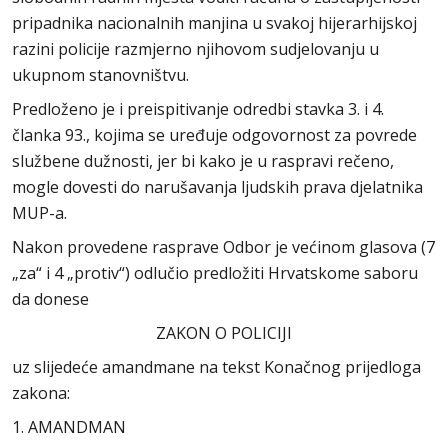
pripadnika nacionalnih manjina u svakoj hijerarhijskoj
razini policije razmjerno njihovom sudjelovanju u
ukupnom stanovništvu.
Predloženo je i preispitivanje odredbi stavka 3. i 4.
članka 93., kojima se uređuje odgovornost za povrede
službene dužnosti, jer bi kako je u raspravi rečeno,
mogle dovesti do narušavanja ljudskih prava djelatnika
MUP-a.
Nakon provedene rasprave Odbor je većinom glasova (7
„za“ i 4 „protiv“) odlučio predložiti Hrvatskome saboru
da donese
ZAKON O POLICIJI
uz slijedeće amandmane na tekst Konačnog prijedloga
zakona:
1. AMANDMAN