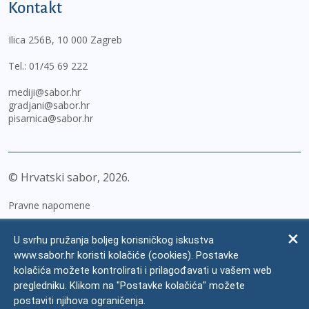
Kontakt
Ilica 256B, 10 000 Zagreb
Tel.:
01/45 69 222
mediji@sabor.hr
gradjani@sabor.hr
pisarnica@sabor.hr
© Hrvatski sabor,
2026
Pravne napomene
Izjava o pristupačnosti
U svrhu pružanja boljeg korisničkog iskustva
Zaštita osobnih podataka
www.sabor.hr koristi kolačiće (cookies). Postavke
kolačića možete kontrolirati i prilagođavati u vašem web
Impressum
pregledniku. Klikom na "Postavke kolačića" možete
Česta pitanja
postaviti njihova ograničenja.