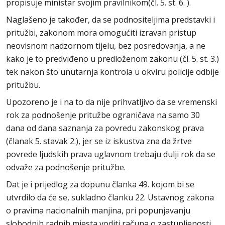
propisuje ministar svojim pravilnikom(čl. 5. st. 6. ).
Naglašeno je također, da se podnositeljima predstavki i
pritužbi, zakonom mora omogućiti izravan pristup
neovisnom nadzornom tijelu, bez posredovanja, a ne
kako je to predviđeno u predloženom zakonu (čl. 5. st. 3.)
tek nakon što unutarnja kontrola u okviru policije odbije
pritužbu.
Upozoreno je i na to da nije prihvatljivo da se vremenski
rok za podnošenje pritužbe ograničava na samo 30
dana od dana saznanja za povredu zakonskog prava
(članak 5. stavak 2.), jer se iz iskustva zna da žrtve
povrede ljudskih prava uglavnom trebaju dulji rok da se
odvaže za podnošenje pritužbe.
Dat je i prijedlog za dopunu članka 49. kojom bi se
utvrdilo da će se, sukladno članku 22. Ustavnog zakona
o pravima nacionalnih manjina, pri popunjavanju
slobodnih radnih mjesta voditi računa o zastupljenosti