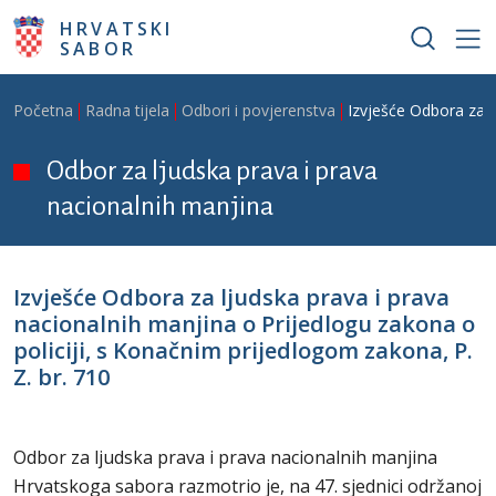
Skoči na glavni sadržaj
HRVATSKI
SABOR
Breadcrumb
Početna
Radna tijela
Odbori i povjerenstva
Izvješće Odbora za l
Odbor za ljudska prava i prava
nacionalnih manjina
Izvješće Odbora za ljudska prava i prava
nacionalnih manjina o Prijedlogu zakona o
policiji, s Konačnim prijedlogom zakona, P.
Z. br. 710
Odbor za ljudska prava i prava nacionalnih manjina
Hrvatskoga sabora razmotrio je, na 47. sjednici održanoj