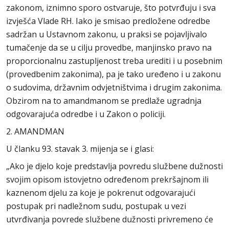
zakonom, iznimno sporo ostvaruje, što potvrđuju i sva
izvješća Vlade RH. Iako je smisao predložene odredbe
sadržan u Ustavnom zakonu, u praksi se pojavljivalo
tumačenje da se u cilju provedbe, manjinsko pravo na
proporcionalnu zastupljenost treba urediti i u posebnim
(provedbenim zakonima), pa je tako uređeno i u zakonu
o sudovima, državnim odvjetništvima i drugim zakonima.
Obzirom na to amandmanom se predlaže ugradnja
odgovarajuća odredbe i u Zakon o policiji.
2. AMANDMAN
U članku 93. stavak 3. mijenja se i glasi:
„Ako je djelo koje predstavlja povredu službene dužnosti
svojim opisom istovjetno određenom prekršajnom ili
kaznenom djelu za koje je pokrenut odgovarajući
postupak pri nadležnom sudu, postupak u vezi
utvrđivanja povrede službene dužnosti privremeno će