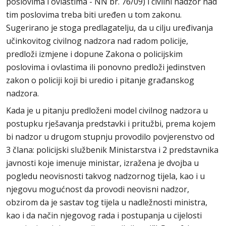
poslovima i ovlastima - NN br. 76/09) i civilni nadzor nad
tim poslovima treba biti uređen u tom zakonu.
Sugerirano je stoga predlagatelju, da u cilju uređivanja
učinkovitog civilnog nadzora nad radom policije,
predloži izmjene i dopune Zakona o policijskim
poslovima i ovlastima ili ponovno predloži jedinstven
zakon o policiji koji bi uredio i pitanje građanskog
nadzora.
Kada je u pitanju predloženi model civilnog nadzora u
postupku rješavanja predstavki i pritužbi, prema kojem
bi nadzor u drugom stupnju provodilo povjerenstvo od
3 člana: policijski službenik Ministarstva i 2 predstavnika
javnosti koje imenuje ministar, izražena je dvojba u
pogledu neovisnosti takvog nadzornog tijela, kao i u
njegovu mogućnost da provodi neovisni nadzor,
obzirom da je sastav tog tijela u nadležnosti ministra,
kao i da način njegovog rada i postupanja u cijelosti