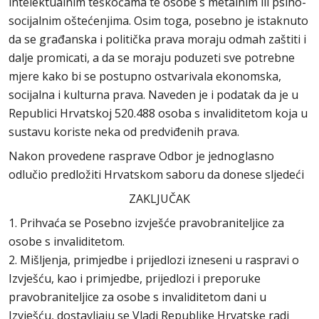
intelektualnim teškoćama te osobe s metalnim ili psiho-
socijalnim oštećenjima. Osim toga, posebno je istaknuto
da se građanska i politička prava moraju odmah zaštiti i
dalje promicati, a da se moraju poduzeti sve potrebne
mjere kako bi se postupno ostvarivala ekonomska,
socijalna i kulturna prava. Naveden je i podatak da je u
Republici Hrvatskoj 520.488 osoba s invaliditetom koja u
sustavu koriste neka od predviđenih prava.
Nakon provedene rasprave Odbor je jednoglasno
odlučio predložiti Hrvatskom saboru da donese sljedeći
ZAKLJUČAK
1. Prihvaća se Posebno izvješće pravobraniteljice za
osobe s invaliditetom.
2. Mišljenja, primjedbe i prijedlozi izneseni u raspravi o
Izvješću, kao i primjedbe, prijedlozi i preporuke
pravobraniteljice za osobe s invaliditetom dani u
Izvješću, dostavljaju se Vladi Republike Hrvatske radi