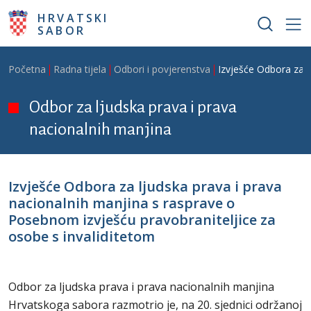
Skoči na glavni sadržaj
HRVATSKI
SABOR
Breadcrumb
Početna
Radna tijela
Odbori i povjerenstva
Izvješće Odbora za l
Odbor za ljudska prava i prava
nacionalnih manjina
Izvješće Odbora za ljudska prava i prava
nacionalnih manjina s rasprave o
Posebnom izvješću pravobraniteljice za
osobe s invaliditetom
Odbor za ljudska prava i prava nacionalnih manjina
Hrvatskoga sabora razmotrio je, na 20. sjednici održanoj