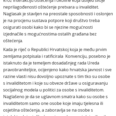
kroz interakciju oštećenja i okoline koja uslijed svoje
neprilagođenosti oštećenje pretvara u invaliditet.
Naglasak je stavljen na preostale sposobnosti i oslonjen
je na procjenu sustava potpore koji društvo treba
osigurati osobi kako bi se njezine mogućnosti
izjednačile s mogućnostima ostalih građana bez
oštećenja.
Kada je riječ o Republici Hrvatskoj koja je među prvim
zemljama potpisala i ratificirala Konvenciju, posebno je
istaknuto da je temeljem dosadašnjeg rada Ureda
pravobraniteljice, ocijenjeno kako hrvatska javnost i sve
razine vlasti nisu dovoljno upoznate s tim tko su osobe
s invaliditetom i koje su obveze države u osiguravanju
socijalnog modela u politici za osobe s invaliditetom.
Naglašeno je da se uglavnom smatra kako su osobe s
invaliditetom samo one osobe koje imaju tjelesna ili
osjetilna oštećenja, a zaboravlja se na osobe s