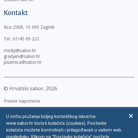
Kontakt
Ilica 256B, 10 000 Zagreb
Tel.:
01/45 69 222
mediji@sabor.hr
gradjani@sabor.hr
pisarnica@sabor.hr
© Hrvatski sabor,
2026
Pravne napomene
Izjava o pristupačnosti
U svrhu pružanja boljeg korisničkog iskustva
Zaštita osobnih podataka
www.sabor.hr koristi kolačiće (cookies). Postavke
kolačića možete kontrolirati i prilagođavati u vašem web
Impressum
pregledniku. Klikom na "Postavke kolačića" možete