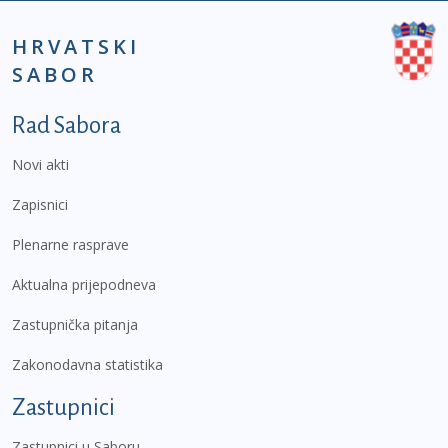
HRVATSKI
SABOR
Podnožje prvi izbornik
Rad Sabora
Novi akti
Zapisnici
Plenarne rasprave
Aktualna prijepodneva
Zastupnička pitanja
Zakonodavna statistika
Zastupnici
Zastupnici u Saboru