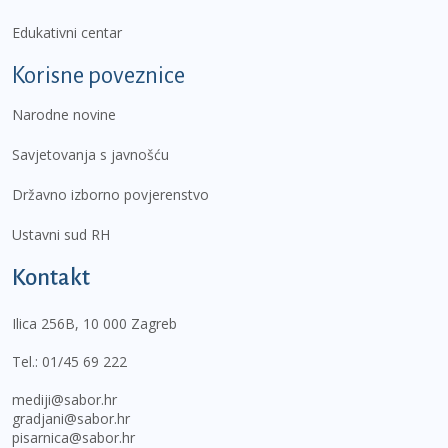
Edukativni centar
Korisne poveznice
Narodne novine
Savjetovanja s javnošću
Državno izborno povjerenstvo
Ustavni sud RH
Kontakt
Ilica 256B, 10 000 Zagreb
Tel.:
01/45 69 222
mediji@sabor.hr
gradjani@sabor.hr
pisarnica@sabor.hr