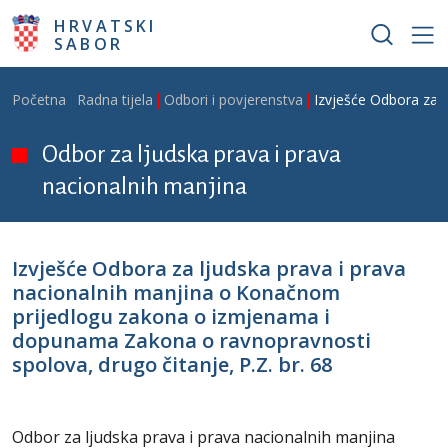
Skoči na glavni sadržaj
HRVATSKI
SABOR
Breadcrumb
Početna
Radna tijela
Odbori i povjerenstva
Izvješće Odbora za 
Odbor za ljudska prava i prava
nacionalnih manjina
Izvješće Odbora za ljudska prava i prava
nacionalnih manjina o Konačnom
prijedlogu zakona o izmjenama i
dopunama Zakona o ravnopravnosti
spolova, drugo čitanje, P.Z. br. 68
Odbor za ljudska prava i prava nacionalnih manjina