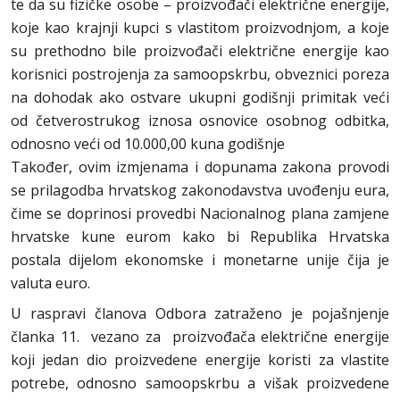
te da su fizičke osobe – proizvođači električne energije,
koje kao krajnji kupci s vlastitom proizvodnjom, a koje
su prethodno bile proizvođači električne energije kao
korisnici postrojenja za samoopskrbu, obveznici poreza
na dohodak ako ostvare ukupni godišnji primitak veći
od četverostrukog iznosa osnovice osobnog odbitka,
odnosno veći od 10.000,00 kuna godišnje
Također, ovim izmjenama i dopunama zakona provodi
se prilagodba hrvatskog zakonodavstva uvođenju eura,
čime se doprinosi provedbi Nacionalnog plana zamjene
hrvatske kune eurom kako bi Republika Hrvatska
postala dijelom ekonomske i monetarne unije čija je
valuta euro.
U raspravi članova Odbora zatraženo je pojašnjenje
članka 11. vezano za proizvođača električne energije
koji jedan dio proizvedene energije koristi za vlastite
potrebe, odnosno samoopskrbu a višak proizvedene