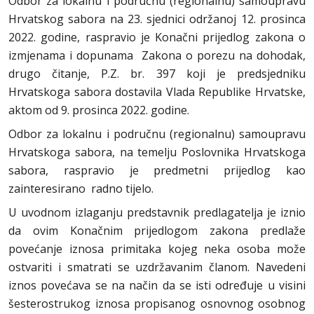
Odbor za lokalnu i područnu (regionalnu) samoupravu
Hrvatskog sabora na 23. sjednici održanoj 12. prosinca
2022. godine, raspravio je Konačni prijedlog zakona o
izmjenama i dopunama Zakona o porezu na dohodak,
drugo čitanje, P.Z. br. 397 koji je predsjedniku
Hrvatskoga sabora dostavila Vlada Republike Hrvatske,
aktom od 9. prosinca 2022. godine.
Odbor za lokalnu i područnu (regionalnu) samoupravu
Hrvatskoga sabora, na temelju Poslovnika Hrvatskoga
sabora, raspravio je predmetni prijedlog kao
zainteresirano radno tijelo.
U uvodnom izlaganju predstavnik predlagatelja je iznio
da ovim Konačnim prijedlogom zakona predlaže
povećanje iznosa primitaka kojeg neka osoba može
ostvariti i smatrati se uzdržavanim članom. Navedeni
iznos povećava se na način da se isti određuje u visini
šesterostrukog iznosa propisanog osnovnog osobnog