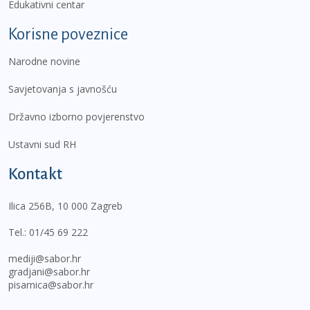
Edukativni centar
Korisne poveznice
Narodne novine
Savjetovanja s javnošću
Državno izborno povjerenstvo
Ustavni sud RH
Kontakt
Ilica 256B, 10 000 Zagreb
Tel.:
01/45 69 222
mediji@sabor.hr
gradjani@sabor.hr
pisarnica@sabor.hr