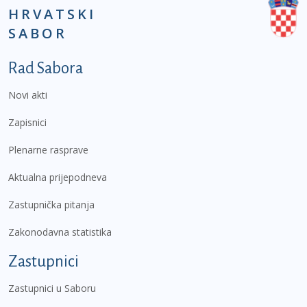
HRVATSKI
SABOR
Podnožje prvi izbornik
Rad Sabora
Novi akti
Zapisnici
Plenarne rasprave
Aktualna prijepodneva
Zastupnička pitanja
Zakonodavna statistika
Zastupnici
Zastupnici u Saboru