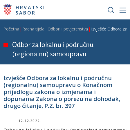
Skoči na glavni sadržaj
HRVATSKI
SABOR
Breadcrumb
Početna
Radna tijela
Odbori i povjerenstva
Izvješće Odbora za 
Odbor za lokalnu i područnu
(regionalnu) samoupravu
Izvješće Odbora za lokalnu i područnu
(regionalnu) samoupravu o Konačnom
prijedlogu zakona o izmjenama i
dopunama Zakona o porezu na dohodak,
drugo čitanje, P.Z. br. 397
12.12.2022.