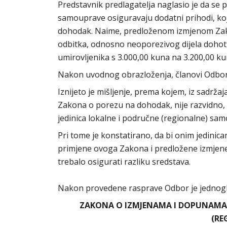
Predstavnik predlagatelja naglasio je da se 
samouprave osiguravaju dodatni prihodi, koj
dohodak. Naime, predloženom izmjenom Za
odbitka, odnosno neoporezivog dijela dohot
umirovljenika s 3.000,00 kuna na 3.200,00 k
Nakon uvodnog obrazloženja, članovi Odbor
Iznijeto je mišljenje, prema kojem, iz sadr
Zakona o porezu na dohodak, nije razvidno, k
jedinica lokalne i područne (regionalne) sa
Pri tome je konstatirano, da bi onim jedinic
primjene ovoga Zakona i predložene izmjene
trebalo osigurati razliku sredstava.
Nakon provedene rasprave Odbor je jednogl
ZAKONA O IZMJENAMA I DOPUNAMA 
(RE