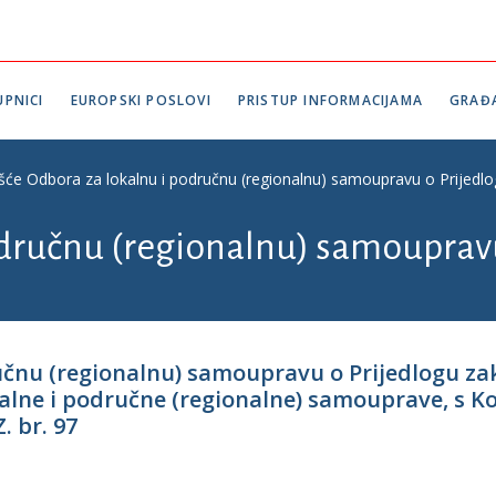
PNICI
EUROPSKI POSLOVI
PRISTUP INFORMACIJAMA
GRAĐ
ešće Odbora za lokalnu i područnu (regionalnu) samoupravu o Prijedlo
odručnu (regionalnu) samouprav
ručnu (regionalnu) samoupravu o Prijedlogu 
kalne i područne (regionalne) samouprave, s 
. br. 97