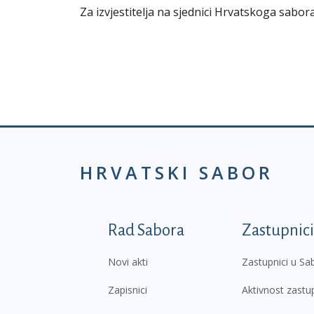
Za izvjestitelja na sjednici Hrvatskoga sabo
HRVATSKI SABOR
Podnožje prvi izborni
Rad Sabora
Zastupnici
Novi akti
Zastupnici u Sa
Zapisnici
Aktivnost zastu