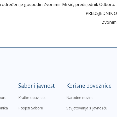
ra određen je gospodin Zvonimir Mršić, predsjednik Odbora.
PREDSJEDNIK 
Zvonimi
k
Sabor i javnost
Korisne poveznice
boru
Kratke obavijesti
Narodne novine
pnika
Posjeti Saboru
Savjetovanja s javnošću