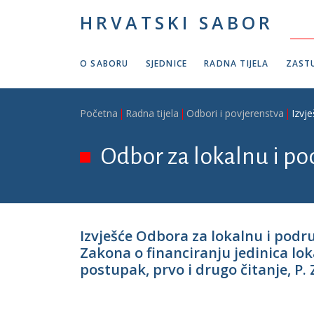
Skoči na glavni sadržaj
HRVATSKI SABOR
O SABORU
SJEDNICE
RADNA TIJELA
ZASTU
Breadcrumb
Početna
Radna tijela
Odbori i povjerenstva
Izvj
Odbor za lokalnu i p
Izvješće Odbora za lokalnu i pod
Zakona o financiranju jedinica lo
postupak, prvo i drugo čitanje, P. Z