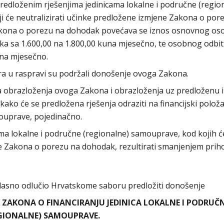
predloženim rješenjima jedinicama lokalne i područne (regio
i će neutralizirati učinke predložene izmjene Zakona o por
kona o porezu na dohodak povećava se iznos osnovnog o
ka sa 1.600,00 na 1.800,00 kuna mjesečno, te osobnog odbi
una mjesečno.
a u raspravi su podržali donošenje ovoga Zakona.
žaja obrazloženja ovoga Zakona i obrazloženja uz predloženu
ako će se predložena rješenja odraziti na financijski položa
mouprave, pojedinačno.
ama lokalne i područne (regionalne) samouprave, kod kojih ć
 Zakona o porezu na dohodak, rezultirati smanjenjem prih
asno odlučio Hrvatskome saboru predložiti donošenje
ZAKONA O FINANCIRANJU JEDINICA LOKALNE I PODRUČ
GIONALNE) SAMOUPRAVE.