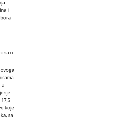
nja
ne i
abora
kona o
a ovoga
inicama
 u
jenje
 17,5
ve koje
ka, sa