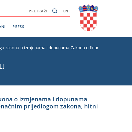
PRETRAŽI
EN
ANI
PRESS
gu zakona o izmjenama i dopunama Zakona o financiranju jedinica loka
u
zakona o izmjenama i dopunama
Konačnim prijedlogom zakona, hitni