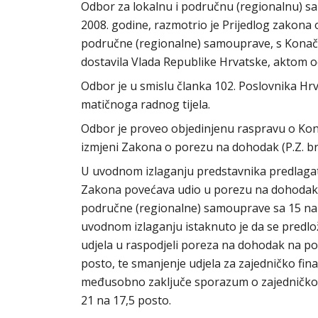
Odbor za lokalnu i područnu (regionalnu) sa
2008. godine, razmotrio je Prijedlog zakona 
područne (regionalne) samouprave, s Konačn
dostavila Vlada Republike Hrvatske, aktom od
Odbor je u smislu članka 102. Poslovnika H
matičnoga radnog tijela.
Odbor je proveo objedinjenu raspravu o Ko
izmjeni Zakona o porezu na dohodak (P.Z. br.
U uvodnom izlaganju predstavnika predlagat
Zakona povećava udio u porezu na dohodak j
područne (regionalne) samouprave sa 15 na 
uvodnom izlaganju istaknuto je da se pred
udjela u raspodjeli poreza na dohodak na poz
posto, te smanjenje udjela za zajedničko fin
međusobno zaključe sporazum o zajedničkom 
21 na 17,5 posto.