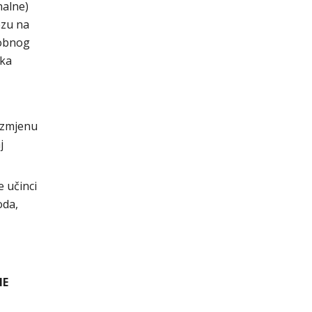
nalne)
ezu na
sobnog
tka
 izmjenu
j
e učinci
oda,
NE