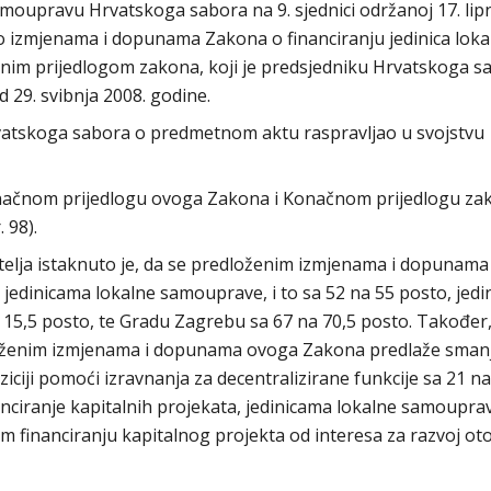
moupravu Hrvatskoga sabora na 9. sjednici održanoj 17. lip
o izmjenama i dopunama Zakona o financiranju jedinica lokal
im prijedlogom zakona, koji je predsjedniku Hrvatskoga s
 29. svibnja 2008. godine.
rvatskoga sabora o predmetnom aktu raspravljao u svojstvu
načnom prijedlogu ovoga Zakona i Konačnom prijedlogu za
 98).
elja istaknuto je, da se predloženim izmjenama i dopunam
edinicama lokalne samouprave, i to sa 52 na 55 posto, jed
15,5 posto, te Gradu Zagrebu sa 67 na 70,5 posto. Također,
loženim izmjenama i dopunama ovoga Zakona predlaže sman
iciji pomoći izravnanja za decentralizirane funkcije sa 21 na
anciranje kapitalnih projekata, jedinicama lokalne samoupra
financiranju kapitalnog projekta od interesa za razvoj oto