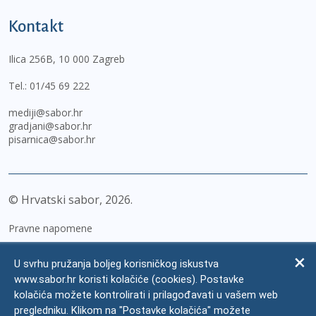
Kontakt
Ilica 256B, 10 000 Zagreb
Tel.:
01/45 69 222
mediji@sabor.hr
gradjani@sabor.hr
pisarnica@sabor.hr
© Hrvatski sabor,
2026
Pravne napomene
Izjava o pristupačnosti
U svrhu pružanja boljeg korisničkog iskustva
Zaštita osobnih podataka
www.sabor.hr koristi kolačiće (cookies). Postavke
kolačića možete kontrolirati i prilagođavati u vašem web
Impressum
pregledniku. Klikom na "Postavke kolačića" možete