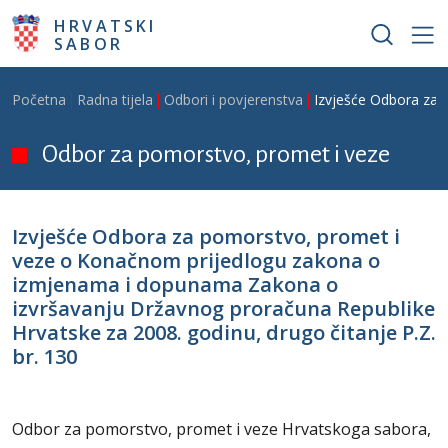
Skoči na glavni sadržaj
HRVATSKI
SABOR
Breadcrumb
Početna
Radna tijela
Odbori i povjerenstva
Izvješće Odbora za 
Odbor za pomorstvo, promet i veze
Izvješće Odbora za pomorstvo, promet i
veze o Konačnom prijedlogu zakona o
izmjenama i dopunama Zakona o
izvršavanju Državnog proračuna Republike
Hrvatske za 2008. godinu, drugo čitanje P.Z.
br. 130
Odbor za pomorstvo, promet i veze Hrvatskoga sabora,