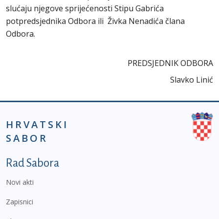
slućaju njegove sprijećenosti Stipu Gabrića
potpredsjednika Odbora ili Živka Nenadića člana
Odbora.
PREDSJEDNIK ODBORA
Slavko Linić
HRVATSKI
SABOR
Podnožje prvi izbornik
Rad Sabora
Novi akti
Zapisnici