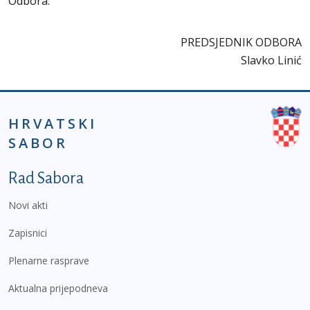
Odbora.
PREDSJEDNIK ODBORA
Slavko Linić
HRVATSKI
SABOR
Podnožje prvi izbornik
Rad Sabora
Novi akti
Zapisnici
Plenarne rasprave
Aktualna prijepodneva