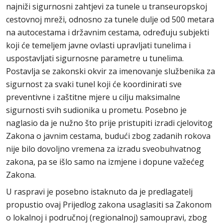
najniži sigurnosni zahtjevi za tunele u transeuropskoj
cestovnoj mreži, odnosno za tunele dulje od 500 metara
na autocestama i državnim cestama, određuju subjekti
koji će temeljem javne ovlasti upravljati tunelima i
uspostavljati sigurnosne parametre u tunelima.
Postavlja se zakonski okvir za imenovanje službenika za
sigurnost za svaki tunel koji će koordinirati sve
preventivne i zaštitne mjere u cilju maksimalne
sigurnosti svih sudionika u prometu. Posebno je
naglasio da je nužno što prije pristupiti izradi cjelovitog
Zakona o javnim cestama, budući zbog zadanih rokova
nije bilo dovoljno vremena za izradu sveobuhvatnog
zakona, pa se išlo samo na izmjene i dopune važećeg
Zakona.
U raspravi je posebno istaknuto da je predlagatelj
propustio ovaj Prijedlog zakona usaglasiti sa Zakonom
o lokalnoj i područnoj (regionalnoj) samoupravi, zbog