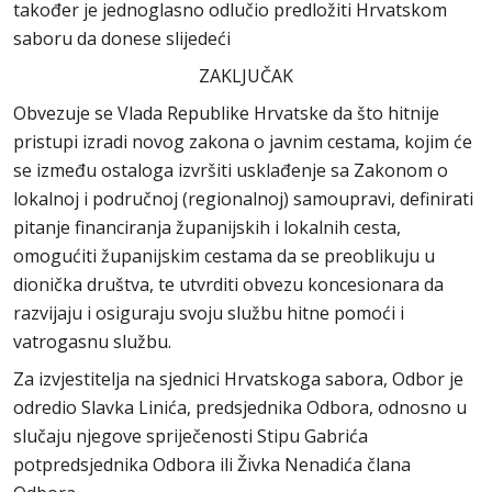
također je jednoglasno odlučio predložiti Hrvatskom
saboru da donese slijedeći
ZAKLJUČAK
Obvezuje se Vlada Republike Hrvatske da što hitnije
pristupi izradi novog zakona o javnim cestama, kojim će
se između ostaloga izvršiti usklađenje sa Zakonom o
lokalnoj i područnoj (regionalnoj) samoupravi, definirati
pitanje financiranja županijskih i lokalnih cesta,
omogućiti županijskim cestama da se preoblikuju u
dionička društva, te utvrditi obvezu koncesionara da
razvijaju i osiguraju svoju službu hitne pomoći i
vatrogasnu službu.
Za izvjestitelja na sjednici Hrvatskoga sabora, Odbor je
odredio Slavka Linića, predsjednika Odbora, odnosno u
slučaju njegove spriječenosti Stipu Gabrića
potpredsjednika Odbora ili Živka Nenadića člana