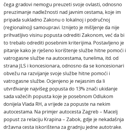
čega gradovi nemogu preuzeti svoje ovlasti, odnosno
preuzimanje nadležnosti nad javnim cestama, koje im
pripada sukladno Zakonu o lokalnoj i područnoj
(regionalnoj) samoupravi. Iznijeto je mišljenje da nije
prihvatljivo visinu popusta odrediti Zakonom, već da bi
to trebalo odrediti posebnim kriterijima. Postavljeno je
pitanje kako je rješeno korištenje službe hitne pomoći i
vatrogasne službe na autocestama, tunelima, itd. od
strana JLS i koncesionara, odnosno da se koncesionari
obvežu na razvijanje svoje službe hitne pomoći i
vatrogasne službe. Ocjenjeno je nejasnim da li
utvrđivanje najvišeg popusta do 13% znači ukidanje
sada važećih popusta koje je posebnom Odlukom
donijela Vlada RH, a vrijede za popuste na nekim
autocestama. Na primjer autocesta Zagreb – Macelj
popust za relaciju Krapina – Zabok, gdje je nekadašnja
državna cesta iskorištena za gradnju jedne autotrake.