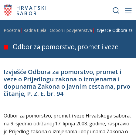
Skoči na glavni sadržaj
HRVATSKI
SABOR
Breadcrumb
Početna
Radna tijela
Odbori i povjerenstva
Izvješće Odbora za 
Odbor za pomorstvo, promet i veze
Izvješće Odbora za pomorstvo, promet i
veze o Prijedlogu zakona o izmjenama i
dopunama Zakona o javnim cestama, prvo
čitanje, P. Z. E. br. 94
Odbor za pomorstvo, promet i veze Hrvatskoga sabora,
na 9. sjednici održanoj 17. lipnja 2008. godine, raspravio
je Prijedlog zakona o izmjenama i dopunama Zakona o