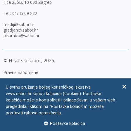
Ilica 256B, 10 000 Zagreb
Tel.:
01/45 69 222
mediji@sabor.hr
gradjani@sabor.hr
pisarnica@sabor.hr
© Hrvatski sabor,
2026
Pravne napomene
Izjava o pristupačnosti
U svrhu pružanja boljeg korisničkog iskustva
Zaštita osobnih podataka
www.sabor.hr koristi kolačiće (cookies). Postavke
kolačića možete kontrolirati i prilagođavati u vašem web
Impressum
pregledniku. Klikom na "Postavke kolačića" možete
Česta pitanja
postaviti njihova ograničenja.
Kontakti
Postavke kolačića