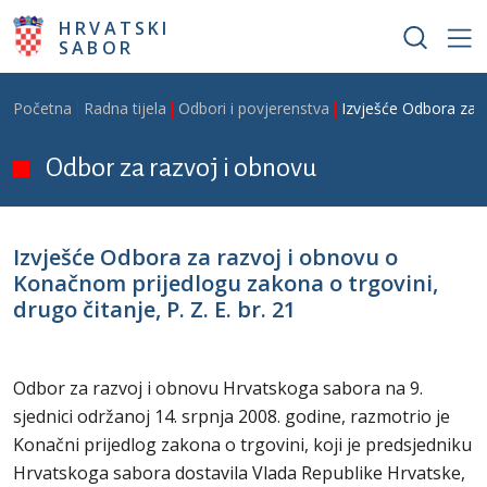
Skoči na glavni sadržaj
HRVATSKI
SABOR
Breadcrumb
Početna
Radna tijela
Odbori i povjerenstva
Izvješće Odbora za r
Odbor za razvoj i obnovu
Izvješće Odbora za razvoj i obnovu o
Konačnom prijedlogu zakona o trgovini,
drugo čitanje, P. Z. E. br. 21
Odbor za razvoj i obnovu Hrvatskoga sabora na 9.
sjednici održanoj 14. srpnja 2008. godine, razmotrio je
Konačni prijedlog zakona o trgovini, koji je predsjedniku
Hrvatskoga sabora dostavila Vlada Republike Hrvatske,