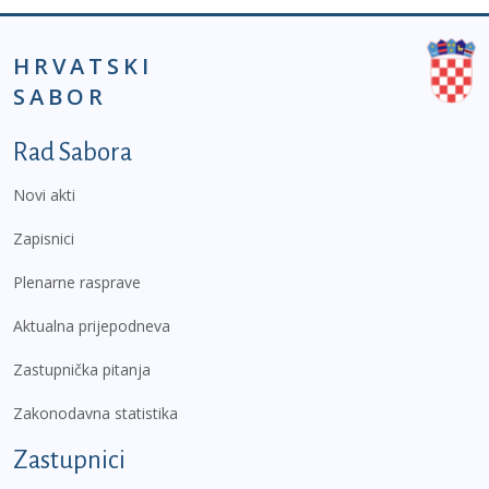
HRVATSKI
SABOR
Podnožje prvi izbornik
Rad Sabora
Novi akti
Zapisnici
Plenarne rasprave
Aktualna prijepodneva
Zastupnička pitanja
Zakonodavna statistika
Zastupnici