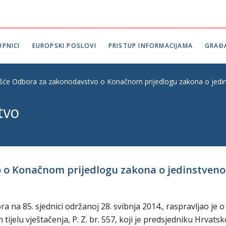
PNICI
EUROPSKI POSLOVI
PRISTUP INFORMACIJAMA
GRAĐ
ešće Odbora za zakonodavstvo o Konačnom prijedlogu zakona o jedinst
tvo
o Konačnom prijedlogu zakona o jedinstvenom t
na 85. sjednici održanoj 28. svibnja 2014., raspravljao je o
jelu vještačenja, P. Z. br. 557, koji je predsjedniku Hrvats