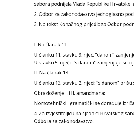
sabora podnijela Vlada Republike Hrvatske, 
2. Odbor za zakonodavstvo jednoglasno po
3. Na tekst Konačnog prijedloga Odbor podn
I. Na članak 11.
U članku 11. stavku 3. riječ: "danom" zamjenju
U stavku 5. riječi: "S danom" zamjenjuju se ri
II. Na članak 13.
U članku 13. stavku 2. riječi: "s danom" brišu 
Obrazloženje I. i II. amandmana:
Nomotehnički i gramatički se dorađuje izriča
4. Za izvjestiteljicu na sjednici Hrvatskog s
Odbora za zakonodavstvo.