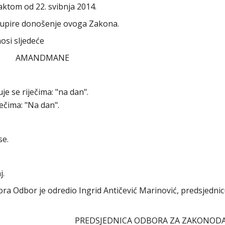
aktom od 22. svibnja 2014.
dupire donošenje ovoga Zakona.
osi sljedeće
AMANDMANE
je se riječima: "na dan".
ječima: "Na dan".
se.
j.
abora Odbor je odredio Ingrid Antičević Marinović, predsjedni
PREDSJEDNICA ODBORA ZA ZAKONOD