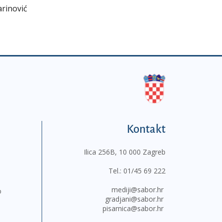
arinović
Kontakt
Ilica 256B, 10 000 Zagreb
Tel.:
01/45 69 222
mediji@sabor.hr
o
gradjani@sabor.hr
pisarnica@sabor.hr