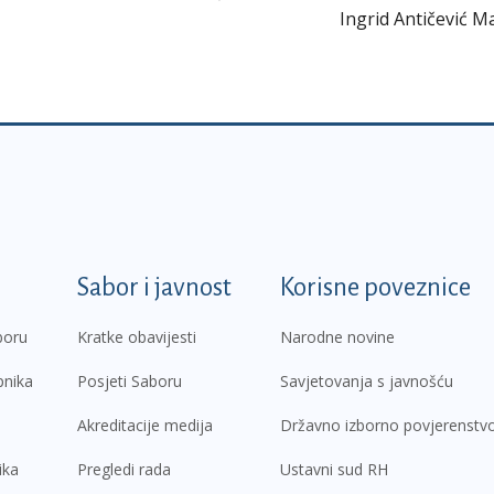
Ingrid Antičević M
k
Sabor i javnost
Korisne poveznice
boru
Kratke obavijesti
Narodne novine
pnika
Posjeti Saboru
Savjetovanja s javnošću
Akreditacije medija
Državno izborno povjerenstv
ika
Pregledi rada
Ustavni sud RH