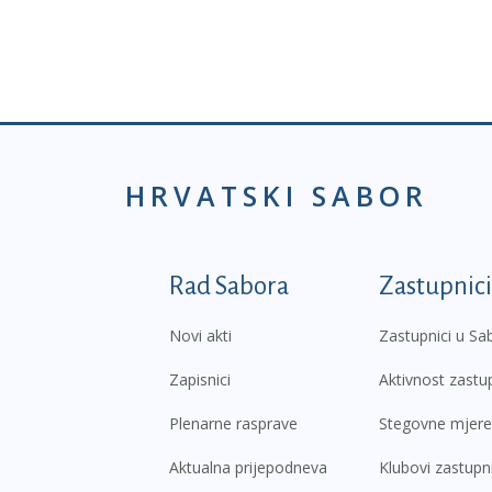
HRVATSKI SABOR
Podnožje prvi izborni
Rad Sabora
Zastupnici
Novi akti
Zastupnici u Sa
Zapisnici
Aktivnost zastu
Plenarne rasprave
Stegovne mjere
Aktualna prijepodneva
Klubovi zastupn