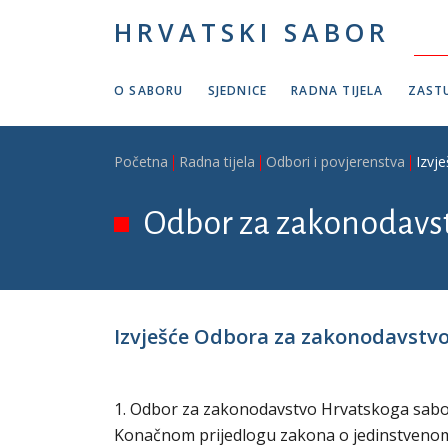
Skoči na glavni sadržaj
HRVATSKI SABOR
O SABORU
SJEDNICE
RADNA TIJELA
ZASTU
Breadcrumb
Početna
Radna tijela
Odbori i povjerenstva
Izvj
Odbor za zakonodavs
Izvješće Odbora za zakonodavstvo 
1. Odbor za zakonodavstvo Hrvatskoga sabora 
Konačnom prijedlogu zakona o jedinstvenom ti