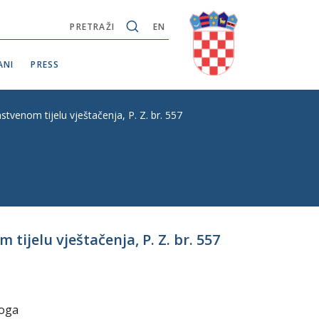
PRETRAŽI
EN
ANI
PRESS
venom tijelu vještačenja, P. Z. br. 557
ijelu vještačenja, P. Z. br. 557
koga