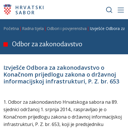
Skoči na glavni sadržaj
HRVATSKI
SABOR
Breadcrumb
Početna
Radna tijela
Odbori i povjerenstva
Izvješće Odbora za z
Odbor za zakonodavstvo
Izvješće Odbora za zakonodavstvo o
Konačnom prijedlogu zakona o državnoj
informacijskoj infrastrukturi, P. Z. br. 653
1. Odbor za zakonodavstvo Hrvatskoga sabora na 89.
sjednici održanoj 1. srpnja 2014., raspravljao je o
Konačnom prijedlogu zakona o državnoj informacijskoj
infrastrukturi, P. Z. br. 653, koji je predsjedniku