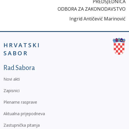
PREDSJEDNICA
ODBORA ZA ZAKONODAVSTVO
Ingrid Antičević Marinović
HRVATSKI
SABOR
Podnožje prvi izbornik
Rad Sabora
Novi akti
Zapisnici
Plenarne rasprave
Aktualna prijepodneva
Zastupnička pitanja