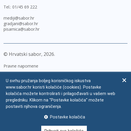
Tel.:
01/45 69 222
mediji@sabor.hr
gradjani@sabor.hr
pisarnica@sabor.hr
© Hrvatski sabor,
2026
Pravne napomene
Izjava o pristupačnosti
U svrhu pružanja boljeg korisničkog iskustva
Zaštita osobnih podataka
www.sabor.hr koristi kolačiće (cookies). Postavke
kolačića možete kontrolirati i prilagođavati u vašem web
Impressum
pregledniku. Klikom na "Postavke kolačića" možete
Česta pitanja
postaviti njihova ograničenja.
Kontakti
Postavke kolačića
Mapa weba