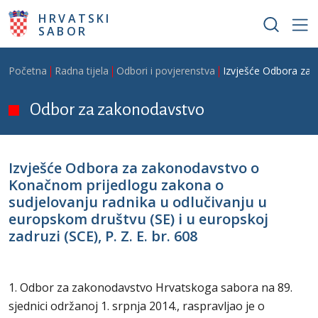
Skoči na glavni sadržaj
HRVATSKI
SABOR
Breadcrumb
Početna
Radna tijela
Odbori i povjerenstva
Izvješće Odbora za z
Odbor za zakonodavstvo
Izvješće Odbora za zakonodavstvo o
Konačnom prijedlogu zakona o
sudjelovanju radnika u odlučivanju u
europskom društvu (SE) i u europskoj
zadruzi (SCE), P. Z. E. br. 608
1. Odbor za zakonodavstvo Hrvatskoga sabora na 89.
sjednici održanoj 1. srpnja 2014., raspravljao je o