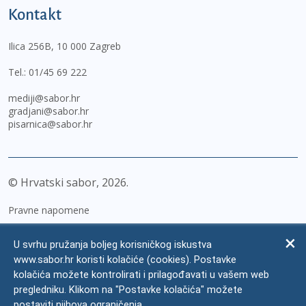
Kontakt
Ilica 256B, 10 000 Zagreb
Tel.:
01/45 69 222
mediji@sabor.hr
gradjani@sabor.hr
pisarnica@sabor.hr
© Hrvatski sabor,
2026
Pravne napomene
Izjava o pristupačnosti
U svrhu pružanja boljeg korisničkog iskustva
Zaštita osobnih podataka
www.sabor.hr koristi kolačiće (cookies). Postavke
kolačića možete kontrolirati i prilagođavati u vašem web
Impressum
pregledniku. Klikom na "Postavke kolačića" možete
Česta pitanja
postaviti njihova ograničenja.